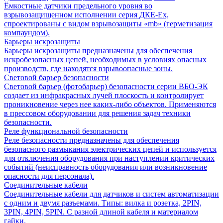
Ёмкостные датчики предельного уровня во
взрывозащищенном исполнении серия ДКЕ-Ех,
спроектированы с видом взрывозащиты «mb» (герметизация
компаундом).
Барьеры искрозащиты
Барьеры искрозащиты предназначены для обеспечения
искробезопасных цепей, необходимых в условиях опасных
производств, где находятся взрывоопасные зоны.
Световой барьер безопасности
Световой барьер (фотобарьер) безопасности серии ВБО-ЭК
создает из инфракрасных лучей плоскость и контролирует
проникновение через нее каких-либо объектов. Применяются
в прессовом оборудовании для решения задач техники
безопасности.
Реле функциональной безопасности
Реле безопасности предназначены для обеспечения
безопасного размыкания электрических цепей и используется
для отключения оборудования при наступлении критических
событий (неисправность оборудования или возникновение
опасности для персонала).
Соединительные кабели
Соединительные кабели для датчиков и систем автоматизации
с одним и двумя разъемами. Типы: вилка и розетка, 2PIN,
3PIN, 4PIN, 5PIN. С разной длиной кабеля и материалом
гайки.