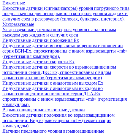
Емкостные
Ёмкостные датчики (сигнализаторы) уровня погружного типа,
предназначены для непрерывного контроля уровня жидких и
сыпучих сред в резервуарах (силосах, бункерах, цистернах).
Ультразвуковые
Ультразвуковые датчики контроля уровня с аналоговым
выходом для жидких и сыпучих сред
Индуктивные датчики положения Ех
Индуктивные датчики во взрывозащищенном исполнении
серия ВБИ-Ех, спроектированы с видом взрывозащиты «mb»
(герметизация компаундом).
Индуктивные датчики скорости Ех
Индуктивные датчики скорости во взрывозащищенном
исполнении серия ДКС-Ех, спроектированы с видом
взрывозащиты «mb» (герметизация компаундом)
Индуктивные датчики с аналоговым выходом Ех
Индуктивные датчики с аналоговым выходом во
взрывозащищенном исполнении серия ДПА-Ех,
спроектированы с видом взрывозащиты «mb» (герметизация
компаундом).
Взрывозащищенные емкостные датчики
Емкостные датчики положения во взрывозащищенном
исполнении. Вид взрывозащиты «mb» (герметизация
компаундом)
Датчики предельного уровня взрывозащищенные