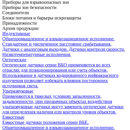
Приборы для взрывоопасных зон
Приборы зон безопасности
Соединители
Блоки питания и барьеры искрозащиты
Принадлежности
Архив продукции
Индуктивные
Общепромышленное и взрывозащищенное исполнение.
Стандартное и увеличенное расстояние срабатывания.
Датчики с аналоговым выходом. Датчики контроля скорости.
Низкотемпературные исполнения.
Оптические
Оптические датчики серии ВБО применяются во всех
отраслях для позиционирования или счета объектов.
Использование в датчиках кодированного инфракрасного
излучения позволяет избежать влияния посторонних
источников света.
Ультразвуковые
Применяются в тяжелых условиях запыленности,
задымленности, при прозрачных объектах воздействия
ультразвуковые датчики могут заменить оптические датчики
для определения наличия или контроля уровня объектов.
Емкостные
Емкостные датчики положения серии ВБЕ.
Общепромышленное и взрывозащищенное исполнение.