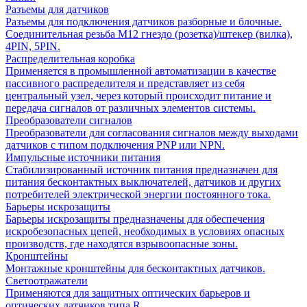
Разъемы для датчиков
Разъемы для подключения датчиков разборные и блочные.
Соединительная резьба М12 гнездо (розетка)/штекер (вилка),
4PIN, 5PIN.
Распределительная коробка
Применяется в промышленной автоматизации в качестве
пассивного распределителя и представляет из себя
центральный узел, через который происходит питание и
передача сигналов от различных элементов системы.
Преобразователи сигналов
Преобразователи для согласования сигналов между выходами
датчиков с типом подключения PNP или NPN.
Импульсные источники питания
Стабилизированный источник питания предназначен для
питания бесконтактных выключателей, датчиков и других
потребителей электрической энергии постоянного тока.
Барьеры искрозащиты
Барьеры искрозащиты предназначены для обеспечения
искробезопасных цепей, необходимых в условиях опасных
производств, где находятся взрывоопасные зоны.
Кронштейны
Монтажные кронштейны для бесконтактных датчиков.
Светоотражатели
Применяются для защитных оптических барьеров и
оптических датчиков типа R.