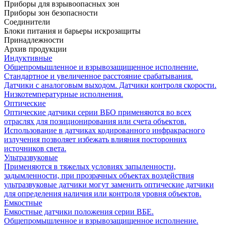
Приборы для взрывоопасных зон
Приборы зон безопасности
Соединители
Блоки питания и барьеры искрозащиты
Принадлежности
Архив продукции
Индуктивные
Общепромышленное и взрывозащищенное исполнение.
Стандартное и увеличенное расстояние срабатывания.
Датчики с аналоговым выходом. Датчики контроля скорости.
Низкотемпературные исполнения.
Оптические
Оптические датчики серии ВБО применяются во всех
отраслях для позиционирования или счета объектов.
Использование в датчиках кодированного инфракрасного
излучения позволяет избежать влияния посторонних
источников света.
Ультразвуковые
Применяются в тяжелых условиях запыленности,
задымленности, при прозрачных объектах воздействия
ультразвуковые датчики могут заменить оптические датчики
для определения наличия или контроля уровня объектов.
Емкостные
Емкостные датчики положения серии ВБЕ.
Общепромышленное и взрывозащищенное исполнение.