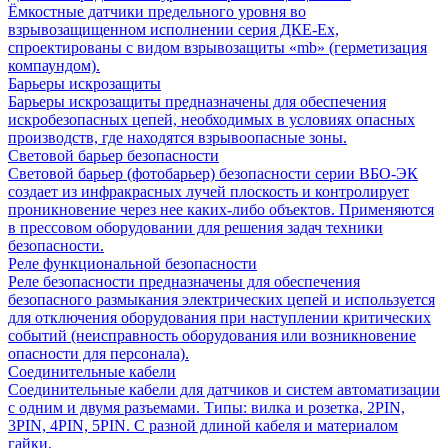
Ёмкостные датчики предельного уровня во
взрывозащищенном исполнении серия ДКЕ-Ех,
спроектированы с видом взрывозащиты «mb» (герметизация
компаундом).
Барьеры искрозащиты
Барьеры искрозащиты предназначены для обеспечения
искробезопасных цепей, необходимых в условиях опасных
производств, где находятся взрывоопасные зоны.
Световой барьер безопасности
Световой барьер (фотобарьер) безопасности серии ВБО-ЭК
создает из инфракрасных лучей плоскость и контролирует
проникновение через нее каких-либо объектов. Применяются
в прессовом оборудовании для решения задач техники
безопасности.
Реле функциональной безопасности
Реле безопасности предназначены для обеспечения
безопасного размыкания электрических цепей и используется
для отключения оборудования при наступлении критических
событий (неисправность оборудования или возникновение
опасности для персонала).
Соединительные кабели
Соединительные кабели для датчиков и систем автоматизации
с одним и двумя разъемами. Типы: вилка и розетка, 2PIN,
3PIN, 4PIN, 5PIN. С разной длиной кабеля и материалом
гайки.