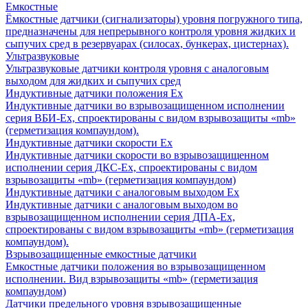
Емкостные
Ёмкостные датчики (сигнализаторы) уровня погружного типа,
предназначены для непрерывного контроля уровня жидких и
сыпучих сред в резервуарах (силосах, бункерах, цистернах).
Ультразвуковые
Ультразвуковые датчики контроля уровня с аналоговым
выходом для жидких и сыпучих сред
Индуктивные датчики положения Ех
Индуктивные датчики во взрывозащищенном исполнении
серия ВБИ-Ех, спроектированы с видом взрывозащиты «mb»
(герметизация компаундом).
Индуктивные датчики скорости Ех
Индуктивные датчики скорости во взрывозащищенном
исполнении серия ДКС-Ех, спроектированы с видом
взрывозащиты «mb» (герметизация компаундом)
Индуктивные датчики с аналоговым выходом Ех
Индуктивные датчики с аналоговым выходом во
взрывозащищенном исполнении серия ДПА-Ех,
спроектированы с видом взрывозащиты «mb» (герметизация
компаундом).
Взрывозащищенные емкостные датчики
Емкостные датчики положения во взрывозащищенном
исполнении. Вид взрывозащиты «mb» (герметизация
компаундом)
Датчики предельного уровня взрывозащищенные