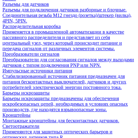
Разъемы для датчиков
Разъемы для подключения датчиков разборные и блочные.
Соединительная резьба М12 гнездо (розетка)/штекер (вилка),
4PIN, 5PIN.
Распределительная коробка
Применяется в промышленной автоматизации в качестве
пассивного распределителя и представляет из себя
центральный узел, через который происходит питание и
передача сигналов от различных элементов системы.
Преобразователи сигналов
Преобразователи для согласования сигналов между выходами
датчиков с типом подключения PNP или NPN.
Импульсные источники питания
Стабилизированный источник питания предназначен для
питания бесконтактных выключателей, датчиков и других
потребителей электрической энергии постоянного тока.
Барьеры искрозащиты
Барьеры искрозащиты предназначены для обеспечения
искробезопасных цепей, необходимых в условиях опасных
производств, где находятся взрывоопасные зоны.
Кронштейны
Монтажные кронштейны для бесконтактных датчиков.
Светоотражатели
Применяются для защитных оптических барьеров и
оптических датчиков типа R.