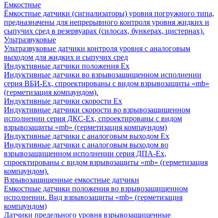
Емкостные
Ёмкостные датчики (сигнализаторы) уровня погружного типа,
предназначены для непрерывного контроля уровня жидких и
сыпучих сред в резервуарах (силосах, бункерах, цистернах).
Ультразвуковые
Ультразвуковые датчики контроля уровня с аналоговым
выходом для жидких и сыпучих сред
Индуктивные датчики положения Ех
Индуктивные датчики во взрывозащищенном исполнении
серия ВБИ-Ех, спроектированы с видом взрывозащиты «mb»
(герметизация компаундом).
Индуктивные датчики скорости Ех
Индуктивные датчики скорости во взрывозащищенном
исполнении серия ДКС-Ех, спроектированы с видом
взрывозащиты «mb» (герметизация компаундом)
Индуктивные датчики с аналоговым выходом Ех
Индуктивные датчики с аналоговым выходом во
взрывозащищенном исполнении серия ДПА-Ех,
спроектированы с видом взрывозащиты «mb» (герметизация
компаундом).
Взрывозащищенные емкостные датчики
Емкостные датчики положения во взрывозащищенном
исполнении. Вид взрывозащиты «mb» (герметизация
компаундом)
Датчики предельного уровня взрывозащищенные