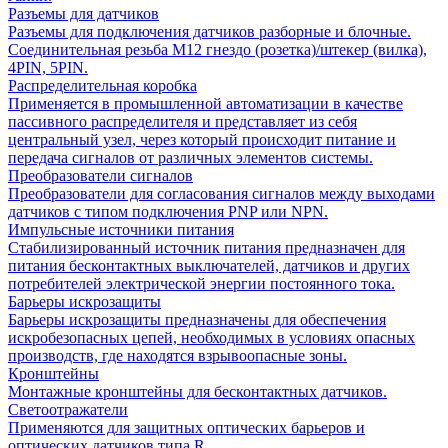
Разъемы для датчиков
Разъемы для подключения датчиков разборные и блочные.
Соединительная резьба М12 гнездо (розетка)/штекер (вилка),
4PIN, 5PIN.
Распределительная коробка
Применяется в промышленной автоматизации в качестве
пассивного распределителя и представляет из себя
центральный узел, через который происходит питание и
передача сигналов от различных элементов системы.
Преобразователи сигналов
Преобразователи для согласования сигналов между выходами
датчиков с типом подключения PNP или NPN.
Импульсные источники питания
Стабилизированный источник питания предназначен для
питания бесконтактных выключателей, датчиков и других
потребителей электрической энергии постоянного тока.
Барьеры искрозащиты
Барьеры искрозащиты предназначены для обеспечения
искробезопасных цепей, необходимых в условиях опасных
производств, где находятся взрывоопасные зоны.
Кронштейны
Монтажные кронштейны для бесконтактных датчиков.
Светоотражатели
Применяются для защитных оптических барьеров и
оптических датчиков типа R.