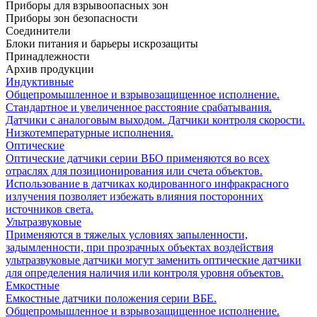
Приборы для взрывоопасных зон
Приборы зон безопасности
Соединители
Блоки питания и барьеры искрозащиты
Принадлежности
Архив продукции
Индуктивные
Общепромышленное и взрывозащищенное исполнение.
Стандартное и увеличенное расстояние срабатывания.
Датчики с аналоговым выходом. Датчики контроля скорости.
Низкотемпературные исполнения.
Оптические
Оптические датчики серии ВБО применяются во всех
отраслях для позиционирования или счета объектов.
Использование в датчиках кодированного инфракрасного
излучения позволяет избежать влияния посторонних
источников света.
Ультразвуковые
Применяются в тяжелых условиях запыленности,
задымленности, при прозрачных объектах воздействия
ультразвуковые датчики могут заменить оптические датчики
для определения наличия или контроля уровня объектов.
Емкостные
Емкостные датчики положения серии ВБЕ.
Общепромышленное и взрывозащищенное исполнение.