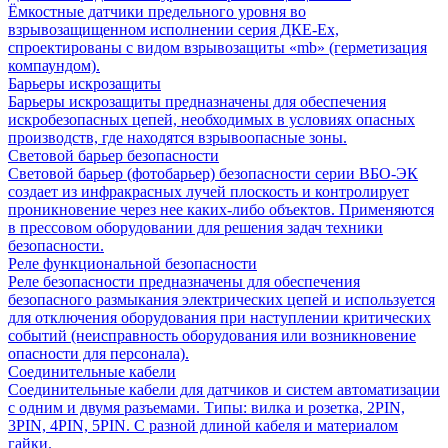
Ёмкостные датчики предельного уровня во
взрывозащищенном исполнении серия ДКЕ-Ех,
спроектированы с видом взрывозащиты «mb» (герметизация
компаундом).
Барьеры искрозащиты
Барьеры искрозащиты предназначены для обеспечения
искробезопасных цепей, необходимых в условиях опасных
производств, где находятся взрывоопасные зоны.
Световой барьер безопасности
Световой барьер (фотобарьер) безопасности серии ВБО-ЭК
создает из инфракрасных лучей плоскость и контролирует
проникновение через нее каких-либо объектов. Применяются
в прессовом оборудовании для решения задач техники
безопасности.
Реле функциональной безопасности
Реле безопасности предназначены для обеспечения
безопасного размыкания электрических цепей и используется
для отключения оборудования при наступлении критических
событий (неисправность оборудования или возникновение
опасности для персонала).
Соединительные кабели
Соединительные кабели для датчиков и систем автоматизации
с одним и двумя разъемами. Типы: вилка и розетка, 2PIN,
3PIN, 4PIN, 5PIN. С разной длиной кабеля и материалом
гайки.