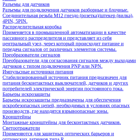
Разъемы для датчиков
Разъемы для подключения датчиков разборные и блочные.
Соединительная резьба М12 гнездо (розетка)/штекер (вилка),
4PIN, 5PIN.
Распределительная коробка
Применяется в промышленной автоматизации в качестве
пассивного распределителя и представляет из себя
центральный узел, через который происходит питание и
передача сигналов от различных элементов системы.
Преобразователи сигналов
Преобразователи для согласования сигналов между выходами
датчиков с типом подключения PNP или NPN.
Импульсные источники питания
Стабилизированный источник питания предназначен для
питания бесконтактных выключателей, датчиков и других
потребителей электрической энергии постоянного тока.
Барьеры искрозащиты
Барьеры искрозащиты предназначены для обеспечения
искробезопасных цепей, необходимых в условиях опасных
производств, где находятся взрывоопасные зоны.
Кронштейны
Монтажные кронштейны для бесконтактных датчиков.
Светоотражатели
Применяются для защитных оптических барьеров и
оптических датчиков типа R.