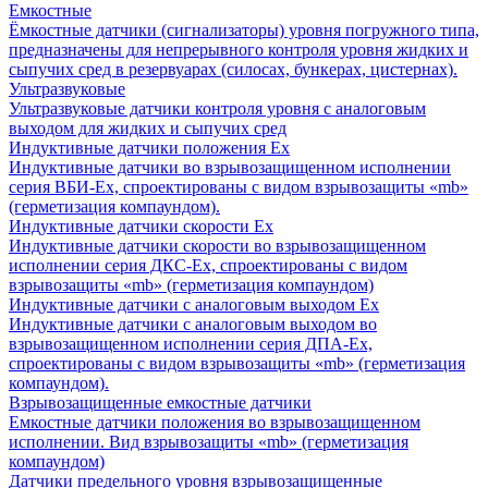
Емкостные
Ёмкостные датчики (сигнализаторы) уровня погружного типа,
предназначены для непрерывного контроля уровня жидких и
сыпучих сред в резервуарах (силосах, бункерах, цистернах).
Ультразвуковые
Ультразвуковые датчики контроля уровня с аналоговым
выходом для жидких и сыпучих сред
Индуктивные датчики положения Ех
Индуктивные датчики во взрывозащищенном исполнении
серия ВБИ-Ех, спроектированы с видом взрывозащиты «mb»
(герметизация компаундом).
Индуктивные датчики скорости Ех
Индуктивные датчики скорости во взрывозащищенном
исполнении серия ДКС-Ех, спроектированы с видом
взрывозащиты «mb» (герметизация компаундом)
Индуктивные датчики с аналоговым выходом Ех
Индуктивные датчики с аналоговым выходом во
взрывозащищенном исполнении серия ДПА-Ех,
спроектированы с видом взрывозащиты «mb» (герметизация
компаундом).
Взрывозащищенные емкостные датчики
Емкостные датчики положения во взрывозащищенном
исполнении. Вид взрывозащиты «mb» (герметизация
компаундом)
Датчики предельного уровня взрывозащищенные