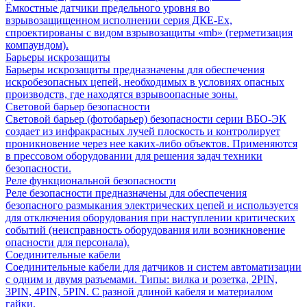
Ёмкостные датчики предельного уровня во
взрывозащищенном исполнении серия ДКЕ-Ех,
спроектированы с видом взрывозащиты «mb» (герметизация
компаундом).
Барьеры искрозащиты
Барьеры искрозащиты предназначены для обеспечения
искробезопасных цепей, необходимых в условиях опасных
производств, где находятся взрывоопасные зоны.
Световой барьер безопасности
Световой барьер (фотобарьер) безопасности серии ВБО-ЭК
создает из инфракрасных лучей плоскость и контролирует
проникновение через нее каких-либо объектов. Применяются
в прессовом оборудовании для решения задач техники
безопасности.
Реле функциональной безопасности
Реле безопасности предназначены для обеспечения
безопасного размыкания электрических цепей и используется
для отключения оборудования при наступлении критических
событий (неисправность оборудования или возникновение
опасности для персонала).
Соединительные кабели
Соединительные кабели для датчиков и систем автоматизации
с одним и двумя разъемами. Типы: вилка и розетка, 2PIN,
3PIN, 4PIN, 5PIN. С разной длиной кабеля и материалом
гайки.