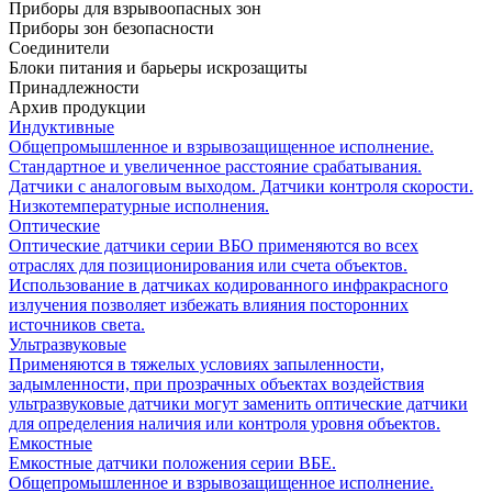
Приборы для взрывоопасных зон
Приборы зон безопасности
Соединители
Блоки питания и барьеры искрозащиты
Принадлежности
Архив продукции
Индуктивные
Общепромышленное и взрывозащищенное исполнение.
Стандартное и увеличенное расстояние срабатывания.
Датчики с аналоговым выходом. Датчики контроля скорости.
Низкотемпературные исполнения.
Оптические
Оптические датчики серии ВБО применяются во всех
отраслях для позиционирования или счета объектов.
Использование в датчиках кодированного инфракрасного
излучения позволяет избежать влияния посторонних
источников света.
Ультразвуковые
Применяются в тяжелых условиях запыленности,
задымленности, при прозрачных объектах воздействия
ультразвуковые датчики могут заменить оптические датчики
для определения наличия или контроля уровня объектов.
Емкостные
Емкостные датчики положения серии ВБЕ.
Общепромышленное и взрывозащищенное исполнение.