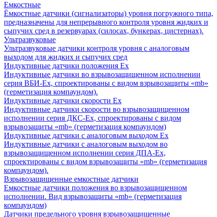
Емкостные
Ёмкостные датчики (сигнализаторы) уровня погружного типа,
предназначены для непрерывного контроля уровня жидких и
сыпучих сред в резервуарах (силосах, бункерах, цистернах).
Ультразвуковые
Ультразвуковые датчики контроля уровня с аналоговым
выходом для жидких и сыпучих сред
Индуктивные датчики положения Ех
Индуктивные датчики во взрывозащищенном исполнении
серия ВБИ-Ех, спроектированы с видом взрывозащиты «mb»
(герметизация компаундом).
Индуктивные датчики скорости Ех
Индуктивные датчики скорости во взрывозащищенном
исполнении серия ДКС-Ех, спроектированы с видом
взрывозащиты «mb» (герметизация компаундом)
Индуктивные датчики с аналоговым выходом Ех
Индуктивные датчики с аналоговым выходом во
взрывозащищенном исполнении серия ДПА-Ех,
спроектированы с видом взрывозащиты «mb» (герметизация
компаундом).
Взрывозащищенные емкостные датчики
Емкостные датчики положения во взрывозащищенном
исполнении. Вид взрывозащиты «mb» (герметизация
компаундом)
Датчики предельного уровня взрывозащищенные