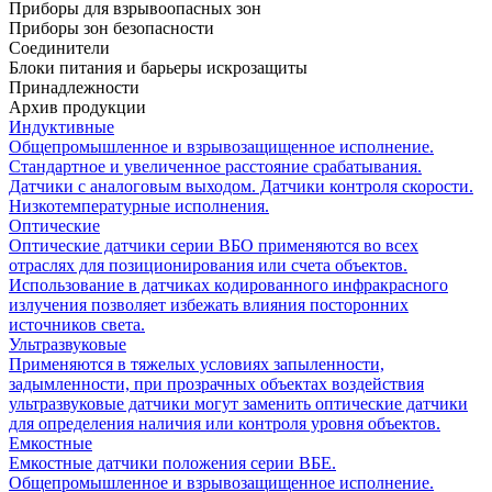
Приборы для взрывоопасных зон
Приборы зон безопасности
Соединители
Блоки питания и барьеры искрозащиты
Принадлежности
Архив продукции
Индуктивные
Общепромышленное и взрывозащищенное исполнение.
Стандартное и увеличенное расстояние срабатывания.
Датчики с аналоговым выходом. Датчики контроля скорости.
Низкотемпературные исполнения.
Оптические
Оптические датчики серии ВБО применяются во всех
отраслях для позиционирования или счета объектов.
Использование в датчиках кодированного инфракрасного
излучения позволяет избежать влияния посторонних
источников света.
Ультразвуковые
Применяются в тяжелых условиях запыленности,
задымленности, при прозрачных объектах воздействия
ультразвуковые датчики могут заменить оптические датчики
для определения наличия или контроля уровня объектов.
Емкостные
Емкостные датчики положения серии ВБЕ.
Общепромышленное и взрывозащищенное исполнение.