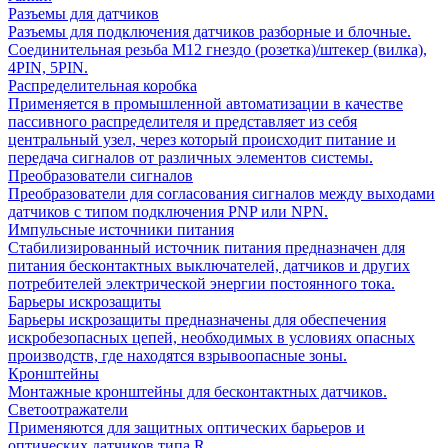
Разъемы для датчиков
Разъемы для подключения датчиков разборные и блочные.
Соединительная резьба М12 гнездо (розетка)/штекер (вилка),
4PIN, 5PIN.
Распределительная коробка
Применяется в промышленной автоматизации в качестве
пассивного распределителя и представляет из себя
центральный узел, через который происходит питание и
передача сигналов от различных элементов системы.
Преобразователи сигналов
Преобразователи для согласования сигналов между выходами
датчиков с типом подключения PNP или NPN.
Импульсные источники питания
Стабилизированный источник питания предназначен для
питания бесконтактных выключателей, датчиков и других
потребителей электрической энергии постоянного тока.
Барьеры искрозащиты
Барьеры искрозащиты предназначены для обеспечения
искробезопасных цепей, необходимых в условиях опасных
производств, где находятся взрывоопасные зоны.
Кронштейны
Монтажные кронштейны для бесконтактных датчиков.
Светоотражатели
Применяются для защитных оптических барьеров и
оптических датчиков типа R.