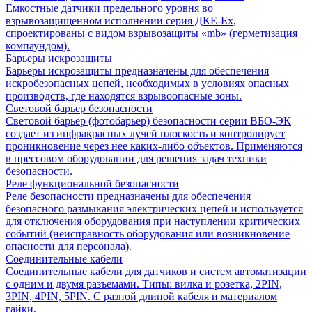
Ёмкостные датчики предельного уровня во
взрывозащищенном исполнении серия ДКЕ-Ех,
спроектированы с видом взрывозащиты «mb» (герметизация
компаундом).
Барьеры искрозащиты
Барьеры искрозащиты предназначены для обеспечения
искробезопасных цепей, необходимых в условиях опасных
производств, где находятся взрывоопасные зоны.
Световой барьер безопасности
Световой барьер (фотобарьер) безопасности серии ВБО-ЭК
создает из инфракрасных лучей плоскость и контролирует
проникновение через нее каких-либо объектов. Применяются
в прессовом оборудовании для решения задач техники
безопасности.
Реле функциональной безопасности
Реле безопасности предназначены для обеспечения
безопасного размыкания электрических цепей и используется
для отключения оборудования при наступлении критических
событий (неисправность оборудования или возникновение
опасности для персонала).
Соединительные кабели
Соединительные кабели для датчиков и систем автоматизации
с одним и двумя разъемами. Типы: вилка и розетка, 2PIN,
3PIN, 4PIN, 5PIN. С разной длиной кабеля и материалом
гайки.