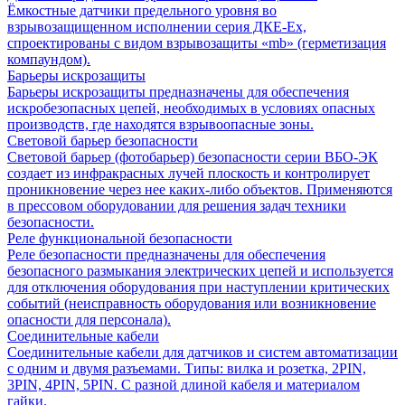
Ёмкостные датчики предельного уровня во
взрывозащищенном исполнении серия ДКЕ-Ех,
спроектированы с видом взрывозащиты «mb» (герметизация
компаундом).
Барьеры искрозащиты
Барьеры искрозащиты предназначены для обеспечения
искробезопасных цепей, необходимых в условиях опасных
производств, где находятся взрывоопасные зоны.
Световой барьер безопасности
Световой барьер (фотобарьер) безопасности серии ВБО-ЭК
создает из инфракрасных лучей плоскость и контролирует
проникновение через нее каких-либо объектов. Применяются
в прессовом оборудовании для решения задач техники
безопасности.
Реле функциональной безопасности
Реле безопасности предназначены для обеспечения
безопасного размыкания электрических цепей и используется
для отключения оборудования при наступлении критических
событий (неисправность оборудования или возникновение
опасности для персонала).
Соединительные кабели
Соединительные кабели для датчиков и систем автоматизации
с одним и двумя разъемами. Типы: вилка и розетка, 2PIN,
3PIN, 4PIN, 5PIN. С разной длиной кабеля и материалом
гайки.