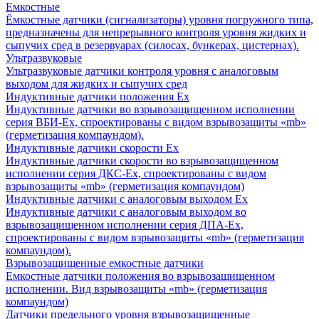
Емкостные
Ёмкостные датчики (сигнализаторы) уровня погружного типа,
предназначены для непрерывного контроля уровня жидких и
сыпучих сред в резервуарах (силосах, бункерах, цистернах).
Ультразвуковые
Ультразвуковые датчики контроля уровня с аналоговым
выходом для жидких и сыпучих сред
Индуктивные датчики положения Ех
Индуктивные датчики во взрывозащищенном исполнении
серия ВБИ-Ех, спроектированы с видом взрывозащиты «mb»
(герметизация компаундом).
Индуктивные датчики скорости Ех
Индуктивные датчики скорости во взрывозащищенном
исполнении серия ДКС-Ех, спроектированы с видом
взрывозащиты «mb» (герметизация компаундом)
Индуктивные датчики с аналоговым выходом Ех
Индуктивные датчики с аналоговым выходом во
взрывозащищенном исполнении серия ДПА-Ех,
спроектированы с видом взрывозащиты «mb» (герметизация
компаундом).
Взрывозащищенные емкостные датчики
Емкостные датчики положения во взрывозащищенном
исполнении. Вид взрывозащиты «mb» (герметизация
компаундом)
Датчики предельного уровня взрывозащищенные