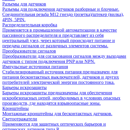
Разъемы для датчиков
Разъемы для подключения датчиков разборные и блочные.
Соединительная резьба М12 гнездо (розетка)/штекер (вилка),
4PIN, 5PIN.
Распределительная коробка
Применяется в промышленной автоматизации в качестве
пассивного распределителя и представляет из себя
центральный узел, через который происходит питание и
передача сигналов от различных элементов системы.
Преобразователи сигналов
Преобразователи для согласования сигналов между выходами
датчиков с типом подключения PNP или NPN.
Импульсные источники питания
Стабилизированный источник питания предназначен для
питания бесконтактных выключателей, датчиков и других
потребителей электрической энергии постоянного тока.
Барьеры искрозащиты
Барьеры искрозащиты предназначены для обеспечения
искробезопасных цепей, необходимых в условиях опасных
производств, где находятся взрывоопасные зоны.
Кронштейны
Монтажные кронштейны для бесконтактных датчиков.
Светоотражатели
Применяются для защитных оптических барьеров и
оптических датчиков типа R.