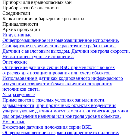
Приборы для взрывоопасных зон
Приборы зон безопасности
Соединители
Блоки питания и барьеры искрозащиты
Принадлежности
Архив продукции
Индуктивные
Общепромышленное и взрывозащищенное исполнение.
Стандартное и увеличенное расстояние срабатывания.
Датчики с аналоговым выходом. Датчики контроля скорости.
Низкотемпературные исполнения.
Оптические
Оптические датчики серии ВБО применяются во всех
отраслях для позиционирования или счета объектов.
Использование в датчиках кодированного инфракрасного
излучения позволяет избежать влияния посторонних
источников света.
Ультразвуковые
Применяются в тяжелых условиях запыленности,
задымленности, при прозрачных объектах воздействия
ультразвуковые датчики могут заменить оптические датчики
для определения наличия или контроля уровня объектов.
Емкостные
Емкостные датчики положения серии ВБЕ.
Общепромышленное и взрывозащищенное исполнение.