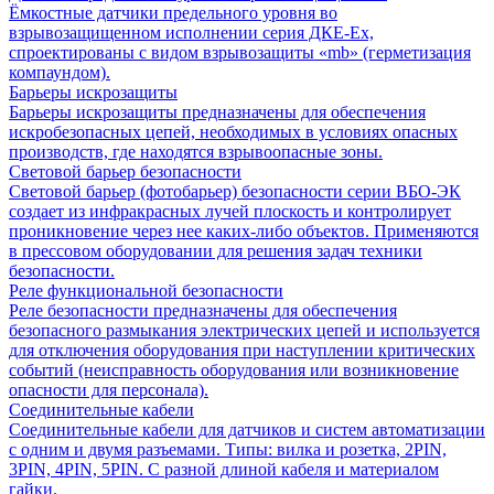
Ёмкостные датчики предельного уровня во
взрывозащищенном исполнении серия ДКЕ-Ех,
спроектированы с видом взрывозащиты «mb» (герметизация
компаундом).
Барьеры искрозащиты
Барьеры искрозащиты предназначены для обеспечения
искробезопасных цепей, необходимых в условиях опасных
производств, где находятся взрывоопасные зоны.
Световой барьер безопасности
Световой барьер (фотобарьер) безопасности серии ВБО-ЭК
создает из инфракрасных лучей плоскость и контролирует
проникновение через нее каких-либо объектов. Применяются
в прессовом оборудовании для решения задач техники
безопасности.
Реле функциональной безопасности
Реле безопасности предназначены для обеспечения
безопасного размыкания электрических цепей и используется
для отключения оборудования при наступлении критических
событий (неисправность оборудования или возникновение
опасности для персонала).
Соединительные кабели
Соединительные кабели для датчиков и систем автоматизации
с одним и двумя разъемами. Типы: вилка и розетка, 2PIN,
3PIN, 4PIN, 5PIN. С разной длиной кабеля и материалом
гайки.