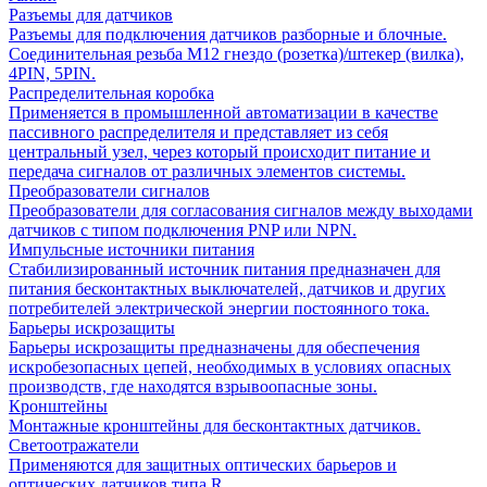
Разъемы для датчиков
Разъемы для подключения датчиков разборные и блочные.
Соединительная резьба М12 гнездо (розетка)/штекер (вилка),
4PIN, 5PIN.
Распределительная коробка
Применяется в промышленной автоматизации в качестве
пассивного распределителя и представляет из себя
центральный узел, через который происходит питание и
передача сигналов от различных элементов системы.
Преобразователи сигналов
Преобразователи для согласования сигналов между выходами
датчиков с типом подключения PNP или NPN.
Импульсные источники питания
Стабилизированный источник питания предназначен для
питания бесконтактных выключателей, датчиков и других
потребителей электрической энергии постоянного тока.
Барьеры искрозащиты
Барьеры искрозащиты предназначены для обеспечения
искробезопасных цепей, необходимых в условиях опасных
производств, где находятся взрывоопасные зоны.
Кронштейны
Монтажные кронштейны для бесконтактных датчиков.
Светоотражатели
Применяются для защитных оптических барьеров и
оптических датчиков типа R.