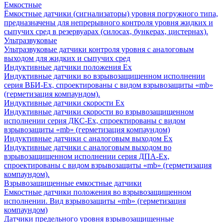
Емкостные
Ёмкостные датчики (сигнализаторы) уровня погружного типа,
предназначены для непрерывного контроля уровня жидких и
сыпучих сред в резервуарах (силосах, бункерах, цистернах).
Ультразвуковые
Ультразвуковые датчики контроля уровня с аналоговым
выходом для жидких и сыпучих сред
Индуктивные датчики положения Ех
Индуктивные датчики во взрывозащищенном исполнении
серия ВБИ-Ех, спроектированы с видом взрывозащиты «mb»
(герметизация компаундом).
Индуктивные датчики скорости Ех
Индуктивные датчики скорости во взрывозащищенном
исполнении серия ДКС-Ех, спроектированы с видом
взрывозащиты «mb» (герметизация компаундом)
Индуктивные датчики с аналоговым выходом Ех
Индуктивные датчики с аналоговым выходом во
взрывозащищенном исполнении серия ДПА-Ех,
спроектированы с видом взрывозащиты «mb» (герметизация
компаундом).
Взрывозащищенные емкостные датчики
Емкостные датчики положения во взрывозащищенном
исполнении. Вид взрывозащиты «mb» (герметизация
компаундом)
Датчики предельного уровня взрывозащищенные