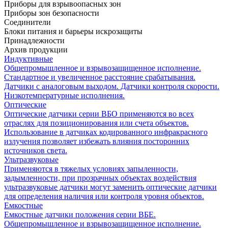
Приборы для взрывоопасных зон
Приборы зон безопасности
Соединители
Блоки питания и барьеры искрозащиты
Принадлежности
Архив продукции
Индуктивные
Общепромышленное и взрывозащищенное исполнение.
Стандартное и увеличенное расстояние срабатывания.
Датчики с аналоговым выходом. Датчики контроля скорости.
Низкотемпературные исполнения.
Оптические
Оптические датчики серии ВБО применяются во всех
отраслях для позиционирования или счета объектов.
Использование в датчиках кодированного инфракрасного
излучения позволяет избежать влияния посторонних
источников света.
Ультразвуковые
Применяются в тяжелых условиях запыленности,
задымленности, при прозрачных объектах воздействия
ультразвуковые датчики могут заменить оптические датчики
для определения наличия или контроля уровня объектов.
Емкостные
Емкостные датчики положения серии ВБЕ.
Общепромышленное и взрывозащищенное исполнение.