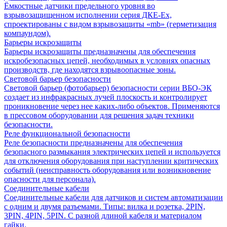
Ёмкостные датчики предельного уровня во
взрывозащищенном исполнении серия ДКЕ-Ех,
спроектированы с видом взрывозащиты «mb» (герметизация
компаундом).
Барьеры искрозащиты
Барьеры искрозащиты предназначены для обеспечения
искробезопасных цепей, необходимых в условиях опасных
производств, где находятся взрывоопасные зоны.
Световой барьер безопасности
Световой барьер (фотобарьер) безопасности серии ВБО-ЭК
создает из инфракрасных лучей плоскость и контролирует
проникновение через нее каких-либо объектов. Применяются
в прессовом оборудовании для решения задач техники
безопасности.
Реле функциональной безопасности
Реле безопасности предназначены для обеспечения
безопасного размыкания электрических цепей и используется
для отключения оборудования при наступлении критических
событий (неисправность оборудования или возникновение
опасности для персонала).
Соединительные кабели
Соединительные кабели для датчиков и систем автоматизации
с одним и двумя разъемами. Типы: вилка и розетка, 2PIN,
3PIN, 4PIN, 5PIN. С разной длиной кабеля и материалом
гайки.