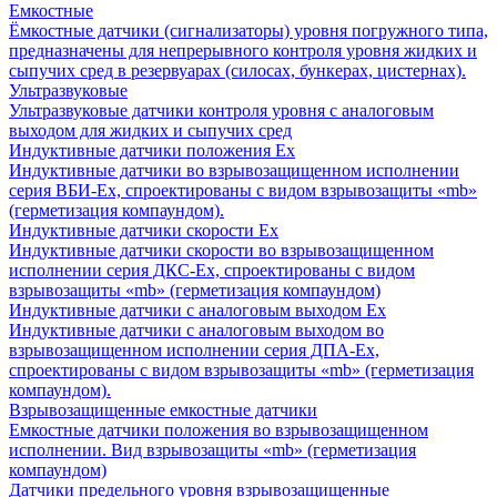
Емкостные
Ёмкостные датчики (сигнализаторы) уровня погружного типа,
предназначены для непрерывного контроля уровня жидких и
сыпучих сред в резервуарах (силосах, бункерах, цистернах).
Ультразвуковые
Ультразвуковые датчики контроля уровня с аналоговым
выходом для жидких и сыпучих сред
Индуктивные датчики положения Ех
Индуктивные датчики во взрывозащищенном исполнении
серия ВБИ-Ех, спроектированы с видом взрывозащиты «mb»
(герметизация компаундом).
Индуктивные датчики скорости Ех
Индуктивные датчики скорости во взрывозащищенном
исполнении серия ДКС-Ех, спроектированы с видом
взрывозащиты «mb» (герметизация компаундом)
Индуктивные датчики с аналоговым выходом Ех
Индуктивные датчики с аналоговым выходом во
взрывозащищенном исполнении серия ДПА-Ех,
спроектированы с видом взрывозащиты «mb» (герметизация
компаундом).
Взрывозащищенные емкостные датчики
Емкостные датчики положения во взрывозащищенном
исполнении. Вид взрывозащиты «mb» (герметизация
компаундом)
Датчики предельного уровня взрывозащищенные