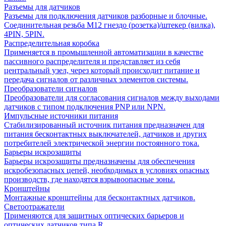
Разъемы для датчиков
Разъемы для подключения датчиков разборные и блочные.
Соединительная резьба М12 гнездо (розетка)/штекер (вилка),
4PIN, 5PIN.
Распределительная коробка
Применяется в промышленной автоматизации в качестве
пассивного распределителя и представляет из себя
центральный узел, через который происходит питание и
передача сигналов от различных элементов системы.
Преобразователи сигналов
Преобразователи для согласования сигналов между выходами
датчиков с типом подключения PNP или NPN.
Импульсные источники питания
Стабилизированный источник питания предназначен для
питания бесконтактных выключателей, датчиков и других
потребителей электрической энергии постоянного тока.
Барьеры искрозащиты
Барьеры искрозащиты предназначены для обеспечения
искробезопасных цепей, необходимых в условиях опасных
производств, где находятся взрывоопасные зоны.
Кронштейны
Монтажные кронштейны для бесконтактных датчиков.
Светоотражатели
Применяются для защитных оптических барьеров и
оптических датчиков типа R.