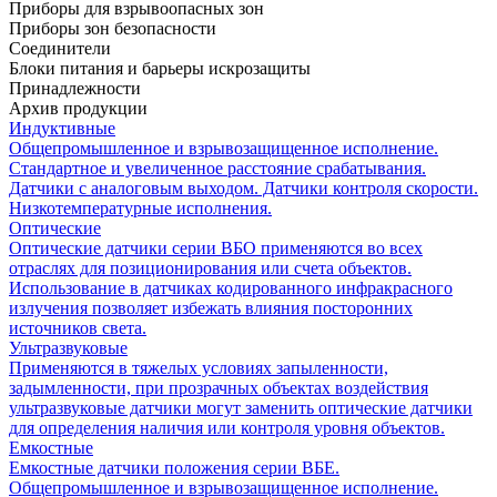
Приборы для взрывоопасных зон
Приборы зон безопасности
Соединители
Блоки питания и барьеры искрозащиты
Принадлежности
Архив продукции
Индуктивные
Общепромышленное и взрывозащищенное исполнение.
Стандартное и увеличенное расстояние срабатывания.
Датчики с аналоговым выходом. Датчики контроля скорости.
Низкотемпературные исполнения.
Оптические
Оптические датчики серии ВБО применяются во всех
отраслях для позиционирования или счета объектов.
Использование в датчиках кодированного инфракрасного
излучения позволяет избежать влияния посторонних
источников света.
Ультразвуковые
Применяются в тяжелых условиях запыленности,
задымленности, при прозрачных объектах воздействия
ультразвуковые датчики могут заменить оптические датчики
для определения наличия или контроля уровня объектов.
Емкостные
Емкостные датчики положения серии ВБЕ.
Общепромышленное и взрывозащищенное исполнение.