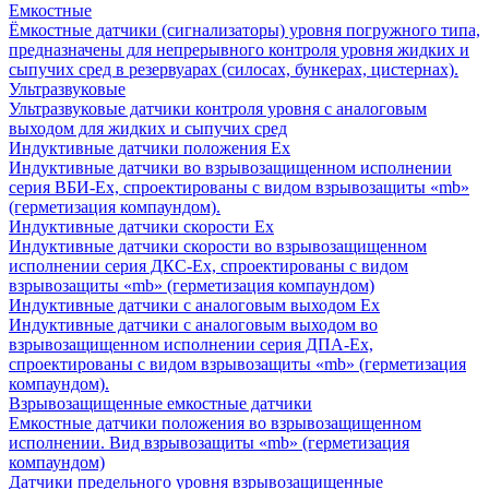
Емкостные
Ёмкостные датчики (сигнализаторы) уровня погружного типа,
предназначены для непрерывного контроля уровня жидких и
сыпучих сред в резервуарах (силосах, бункерах, цистернах).
Ультразвуковые
Ультразвуковые датчики контроля уровня с аналоговым
выходом для жидких и сыпучих сред
Индуктивные датчики положения Ех
Индуктивные датчики во взрывозащищенном исполнении
серия ВБИ-Ех, спроектированы с видом взрывозащиты «mb»
(герметизация компаундом).
Индуктивные датчики скорости Ех
Индуктивные датчики скорости во взрывозащищенном
исполнении серия ДКС-Ех, спроектированы с видом
взрывозащиты «mb» (герметизация компаундом)
Индуктивные датчики с аналоговым выходом Ех
Индуктивные датчики с аналоговым выходом во
взрывозащищенном исполнении серия ДПА-Ех,
спроектированы с видом взрывозащиты «mb» (герметизация
компаундом).
Взрывозащищенные емкостные датчики
Емкостные датчики положения во взрывозащищенном
исполнении. Вид взрывозащиты «mb» (герметизация
компаундом)
Датчики предельного уровня взрывозащищенные