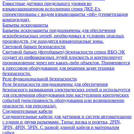
Ёмкостные датчики предельного уровня во
взрывозащищенном исполнении серия ДКЕ-Ех,
спроектированы с видом взрывозащиты «mb» (герметизация
компаундом).
Барьеры искрозащиты
Барьеры искрозащиты предназначены для обеспечения
искробезопасных цепей, необходимых в условиях опасных
производств, где находятся взрывоопасные зоны.
Световой барьер безопасности
Световой барьер (фотобарьер) безопасности серии ВБО-ЭК
создает из инфракрасных лучей плоскость и контролирует
проникновение через нее каких-либо объектов. Применяются
в прессовом оборудовании для решения задач техники
безопасности.
Реле функциональной безопасности
Реле безопасности предназначены для обеспечения
безопасного размыкания электрических цепей и используется
для отключения оборудования при наступлении критических
событий (неисправность оборудования или возникновение
опасности для персонала).
Соединительные кабели
Соединительные кабели для датчиков и систем автоматизации
с одним и двумя разъемами. Типы: вилка и розетка, 2PIN,
3PIN, 4PIN, 5PIN. С разной длиной кабеля и материалом
гайки.