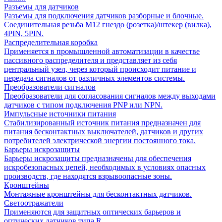
Разъемы для датчиков
Разъемы для подключения датчиков разборные и блочные.
Соединительная резьба М12 гнездо (розетка)/штекер (вилка),
4PIN, 5PIN.
Распределительная коробка
Применяется в промышленной автоматизации в качестве
пассивного распределителя и представляет из себя
центральный узел, через который происходит питание и
передача сигналов от различных элементов системы.
Преобразователи сигналов
Преобразователи для согласования сигналов между выходами
датчиков с типом подключения PNP или NPN.
Импульсные источники питания
Стабилизированный источник питания предназначен для
питания бесконтактных выключателей, датчиков и других
потребителей электрической энергии постоянного тока.
Барьеры искрозащиты
Барьеры искрозащиты предназначены для обеспечения
искробезопасных цепей, необходимых в условиях опасных
производств, где находятся взрывоопасные зоны.
Кронштейны
Монтажные кронштейны для бесконтактных датчиков.
Светоотражатели
Применяются для защитных оптических барьеров и
оптических датчиков типа R.