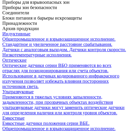
Приборы для взрывоопасных зон
Приборы зон безопасности
Соединители
Блоки питания и барьеры искрозащиты
Принадлежности
Архив продукции
Индуктивные
Общепромышленное и взрывозащищенное исполнение.
Стандартное и увеличенное расстояние срабатывания.
Датчики с аналоговым выходом. Датчики контроля скорости.
Низкотемпературные исполнения.
Оптические
Оптические датчики серии ВБО применяются во всех
отраслях для позиционирования или счета объектов.
Использование в датчиках кодированного инфракрасного
излучения позволяет избежать влияния посторонних
источников света.
Ультразвуковые
Применяются в тяжелых условиях запыленности,
задымленности, при прозрачных объектах воздействия
ультразвуковые датчики могут заменить оптические датчики
для определения наличия или контроля уровня объектов.
Емкостные
Емкостные датчики положения серии ВБЕ.
Общепромышленное и взрывозащищенное исполнение.