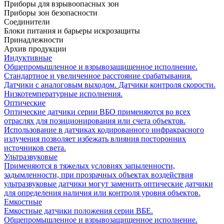
Приборы для взрывоопасных зон
Приборы зон безопасности
Соединители
Блоки питания и барьеры искрозащиты
Принадлежности
Архив продукции
Индуктивные
Общепромышленное и взрывозащищенное исполнение.
Стандартное и увеличенное расстояние срабатывания.
Датчики с аналоговым выходом. Датчики контроля скорости.
Низкотемпературные исполнения.
Оптические
Оптические датчики серии ВБО применяются во всех
отраслях для позиционирования или счета объектов.
Использование в датчиках кодированного инфракрасного
излучения позволяет избежать влияния посторонних
источников света.
Ультразвуковые
Применяются в тяжелых условиях запыленности,
задымленности, при прозрачных объектах воздействия
ультразвуковые датчики могут заменить оптические датчики
для определения наличия или контроля уровня объектов.
Емкостные
Емкостные датчики положения серии ВБЕ.
Общепромышленное и взрывозащищенное исполнение.