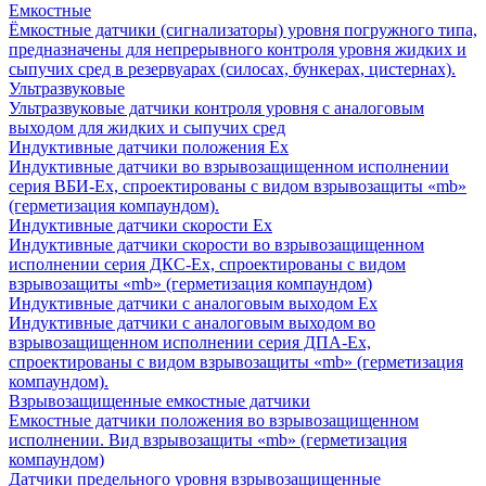
Емкостные
Ёмкостные датчики (сигнализаторы) уровня погружного типа,
предназначены для непрерывного контроля уровня жидких и
сыпучих сред в резервуарах (силосах, бункерах, цистернах).
Ультразвуковые
Ультразвуковые датчики контроля уровня с аналоговым
выходом для жидких и сыпучих сред
Индуктивные датчики положения Ех
Индуктивные датчики во взрывозащищенном исполнении
серия ВБИ-Ех, спроектированы с видом взрывозащиты «mb»
(герметизация компаундом).
Индуктивные датчики скорости Ех
Индуктивные датчики скорости во взрывозащищенном
исполнении серия ДКС-Ех, спроектированы с видом
взрывозащиты «mb» (герметизация компаундом)
Индуктивные датчики с аналоговым выходом Ех
Индуктивные датчики с аналоговым выходом во
взрывозащищенном исполнении серия ДПА-Ех,
спроектированы с видом взрывозащиты «mb» (герметизация
компаундом).
Взрывозащищенные емкостные датчики
Емкостные датчики положения во взрывозащищенном
исполнении. Вид взрывозащиты «mb» (герметизация
компаундом)
Датчики предельного уровня взрывозащищенные