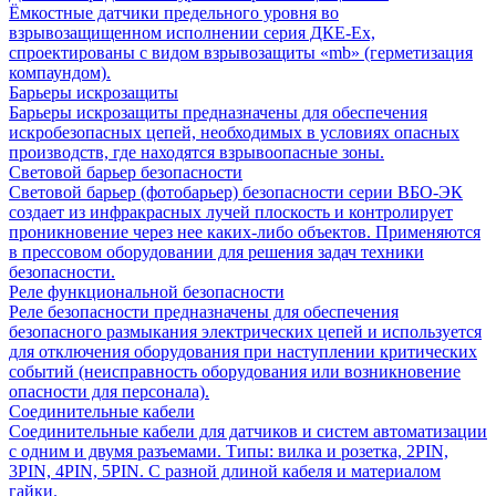
Ёмкостные датчики предельного уровня во
взрывозащищенном исполнении серия ДКЕ-Ех,
спроектированы с видом взрывозащиты «mb» (герметизация
компаундом).
Барьеры искрозащиты
Барьеры искрозащиты предназначены для обеспечения
искробезопасных цепей, необходимых в условиях опасных
производств, где находятся взрывоопасные зоны.
Световой барьер безопасности
Световой барьер (фотобарьер) безопасности серии ВБО-ЭК
создает из инфракрасных лучей плоскость и контролирует
проникновение через нее каких-либо объектов. Применяются
в прессовом оборудовании для решения задач техники
безопасности.
Реле функциональной безопасности
Реле безопасности предназначены для обеспечения
безопасного размыкания электрических цепей и используется
для отключения оборудования при наступлении критических
событий (неисправность оборудования или возникновение
опасности для персонала).
Соединительные кабели
Соединительные кабели для датчиков и систем автоматизации
с одним и двумя разъемами. Типы: вилка и розетка, 2PIN,
3PIN, 4PIN, 5PIN. С разной длиной кабеля и материалом
гайки.