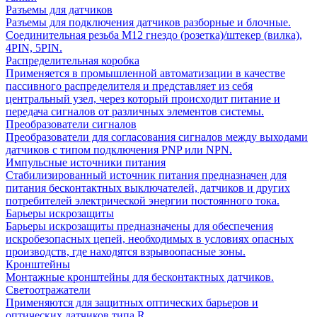
Разъемы для датчиков
Разъемы для подключения датчиков разборные и блочные.
Соединительная резьба М12 гнездо (розетка)/штекер (вилка),
4PIN, 5PIN.
Распределительная коробка
Применяется в промышленной автоматизации в качестве
пассивного распределителя и представляет из себя
центральный узел, через который происходит питание и
передача сигналов от различных элементов системы.
Преобразователи сигналов
Преобразователи для согласования сигналов между выходами
датчиков с типом подключения PNP или NPN.
Импульсные источники питания
Стабилизированный источник питания предназначен для
питания бесконтактных выключателей, датчиков и других
потребителей электрической энергии постоянного тока.
Барьеры искрозащиты
Барьеры искрозащиты предназначены для обеспечения
искробезопасных цепей, необходимых в условиях опасных
производств, где находятся взрывоопасные зоны.
Кронштейны
Монтажные кронштейны для бесконтактных датчиков.
Светоотражатели
Применяются для защитных оптических барьеров и
оптических датчиков типа R.