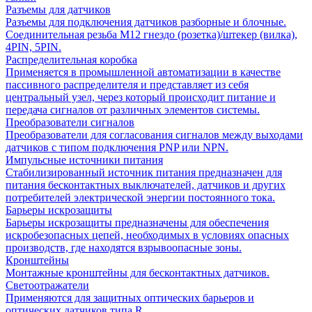
Разъемы для датчиков
Разъемы для подключения датчиков разборные и блочные.
Соединительная резьба М12 гнездо (розетка)/штекер (вилка),
4PIN, 5PIN.
Распределительная коробка
Применяется в промышленной автоматизации в качестве
пассивного распределителя и представляет из себя
центральный узел, через который происходит питание и
передача сигналов от различных элементов системы.
Преобразователи сигналов
Преобразователи для согласования сигналов между выходами
датчиков с типом подключения PNP или NPN.
Импульсные источники питания
Стабилизированный источник питания предназначен для
питания бесконтактных выключателей, датчиков и других
потребителей электрической энергии постоянного тока.
Барьеры искрозащиты
Барьеры искрозащиты предназначены для обеспечения
искробезопасных цепей, необходимых в условиях опасных
производств, где находятся взрывоопасные зоны.
Кронштейны
Монтажные кронштейны для бесконтактных датчиков.
Светоотражатели
Применяются для защитных оптических барьеров и
оптических датчиков типа R.