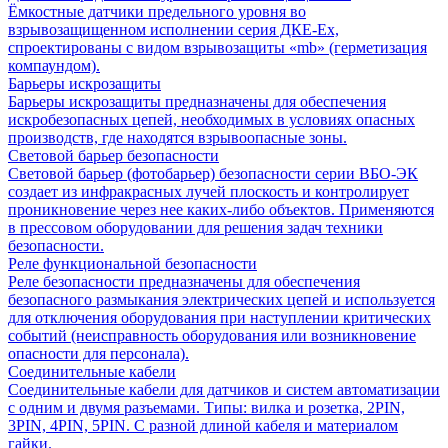
Ёмкостные датчики предельного уровня во
взрывозащищенном исполнении серия ДКЕ-Ех,
спроектированы с видом взрывозащиты «mb» (герметизация
компаундом).
Барьеры искрозащиты
Барьеры искрозащиты предназначены для обеспечения
искробезопасных цепей, необходимых в условиях опасных
производств, где находятся взрывоопасные зоны.
Световой барьер безопасности
Световой барьер (фотобарьер) безопасности серии ВБО-ЭК
создает из инфракрасных лучей плоскость и контролирует
проникновение через нее каких-либо объектов. Применяются
в прессовом оборудовании для решения задач техники
безопасности.
Реле функциональной безопасности
Реле безопасности предназначены для обеспечения
безопасного размыкания электрических цепей и используется
для отключения оборудования при наступлении критических
событий (неисправность оборудования или возникновение
опасности для персонала).
Соединительные кабели
Соединительные кабели для датчиков и систем автоматизации
с одним и двумя разъемами. Типы: вилка и розетка, 2PIN,
3PIN, 4PIN, 5PIN. С разной длиной кабеля и материалом
гайки.