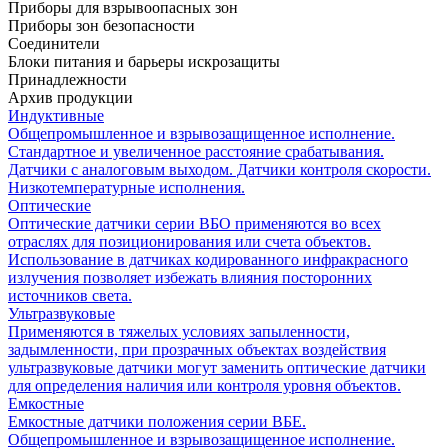
Приборы для взрывоопасных зон
Приборы зон безопасности
Соединители
Блоки питания и барьеры искрозащиты
Принадлежности
Архив продукции
Индуктивные
Общепромышленное и взрывозащищенное исполнение.
Стандартное и увеличенное расстояние срабатывания.
Датчики с аналоговым выходом. Датчики контроля скорости.
Низкотемпературные исполнения.
Оптические
Оптические датчики серии ВБО применяются во всех
отраслях для позиционирования или счета объектов.
Использование в датчиках кодированного инфракрасного
излучения позволяет избежать влияния посторонних
источников света.
Ультразвуковые
Применяются в тяжелых условиях запыленности,
задымленности, при прозрачных объектах воздействия
ультразвуковые датчики могут заменить оптические датчики
для определения наличия или контроля уровня объектов.
Емкостные
Емкостные датчики положения серии ВБЕ.
Общепромышленное и взрывозащищенное исполнение.