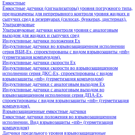
Емкостные
Ёмкостные датчики (сигнализаторы) уровня погружного типа,
предназначены для непрерывного контроля уровня жидких и
сыпучих сред в резервуарах (силосах, бункерах, цистернах).
Ультразвуковые
Ультразвуковые датчики контроля уровня с аналоговым
выходом для жидких и сыпучих сред
Индуктивные датчики положения Ех
Индуктивные датчики во взрывозащищенном исполнении
серия ВБИ-Ех, спроектированы с видом взрывозащиты «mb»
(герметизация компаундом).
Индуктивные датчики скорости Ех
Индуктивные датчики скорости во взрывозащищенном
исполнении серия ДКС-Ех, спроектированы с видом
взрывозащиты «mb» (герметизация компаундом)
Индуктивные датчики с аналоговым выходом Ех
Индуктивные датчики с аналоговым выходом во
взрывозащищенном исполнении серия ДПА-Ех,
спроектированы с видом взрывозащиты «mb» (герметизация
компаундом).
Взрывозащищенные емкостные датчики
Емкостные датчики положения во взрывозащищенном
исполнении. Вид взрывозащиты «mb» (герметизация
компаундом)
Датчики предельного уровня взрывозащищенные