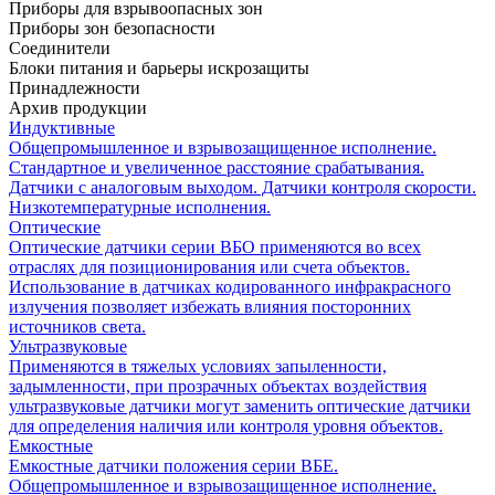
Приборы для взрывоопасных зон
Приборы зон безопасности
Соединители
Блоки питания и барьеры искрозащиты
Принадлежности
Архив продукции
Индуктивные
Общепромышленное и взрывозащищенное исполнение.
Стандартное и увеличенное расстояние срабатывания.
Датчики с аналоговым выходом. Датчики контроля скорости.
Низкотемпературные исполнения.
Оптические
Оптические датчики серии ВБО применяются во всех
отраслях для позиционирования или счета объектов.
Использование в датчиках кодированного инфракрасного
излучения позволяет избежать влияния посторонних
источников света.
Ультразвуковые
Применяются в тяжелых условиях запыленности,
задымленности, при прозрачных объектах воздействия
ультразвуковые датчики могут заменить оптические датчики
для определения наличия или контроля уровня объектов.
Емкостные
Емкостные датчики положения серии ВБЕ.
Общепромышленное и взрывозащищенное исполнение.