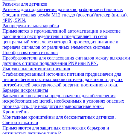
Разъемы для датчиков
Разъемы для подключения датчиков разборные и блочные.
Соединительная резьба М12 гнездо (розетка)/штекер (вилка),
4PIN, 5PIN.
Распределительная коробка
Применяется в промышленной автоматизации в качестве
пассивного распределителя и представляет из себя
центральный узел, через который происходит питание и
передача сигналов от различных элементов системы.
Преобразователи сигналов
Преобразователи для согласования сигналов между выходами
датчиков с типом подключения PNP или NPN.
Импульсные источники питания
Стабилизированный источник питания предназначен для
питания бесконтактных выключателей, датчиков и других
потребителей электрической энергии постоянного тока.
Барьеры искрозащиты
Барьеры искрозащиты предназначены для обеспечения
искробезопасных цепей, необходимых в условиях опасных
производств, где находятся взрывоопасные зоны.
Кронштейны
Монтажные кронштейны для бесконтактных датчиков.
Светоотражатели
Применяются для защитных оптических барьеров и
оптических датчиков типа R.