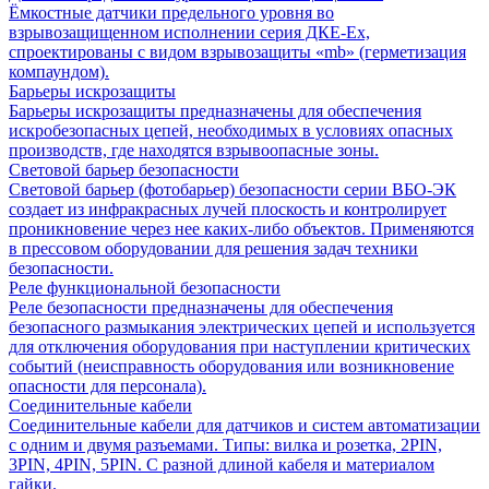
Ёмкостные датчики предельного уровня во
взрывозащищенном исполнении серия ДКЕ-Ех,
спроектированы с видом взрывозащиты «mb» (герметизация
компаундом).
Барьеры искрозащиты
Барьеры искрозащиты предназначены для обеспечения
искробезопасных цепей, необходимых в условиях опасных
производств, где находятся взрывоопасные зоны.
Световой барьер безопасности
Световой барьер (фотобарьер) безопасности серии ВБО-ЭК
создает из инфракрасных лучей плоскость и контролирует
проникновение через нее каких-либо объектов. Применяются
в прессовом оборудовании для решения задач техники
безопасности.
Реле функциональной безопасности
Реле безопасности предназначены для обеспечения
безопасного размыкания электрических цепей и используется
для отключения оборудования при наступлении критических
событий (неисправность оборудования или возникновение
опасности для персонала).
Соединительные кабели
Соединительные кабели для датчиков и систем автоматизации
с одним и двумя разъемами. Типы: вилка и розетка, 2PIN,
3PIN, 4PIN, 5PIN. С разной длиной кабеля и материалом
гайки.