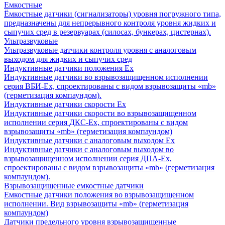
Емкостные
Ёмкостные датчики (сигнализаторы) уровня погружного типа,
предназначены для непрерывного контроля уровня жидких и
сыпучих сред в резервуарах (силосах, бункерах, цистернах).
Ультразвуковые
Ультразвуковые датчики контроля уровня с аналоговым
выходом для жидких и сыпучих сред
Индуктивные датчики положения Ех
Индуктивные датчики во взрывозащищенном исполнении
серия ВБИ-Ех, спроектированы с видом взрывозащиты «mb»
(герметизация компаундом).
Индуктивные датчики скорости Ех
Индуктивные датчики скорости во взрывозащищенном
исполнении серия ДКС-Ех, спроектированы с видом
взрывозащиты «mb» (герметизация компаундом)
Индуктивные датчики с аналоговым выходом Ех
Индуктивные датчики с аналоговым выходом во
взрывозащищенном исполнении серия ДПА-Ех,
спроектированы с видом взрывозащиты «mb» (герметизация
компаундом).
Взрывозащищенные емкостные датчики
Емкостные датчики положения во взрывозащищенном
исполнении. Вид взрывозащиты «mb» (герметизация
компаундом)
Датчики предельного уровня взрывозащищенные