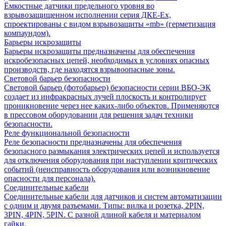
Ёмкостные датчики предельного уровня во
взрывозащищенном исполнении серия ДКЕ-Ех,
спроектированы с видом взрывозащиты «mb» (герметизация
компаундом).
Барьеры искрозащиты
Барьеры искрозащиты предназначены для обеспечения
искробезопасных цепей, необходимых в условиях опасных
производств, где находятся взрывоопасные зоны.
Световой барьер безопасности
Световой барьер (фотобарьер) безопасности серии ВБО-ЭК
создает из инфракрасных лучей плоскость и контролирует
проникновение через нее каких-либо объектов. Применяются
в прессовом оборудовании для решения задач техники
безопасности.
Реле функциональной безопасности
Реле безопасности предназначены для обеспечения
безопасного размыкания электрических цепей и используется
для отключения оборудования при наступлении критических
событий (неисправность оборудования или возникновение
опасности для персонала).
Соединительные кабели
Соединительные кабели для датчиков и систем автоматизации
с одним и двумя разъемами. Типы: вилка и розетка, 2PIN,
3PIN, 4PIN, 5PIN. С разной длиной кабеля и материалом
гайки.