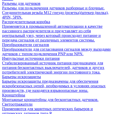
Разъемы для датчиков
Разъемы для подключения датчиков разборные и блочные.
Соединительная резьба М12 гнездо (розетка)/штекер (вилка),
4PIN, 5PIN.
Распределительная коробка
Применяется в промышленной автоматизации в качестве
пассивного распределителя и представляет из себя
центральный узел, через который происходит питание и
передача сигналов от различных элементов системы.
Преобразователи сигналов
Преобразователи для согласования сигналов между выходами
датчиков с типом подключения PNP или NPN.
Импульсные источники питания
Стабилизированный источник питания предназначен для
питания бесконтактных выключателей, датчиков и других
потребителей электрической энергии постоянного тока.
Барьеры искрозащиты
Барьеры искрозащиты предназначены для обеспечения
искробезопасных цепей, необходимых в условиях опасных
производств, где находятся взрывоопасные зоны.
Кронштейны
Монтажные кронштейны для бесконтактных датчиков.
Светоотражатели
Применяются для защитных оптических барьеров и
оптических датчиков типа R.