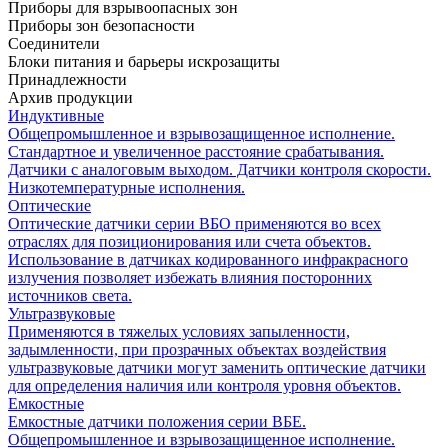
Приборы для взрывоопасных зон
Приборы зон безопасности
Соединители
Блоки питания и барьеры искрозащиты
Принадлежности
Архив продукции
Индуктивные
Общепромышленное и взрывозащищенное исполнение.
Стандартное и увеличенное расстояние срабатывания.
Датчики с аналоговым выходом. Датчики контроля скорости.
Низкотемпературные исполнения.
Оптические
Оптические датчики серии ВБО применяются во всех
отраслях для позиционирования или счета объектов.
Использование в датчиках кодированного инфракрасного
излучения позволяет избежать влияния посторонних
источников света.
Ультразвуковые
Применяются в тяжелых условиях запыленности,
задымленности, при прозрачных объектах воздействия
ультразвуковые датчики могут заменить оптические датчики
для определения наличия или контроля уровня объектов.
Емкостные
Емкостные датчики положения серии ВБЕ.
Общепромышленное и взрывозащищенное исполнение.