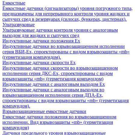
Емкостные
Ёмкостные датчики (сигнализаторы) уровня погружного типа,
предназначены для непрерывного контроля уровня жидких и
сыпучих сред в резервуарах (силосах, бункерах, цистернах).
Ультразвуковые
Ультразвуковые датчики контроля уровня с аналоговым
выходом для жидких и сыпучих сред
Индуктивные датчики положения Ех
Индуктивные датчики во взрывозащищенном исполнении
серия ВБИ-Ех, спроектированы с видом взрывозащиты «mb»
(герметизация компаундом).
Индуктивные датчики скорости Ех
Индуктивные датчики скорости во взрывозащищенном
исполнении серия ДКС-Ех, спроектированы с видом
взрывозащиты «mb» (герметизация компаундом)
Индуктивные датчики с аналоговым выходом Ех
Индуктивные датчики с аналоговым выходом во
взрывозащищенном исполнении серия ДПА-Ех,
спроектированы с видом взрывозащиты «mb» (герметизация
компаундом).
Взрывозащищенные емкостные датчики
Емкостные датчики положения во взрывозащищенном
исполнении. Вид взрывозащиты «mb» (герметизация
компаундом)
Датчики предельного уровня взрывозащищенные