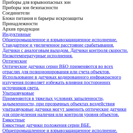
Приборы для взрывоопасных зон
Приборы зон безопасности
Соединители
Блоки питания и барьеры искрозащиты
Принадлежности
Архив продукции
Индуктивные
Общепромышленное и взрывозащищенное исполнение.
Стандартное и увеличенное расстояние срабатывания.
Датчики с аналоговым выходом. Датчики контроля скорости.
Низкотемпературные исполнения.
Оптические
Оптические датчики серии ВБО применяются во всех
отраслях для позиционирования или счета объектов.
Использование в датчиках кодированного инфракрасного
излучения позволяет избежать влияния посторонних
источников света.
Ультразвуковые
Применяются в тяжелых условиях запыленности,
задымленности, при прозрачных объектах воздействия
ультразвуковые датчики могут заменить оптические датчики
для определения наличия или контроля уровня объектов.
Емкостные
Емкостные датчики положения серии ВБЕ.
Общепромышленное и взрывозащищенное исполнение.