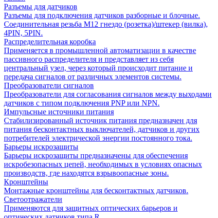
Разъемы для датчиков
Разъемы для подключения датчиков разборные и блочные.
Соединительная резьба М12 гнездо (розетка)/штекер (вилка),
4PIN, 5PIN.
Распределительная коробка
Применяется в промышленной автоматизации в качестве
пассивного распределителя и представляет из себя
центральный узел, через который происходит питание и
передача сигналов от различных элементов системы.
Преобразователи сигналов
Преобразователи для согласования сигналов между выходами
датчиков с типом подключения PNP или NPN.
Импульсные источники питания
Стабилизированный источник питания предназначен для
питания бесконтактных выключателей, датчиков и других
потребителей электрической энергии постоянного тока.
Барьеры искрозащиты
Барьеры искрозащиты предназначены для обеспечения
искробезопасных цепей, необходимых в условиях опасных
производств, где находятся взрывоопасные зоны.
Кронштейны
Монтажные кронштейны для бесконтактных датчиков.
Светоотражатели
Применяются для защитных оптических барьеров и
оптических датчиков типа R.