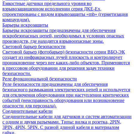
Ёмкостные датчики предельного уровня во
взрывозащищенном исполнении серия ДКЕ-Ех,
спроектированы с видом взрывозащиты «mb» (герметизация
компаундом).
Барьеры искрозащиты
Барьеры искрозащиты предназначены для обеспечения
искробезопасных цепей, необходимых в условиях опасных
производств, где находятся взрывоопасные зоны.
Световой барьер безопасности
Световой барьер (фотобарьер) безопасности серии ВБО-ЭК
создает из инфракрасных лучей плоскость и контролирует
проникновение через нее каких-либо объектов. Применяются
в прессовом оборудовании для решения задач техники
безопасности.
Реле функциональной безопасности
Реле безопасности предназначены для обеспечения
безопасного размыкания электрических цепей и используется
для отключения оборудования при наступлении критических
событий (неисправность оборудования или возникновение
опасности для персонала).
Соединительные кабели
Соединительные кабели для датчиков и систем автоматизации
с одним и двумя разъемами. Типы: вилка и розетка, 2PIN,
3PIN, 4PIN, 5PIN. С разной длиной кабеля и материалом
гайки.