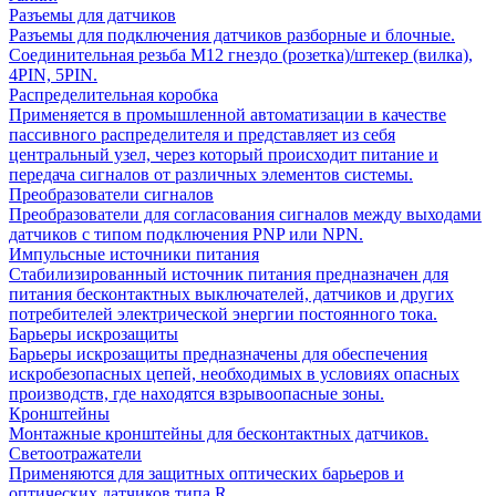
Разъемы для датчиков
Разъемы для подключения датчиков разборные и блочные.
Соединительная резьба М12 гнездо (розетка)/штекер (вилка),
4PIN, 5PIN.
Распределительная коробка
Применяется в промышленной автоматизации в качестве
пассивного распределителя и представляет из себя
центральный узел, через который происходит питание и
передача сигналов от различных элементов системы.
Преобразователи сигналов
Преобразователи для согласования сигналов между выходами
датчиков с типом подключения PNP или NPN.
Импульсные источники питания
Стабилизированный источник питания предназначен для
питания бесконтактных выключателей, датчиков и других
потребителей электрической энергии постоянного тока.
Барьеры искрозащиты
Барьеры искрозащиты предназначены для обеспечения
искробезопасных цепей, необходимых в условиях опасных
производств, где находятся взрывоопасные зоны.
Кронштейны
Монтажные кронштейны для бесконтактных датчиков.
Светоотражатели
Применяются для защитных оптических барьеров и
оптических датчиков типа R.