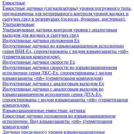
Емкостные
Ёмкостные датчики (сигнализаторы) уровня погружного типа,
предназначены для непрерывного контроля уровня жидких и
сыпучих сред в резервуарах (силосах, бункерах, цистернах).
Ультразвуковые
Ультразвуковые датчики контроля уровня с аналоговым
выходом для жидких и сыпучих сред
Индуктивные датчики положения Ех
Индуктивные датчики во взрывозащищенном исполнении
серия ВБИ-Ех, спроектированы с видом взрывозащиты «mb»
(герметизация компаундом).
Индуктивные датчики скорости Ех
Индуктивные датчики скорости во взрывозащищенном
исполнении серия ДКС-Ех, спроектированы с видом
взрывозащиты «mb» (герметизация компаундом)
Индуктивные датчики с аналоговым выходом Ех
Индуктивные датчики с аналоговым выходом во
взрывозащищенном исполнении серия ДПА-Ех,
спроектированы с видом взрывозащиты «mb» (герметизация
компаундом).
Взрывозащищенные емкостные датчики
Емкостные датчики положения во взрывозащищенном
исполнении. Вид взрывозащиты «mb» (герметизация
компаундом)
Датчики предельного уровня взрывозащищенные