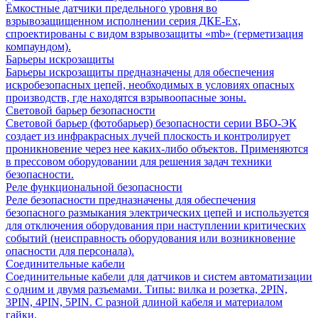
Ёмкостные датчики предельного уровня во
взрывозащищенном исполнении серия ДКЕ-Ех,
спроектированы с видом взрывозащиты «mb» (герметизация
компаундом).
Барьеры искрозащиты
Барьеры искрозащиты предназначены для обеспечения
искробезопасных цепей, необходимых в условиях опасных
производств, где находятся взрывоопасные зоны.
Световой барьер безопасности
Световой барьер (фотобарьер) безопасности серии ВБО-ЭК
создает из инфракрасных лучей плоскость и контролирует
проникновение через нее каких-либо объектов. Применяются
в прессовом оборудовании для решения задач техники
безопасности.
Реле функциональной безопасности
Реле безопасности предназначены для обеспечения
безопасного размыкания электрических цепей и используется
для отключения оборудования при наступлении критических
событий (неисправность оборудования или возникновение
опасности для персонала).
Соединительные кабели
Соединительные кабели для датчиков и систем автоматизации
с одним и двумя разъемами. Типы: вилка и розетка, 2PIN,
3PIN, 4PIN, 5PIN. С разной длиной кабеля и материалом
гайки.