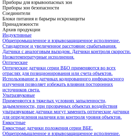
Приборы для взрывоопасных зон
Приборы зон безопасности
Соединители
Блоки питания и барьеры искрозащиты
Принадлежности
Архив продукции
Индуктивные
Общепромышленное и взрывозащищенное исполнение.
Стандартное и увеличенное расстояние срабатывания.
Датчики с аналоговым выходом. Датчики контроля скорости.
Низкотемпературные исполнения.
Оптические
Оптические датчики серии ВБО применяются во всех
отраслях для позиционирования или счета объектов.
Использование в датчиках кодированного инфракрасного
излучения позволяет избежать влияния посторонних
источников света.
Ультразвуковые
Применяются в тяжелых условиях запыленности,
задымленности, при прозрачных объектах воздействия
ультразвуковые датчики могут заменить оптические датчики
для определения наличия или контроля уровня объектов.
Емкостные
Емкостные датчики положения серии ВБЕ.
Общепромышленное и взрывозащищенное исполнение.