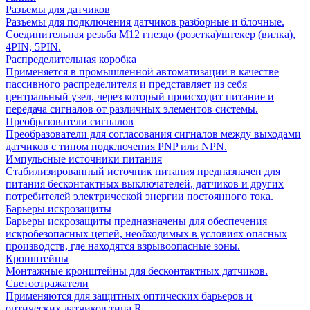
Разъемы для датчиков
Разъемы для подключения датчиков разборные и блочные.
Соединительная резьба М12 гнездо (розетка)/штекер (вилка),
4PIN, 5PIN.
Распределительная коробка
Применяется в промышленной автоматизации в качестве
пассивного распределителя и представляет из себя
центральный узел, через который происходит питание и
передача сигналов от различных элементов системы.
Преобразователи сигналов
Преобразователи для согласования сигналов между выходами
датчиков с типом подключения PNP или NPN.
Импульсные источники питания
Стабилизированный источник питания предназначен для
питания бесконтактных выключателей, датчиков и других
потребителей электрической энергии постоянного тока.
Барьеры искрозащиты
Барьеры искрозащиты предназначены для обеспечения
искробезопасных цепей, необходимых в условиях опасных
производств, где находятся взрывоопасные зоны.
Кронштейны
Монтажные кронштейны для бесконтактных датчиков.
Светоотражатели
Применяются для защитных оптических барьеров и
оптических датчиков типа R.