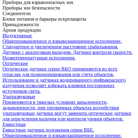
Приборы для взрывоопасных зон
Приборы зон безопасности
Соединители
Блоки питания и барьеры искрозащиты
Принадлежности
Архив продукции
Индуктивные
Общепромышленное и взрывозащищенное исполнение.
Стандартное и увеличенное расстояние срабатывания.
Датчики с аналоговым выходом. Датчики контроля скорости.
Низкотемпературные исполнения.
Оптические
Оптические датчики серии ВБО применяются во всех
отраслях для позиционирования или счета объектов.
Использование в датчиках кодированного инфракрасного
излучения позволяет избежать влияния посторонних
источников света.
Ультразвуковые
Применяются в тяжелых условиях запыленности,
задымленности, при прозрачных объектах воздействия
ультразвуковые датчики могут заменить оптические датчики
для определения наличия или контроля уровня объектов.
Емкостные
Емкостные датчики положения серии ВБЕ.
Общепромышленное и взрывозащищенное исполнение.