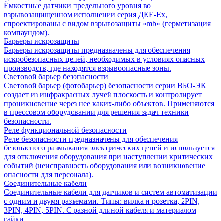
Ёмкостные датчики предельного уровня во
взрывозащищенном исполнении серия ДКЕ-Ех,
спроектированы с видом взрывозащиты «mb» (герметизация
компаундом).
Барьеры искрозащиты
Барьеры искрозащиты предназначены для обеспечения
искробезопасных цепей, необходимых в условиях опасных
производств, где находятся взрывоопасные зоны.
Световой барьер безопасности
Световой барьер (фотобарьер) безопасности серии ВБО-ЭК
создает из инфракрасных лучей плоскость и контролирует
проникновение через нее каких-либо объектов. Применяются
в прессовом оборудовании для решения задач техники
безопасности.
Реле функциональной безопасности
Реле безопасности предназначены для обеспечения
безопасного размыкания электрических цепей и используется
для отключения оборудования при наступлении критических
событий (неисправность оборудования или возникновение
опасности для персонала).
Соединительные кабели
Соединительные кабели для датчиков и систем автоматизации
с одним и двумя разъемами. Типы: вилка и розетка, 2PIN,
3PIN, 4PIN, 5PIN. С разной длиной кабеля и материалом
гайки.