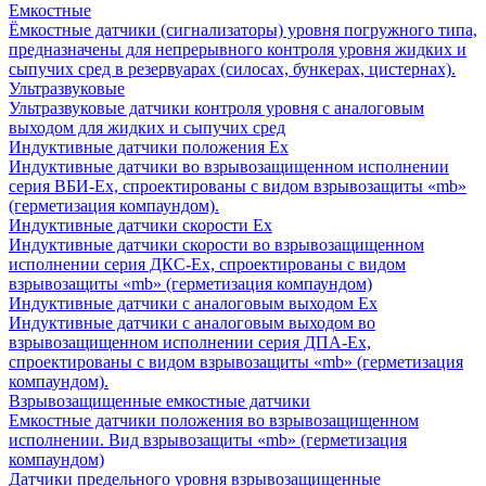
Емкостные
Ёмкостные датчики (сигнализаторы) уровня погружного типа,
предназначены для непрерывного контроля уровня жидких и
сыпучих сред в резервуарах (силосах, бункерах, цистернах).
Ультразвуковые
Ультразвуковые датчики контроля уровня с аналоговым
выходом для жидких и сыпучих сред
Индуктивные датчики положения Ех
Индуктивные датчики во взрывозащищенном исполнении
серия ВБИ-Ех, спроектированы с видом взрывозащиты «mb»
(герметизация компаундом).
Индуктивные датчики скорости Ех
Индуктивные датчики скорости во взрывозащищенном
исполнении серия ДКС-Ех, спроектированы с видом
взрывозащиты «mb» (герметизация компаундом)
Индуктивные датчики с аналоговым выходом Ех
Индуктивные датчики с аналоговым выходом во
взрывозащищенном исполнении серия ДПА-Ех,
спроектированы с видом взрывозащиты «mb» (герметизация
компаундом).
Взрывозащищенные емкостные датчики
Емкостные датчики положения во взрывозащищенном
исполнении. Вид взрывозащиты «mb» (герметизация
компаундом)
Датчики предельного уровня взрывозащищенные