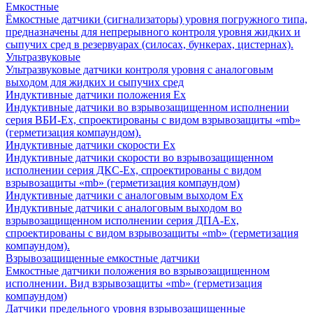
Емкостные
Ёмкостные датчики (сигнализаторы) уровня погружного типа,
предназначены для непрерывного контроля уровня жидких и
сыпучих сред в резервуарах (силосах, бункерах, цистернах).
Ультразвуковые
Ультразвуковые датчики контроля уровня с аналоговым
выходом для жидких и сыпучих сред
Индуктивные датчики положения Ех
Индуктивные датчики во взрывозащищенном исполнении
серия ВБИ-Ех, спроектированы с видом взрывозащиты «mb»
(герметизация компаундом).
Индуктивные датчики скорости Ех
Индуктивные датчики скорости во взрывозащищенном
исполнении серия ДКС-Ех, спроектированы с видом
взрывозащиты «mb» (герметизация компаундом)
Индуктивные датчики с аналоговым выходом Ех
Индуктивные датчики с аналоговым выходом во
взрывозащищенном исполнении серия ДПА-Ех,
спроектированы с видом взрывозащиты «mb» (герметизация
компаундом).
Взрывозащищенные емкостные датчики
Емкостные датчики положения во взрывозащищенном
исполнении. Вид взрывозащиты «mb» (герметизация
компаундом)
Датчики предельного уровня взрывозащищенные