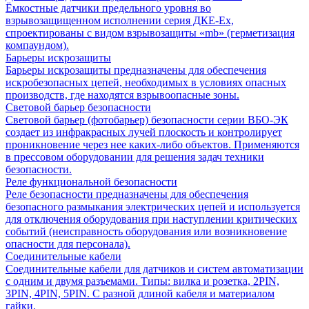
Ёмкостные датчики предельного уровня во
взрывозащищенном исполнении серия ДКЕ-Ех,
спроектированы с видом взрывозащиты «mb» (герметизация
компаундом).
Барьеры искрозащиты
Барьеры искрозащиты предназначены для обеспечения
искробезопасных цепей, необходимых в условиях опасных
производств, где находятся взрывоопасные зоны.
Световой барьер безопасности
Световой барьер (фотобарьер) безопасности серии ВБО-ЭК
создает из инфракрасных лучей плоскость и контролирует
проникновение через нее каких-либо объектов. Применяются
в прессовом оборудовании для решения задач техники
безопасности.
Реле функциональной безопасности
Реле безопасности предназначены для обеспечения
безопасного размыкания электрических цепей и используется
для отключения оборудования при наступлении критических
событий (неисправность оборудования или возникновение
опасности для персонала).
Соединительные кабели
Соединительные кабели для датчиков и систем автоматизации
с одним и двумя разъемами. Типы: вилка и розетка, 2PIN,
3PIN, 4PIN, 5PIN. С разной длиной кабеля и материалом
гайки.