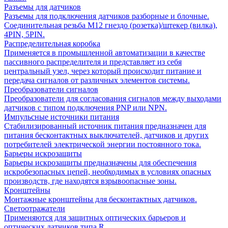
Разъемы для датчиков
Разъемы для подключения датчиков разборные и блочные.
Соединительная резьба М12 гнездо (розетка)/штекер (вилка),
4PIN, 5PIN.
Распределительная коробка
Применяется в промышленной автоматизации в качестве
пассивного распределителя и представляет из себя
центральный узел, через который происходит питание и
передача сигналов от различных элементов системы.
Преобразователи сигналов
Преобразователи для согласования сигналов между выходами
датчиков с типом подключения PNP или NPN.
Импульсные источники питания
Стабилизированный источник питания предназначен для
питания бесконтактных выключателей, датчиков и других
потребителей электрической энергии постоянного тока.
Барьеры искрозащиты
Барьеры искрозащиты предназначены для обеспечения
искробезопасных цепей, необходимых в условиях опасных
производств, где находятся взрывоопасные зоны.
Кронштейны
Монтажные кронштейны для бесконтактных датчиков.
Светоотражатели
Применяются для защитных оптических барьеров и
оптических датчиков типа R.