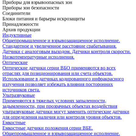
Приборы для взрывоопасных зон
Приборы зон безопасности
Соединители
Блоки питания и барьеры искрозащиты
Принадлежности
Архив продукции
Индуктивные
Общепромышленное и взрывозащищенное исполнение.
Стандартное и увеличенное расстояние срабатывания.
Датчики с аналоговым выходом. Датчики контроля скорости.
Низкотемпературные исполнения.
Оптические
Оптические датчики серии ВБО применяются во всех
отраслях для позиционирования или счета объектов.
Использование в датчиках кодированного инфракрасного
излучения позволяет избежать влияния посторонних
источников света.
Ультразвуковые
Применяются в тяжелых условиях запыленности,
задымленности, при прозрачных объектах воздействия
ультразвуковые датчики могут заменить оптические датчики
для определения наличия или контроля уровня объектов.
Емкостные
Емкостные датчики положения серии ВБЕ.
Общепромышленное и взрывозащищенное исполнение.