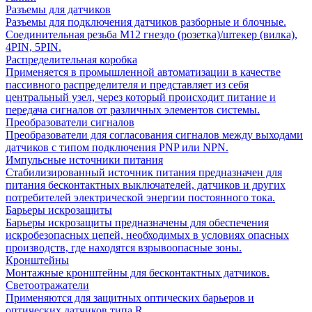
Разъемы для датчиков
Разъемы для подключения датчиков разборные и блочные.
Соединительная резьба М12 гнездо (розетка)/штекер (вилка),
4PIN, 5PIN.
Распределительная коробка
Применяется в промышленной автоматизации в качестве
пассивного распределителя и представляет из себя
центральный узел, через который происходит питание и
передача сигналов от различных элементов системы.
Преобразователи сигналов
Преобразователи для согласования сигналов между выходами
датчиков с типом подключения PNP или NPN.
Импульсные источники питания
Стабилизированный источник питания предназначен для
питания бесконтактных выключателей, датчиков и других
потребителей электрической энергии постоянного тока.
Барьеры искрозащиты
Барьеры искрозащиты предназначены для обеспечения
искробезопасных цепей, необходимых в условиях опасных
производств, где находятся взрывоопасные зоны.
Кронштейны
Монтажные кронштейны для бесконтактных датчиков.
Светоотражатели
Применяются для защитных оптических барьеров и
оптических датчиков типа R.