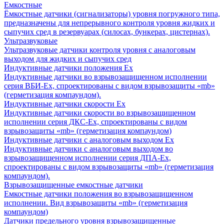
Емкостные
Ёмкостные датчики (сигнализаторы) уровня погружного типа,
предназначены для непрерывного контроля уровня жидких и
сыпучих сред в резервуарах (силосах, бункерах, цистернах).
Ультразвуковые
Ультразвуковые датчики контроля уровня с аналоговым
выходом для жидких и сыпучих сред
Индуктивные датчики положения Ех
Индуктивные датчики во взрывозащищенном исполнении
серия ВБИ-Ех, спроектированы с видом взрывозащиты «mb»
(герметизация компаундом).
Индуктивные датчики скорости Ех
Индуктивные датчики скорости во взрывозащищенном
исполнении серия ДКС-Ех, спроектированы с видом
взрывозащиты «mb» (герметизация компаундом)
Индуктивные датчики с аналоговым выходом Ех
Индуктивные датчики с аналоговым выходом во
взрывозащищенном исполнении серия ДПА-Ех,
спроектированы с видом взрывозащиты «mb» (герметизация
компаундом).
Взрывозащищенные емкостные датчики
Емкостные датчики положения во взрывозащищенном
исполнении. Вид взрывозащиты «mb» (герметизация
компаундом)
Датчики предельного уровня взрывозащищенные