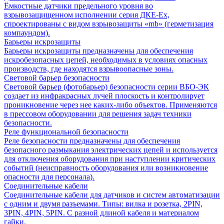
Ёмкостные датчики предельного уровня во
взрывозащищенном исполнении серия ДКЕ-Ех,
спроектированы с видом взрывозащиты «mb» (герметизация
компаундом).
Барьеры искрозащиты
Барьеры искрозащиты предназначены для обеспечения
искробезопасных цепей, необходимых в условиях опасных
производств, где находятся взрывоопасные зоны.
Световой барьер безопасности
Световой барьер (фотобарьер) безопасности серии ВБО-ЭК
создает из инфракрасных лучей плоскость и контролирует
проникновение через нее каких-либо объектов. Применяются
в прессовом оборудовании для решения задач техники
безопасности.
Реле функциональной безопасности
Реле безопасности предназначены для обеспечения
безопасного размыкания электрических цепей и используется
для отключения оборудования при наступлении критических
событий (неисправность оборудования или возникновение
опасности для персонала).
Соединительные кабели
Соединительные кабели для датчиков и систем автоматизации
с одним и двумя разъемами. Типы: вилка и розетка, 2PIN,
3PIN, 4PIN, 5PIN. С разной длиной кабеля и материалом
гайки.