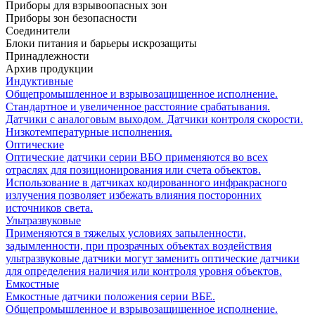
Приборы для взрывоопасных зон
Приборы зон безопасности
Соединители
Блоки питания и барьеры искрозащиты
Принадлежности
Архив продукции
Индуктивные
Общепромышленное и взрывозащищенное исполнение.
Стандартное и увеличенное расстояние срабатывания.
Датчики с аналоговым выходом. Датчики контроля скорости.
Низкотемпературные исполнения.
Оптические
Оптические датчики серии ВБО применяются во всех
отраслях для позиционирования или счета объектов.
Использование в датчиках кодированного инфракрасного
излучения позволяет избежать влияния посторонних
источников света.
Ультразвуковые
Применяются в тяжелых условиях запыленности,
задымленности, при прозрачных объектах воздействия
ультразвуковые датчики могут заменить оптические датчики
для определения наличия или контроля уровня объектов.
Емкостные
Емкостные датчики положения серии ВБЕ.
Общепромышленное и взрывозащищенное исполнение.