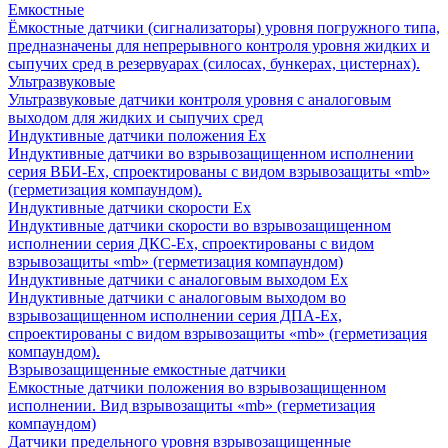
Емкостные
Ёмкостные датчики (сигнализаторы) уровня погружного типа,
предназначены для непрерывного контроля уровня жидких и
сыпучих сред в резервуарах (силосах, бункерах, цистернах).
Ультразвуковые
Ультразвуковые датчики контроля уровня с аналоговым
выходом для жидких и сыпучих сред
Индуктивные датчики положения Ех
Индуктивные датчики во взрывозащищенном исполнении
серия ВБИ-Ех, спроектированы с видом взрывозащиты «mb»
(герметизация компаундом).
Индуктивные датчики скорости Ех
Индуктивные датчики скорости во взрывозащищенном
исполнении серия ДКС-Ех, спроектированы с видом
взрывозащиты «mb» (герметизация компаундом)
Индуктивные датчики с аналоговым выходом Ех
Индуктивные датчики с аналоговым выходом во
взрывозащищенном исполнении серия ДПА-Ех,
спроектированы с видом взрывозащиты «mb» (герметизация
компаундом).
Взрывозащищенные емкостные датчики
Емкостные датчики положения во взрывозащищенном
исполнении. Вид взрывозащиты «mb» (герметизация
компаундом)
Датчики предельного уровня взрывозащищенные