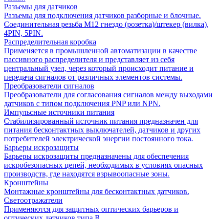
Разъемы для датчиков
Разъемы для подключения датчиков разборные и блочные.
Соединительная резьба М12 гнездо (розетка)/штекер (вилка),
4PIN, 5PIN.
Распределительная коробка
Применяется в промышленной автоматизации в качестве
пассивного распределителя и представляет из себя
центральный узел, через который происходит питание и
передача сигналов от различных элементов системы.
Преобразователи сигналов
Преобразователи для согласования сигналов между выходами
датчиков с типом подключения PNP или NPN.
Импульсные источники питания
Стабилизированный источник питания предназначен для
питания бесконтактных выключателей, датчиков и других
потребителей электрической энергии постоянного тока.
Барьеры искрозащиты
Барьеры искрозащиты предназначены для обеспечения
искробезопасных цепей, необходимых в условиях опасных
производств, где находятся взрывоопасные зоны.
Кронштейны
Монтажные кронштейны для бесконтактных датчиков.
Светоотражатели
Применяются для защитных оптических барьеров и
оптических датчиков типа R.