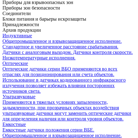
Приборы для взрывоопасных зон
Приборы зон безопасности
Соединители
Блоки питания и барьеры искрозащиты
Принадлежности
Архив продукции
Индуктивные
Общепромышленное и взрывозащищенное исполнение.
Стандартное и увеличенное расстояние срабатывания.
Датчики с аналоговым выходом. Датчики контроля скорости.
Низкотемпературные исполнения.
Оптические
Оптические датчики серии ВБО применяются во всех
отраслях для позиционирования или счета объектов.
Использование в датчиках кодированного инфракрасного
излучения позволяет избежать влияния посторонних
источников света.
Ультразвуковые
Применяются в тяжелых условиях запыленности,
задымленности, при прозрачных объектах воздействия
ультразвуковые датчики могут заменить оптические датчики
для определения наличия или контроля уровня объектов.
Емкостные
Емкостные датчики положения серии ВБЕ.
Общепромышленное и взрывозащищенное исполнение.