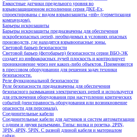
Ёмкостные датчики предельного уровня во
взрывозащищенном исполнении серия ДКЕ-Ех,
спроектированы с видом взрывозащиты «mb» (герметизация
компаундом).
Барьеры искрозащиты
Барьеры искрозащиты предназначены для обеспечения
искробезопасных цепей, необходимых в условиях опасных
производств, где находятся взрывоопасные зоны.
Световой барьер безопасности
Световой барьер (фотобарьер) безопасности серии ВБО-ЭК
создает из инфракрасных лучей плоскость и контролирует
проникновение через нее каких-либо объектов. Применяются
в прессовом оборудовании для решения задач техники
безопасности.
Реле функциональной безопасности
Реле безопасности предназначены для обеспечения
безопасного размыкания электрических цепей и используется
для отключения оборудования при наступлении критических
событий (неисправность оборудования или возникновение
опасности для персонала).
Соединительные кабели
Соединительные кабели для датчиков и систем автоматизации
с одним и двумя разъемами. Типы: вилка и розетка, 2PIN,
3PIN, 4PIN, 5PIN. С разной длиной кабеля и материалом
гайки.