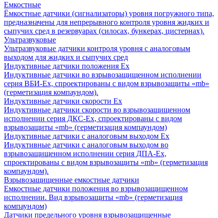
Емкостные
Ёмкостные датчики (сигнализаторы) уровня погружного типа,
предназначены для непрерывного контроля уровня жидких и
сыпучих сред в резервуарах (силосах, бункерах, цистернах).
Ультразвуковые
Ультразвуковые датчики контроля уровня с аналоговым
выходом для жидких и сыпучих сред
Индуктивные датчики положения Ех
Индуктивные датчики во взрывозащищенном исполнении
серия ВБИ-Ех, спроектированы с видом взрывозащиты «mb»
(герметизация компаундом).
Индуктивные датчики скорости Ех
Индуктивные датчики скорости во взрывозащищенном
исполнении серия ДКС-Ех, спроектированы с видом
взрывозащиты «mb» (герметизация компаундом)
Индуктивные датчики с аналоговым выходом Ех
Индуктивные датчики с аналоговым выходом во
взрывозащищенном исполнении серия ДПА-Ех,
спроектированы с видом взрывозащиты «mb» (герметизация
компаундом).
Взрывозащищенные емкостные датчики
Емкостные датчики положения во взрывозащищенном
исполнении. Вид взрывозащиты «mb» (герметизация
компаундом)
Датчики предельного уровня взрывозащищенные