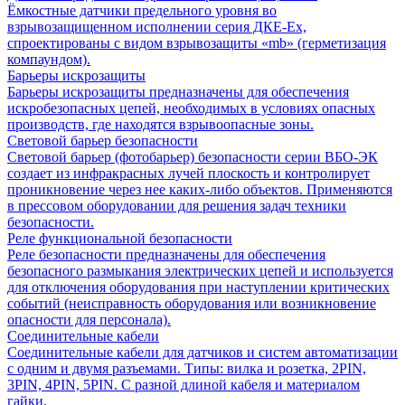
Ёмкостные датчики предельного уровня во
взрывозащищенном исполнении серия ДКЕ-Ех,
спроектированы с видом взрывозащиты «mb» (герметизация
компаундом).
Барьеры искрозащиты
Барьеры искрозащиты предназначены для обеспечения
искробезопасных цепей, необходимых в условиях опасных
производств, где находятся взрывоопасные зоны.
Световой барьер безопасности
Световой барьер (фотобарьер) безопасности серии ВБО-ЭК
создает из инфракрасных лучей плоскость и контролирует
проникновение через нее каких-либо объектов. Применяются
в прессовом оборудовании для решения задач техники
безопасности.
Реле функциональной безопасности
Реле безопасности предназначены для обеспечения
безопасного размыкания электрических цепей и используется
для отключения оборудования при наступлении критических
событий (неисправность оборудования или возникновение
опасности для персонала).
Соединительные кабели
Соединительные кабели для датчиков и систем автоматизации
с одним и двумя разъемами. Типы: вилка и розетка, 2PIN,
3PIN, 4PIN, 5PIN. С разной длиной кабеля и материалом
гайки.