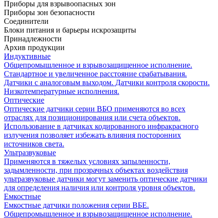
Приборы для взрывоопасных зон
Приборы зон безопасности
Соединители
Блоки питания и барьеры искрозащиты
Принадлежности
Архив продукции
Индуктивные
Общепромышленное и взрывозащищенное исполнение.
Стандартное и увеличенное расстояние срабатывания.
Датчики с аналоговым выходом. Датчики контроля скорости.
Низкотемпературные исполнения.
Оптические
Оптические датчики серии ВБО применяются во всех
отраслях для позиционирования или счета объектов.
Использование в датчиках кодированного инфракрасного
излучения позволяет избежать влияния посторонних
источников света.
Ультразвуковые
Применяются в тяжелых условиях запыленности,
задымленности, при прозрачных объектах воздействия
ультразвуковые датчики могут заменить оптические датчики
для определения наличия или контроля уровня объектов.
Емкостные
Емкостные датчики положения серии ВБЕ.
Общепромышленное и взрывозащищенное исполнение.