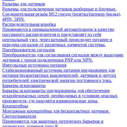
Разъемы для датчиков
Разъемы для подключения датчиков разборные и блочные.
Соединительная резьба М12 гнездо (розетка)/штекер (вилка),
4PIN, 5PIN.
Распределительная коробка
Применяется в промышленной автоматизации в качестве
пассивного распределителя и представляет из себя
центральный узел, через который происходит питание и
передача сигналов от различных элементов системы.
Преобразователи сигналов
Преобразователи для согласования сигналов между выходами
датчиков с типом подключения PNP или NPN.
Импульсные источники питания
Стабилизированный источник питания предназначен для
питания бесконтактных выключателей, датчиков и других
потребителей электрической энергии постоянного тока.
Барьеры искрозащиты
Барьеры искрозащиты предназначены для обеспечения
искробезопасных цепей, необходимых в условиях опасных
производств, где находятся взрывоопасные зоны.
Кронштейны
Монтажные кронштейны для бесконтактных датчиков.
Светоотражатели
Применяются для защитных оптических барьеров и
оптических датчиков типа R.