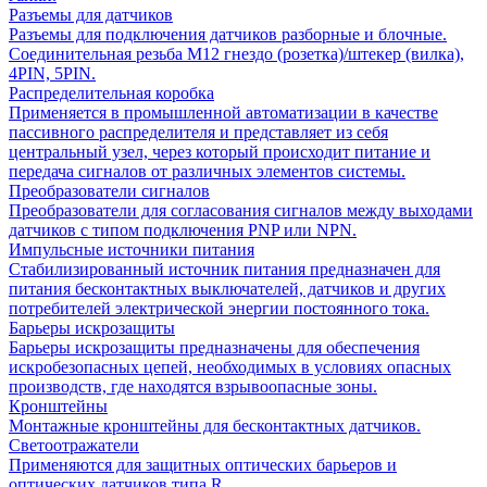
Разъемы для датчиков
Разъемы для подключения датчиков разборные и блочные.
Соединительная резьба М12 гнездо (розетка)/штекер (вилка),
4PIN, 5PIN.
Распределительная коробка
Применяется в промышленной автоматизации в качестве
пассивного распределителя и представляет из себя
центральный узел, через который происходит питание и
передача сигналов от различных элементов системы.
Преобразователи сигналов
Преобразователи для согласования сигналов между выходами
датчиков с типом подключения PNP или NPN.
Импульсные источники питания
Стабилизированный источник питания предназначен для
питания бесконтактных выключателей, датчиков и других
потребителей электрической энергии постоянного тока.
Барьеры искрозащиты
Барьеры искрозащиты предназначены для обеспечения
искробезопасных цепей, необходимых в условиях опасных
производств, где находятся взрывоопасные зоны.
Кронштейны
Монтажные кронштейны для бесконтактных датчиков.
Светоотражатели
Применяются для защитных оптических барьеров и
оптических датчиков типа R.