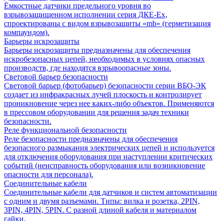
Ёмкостные датчики предельного уровня во
взрывозащищенном исполнении серия ДКЕ-Ех,
спроектированы с видом взрывозащиты «mb» (герметизация
компаундом).
Барьеры искрозащиты
Барьеры искрозащиты предназначены для обеспечения
искробезопасных цепей, необходимых в условиях опасных
производств, где находятся взрывоопасные зоны.
Световой барьер безопасности
Световой барьер (фотобарьер) безопасности серии ВБО-ЭК
создает из инфракрасных лучей плоскость и контролирует
проникновение через нее каких-либо объектов. Применяются
в прессовом оборудовании для решения задач техники
безопасности.
Реле функциональной безопасности
Реле безопасности предназначены для обеспечения
безопасного размыкания электрических цепей и используется
для отключения оборудования при наступлении критических
событий (неисправность оборудования или возникновение
опасности для персонала).
Соединительные кабели
Соединительные кабели для датчиков и систем автоматизации
с одним и двумя разъемами. Типы: вилка и розетка, 2PIN,
3PIN, 4PIN, 5PIN. С разной длиной кабеля и материалом
гайки.