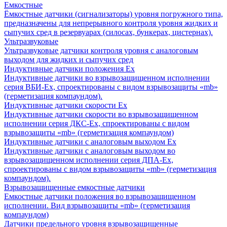
Емкостные
Ёмкостные датчики (сигнализаторы) уровня погружного типа,
предназначены для непрерывного контроля уровня жидких и
сыпучих сред в резервуарах (силосах, бункерах, цистернах).
Ультразвуковые
Ультразвуковые датчики контроля уровня с аналоговым
выходом для жидких и сыпучих сред
Индуктивные датчики положения Ех
Индуктивные датчики во взрывозащищенном исполнении
серия ВБИ-Ех, спроектированы с видом взрывозащиты «mb»
(герметизация компаундом).
Индуктивные датчики скорости Ех
Индуктивные датчики скорости во взрывозащищенном
исполнении серия ДКС-Ех, спроектированы с видом
взрывозащиты «mb» (герметизация компаундом)
Индуктивные датчики с аналоговым выходом Ех
Индуктивные датчики с аналоговым выходом во
взрывозащищенном исполнении серия ДПА-Ех,
спроектированы с видом взрывозащиты «mb» (герметизация
компаундом).
Взрывозащищенные емкостные датчики
Емкостные датчики положения во взрывозащищенном
исполнении. Вид взрывозащиты «mb» (герметизация
компаундом)
Датчики предельного уровня взрывозащищенные