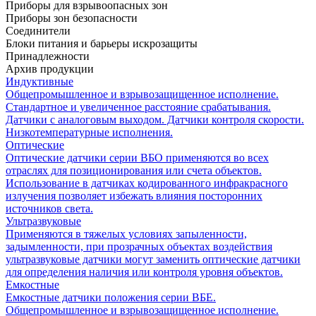
Приборы для взрывоопасных зон
Приборы зон безопасности
Соединители
Блоки питания и барьеры искрозащиты
Принадлежности
Архив продукции
Индуктивные
Общепромышленное и взрывозащищенное исполнение.
Стандартное и увеличенное расстояние срабатывания.
Датчики с аналоговым выходом. Датчики контроля скорости.
Низкотемпературные исполнения.
Оптические
Оптические датчики серии ВБО применяются во всех
отраслях для позиционирования или счета объектов.
Использование в датчиках кодированного инфракрасного
излучения позволяет избежать влияния посторонних
источников света.
Ультразвуковые
Применяются в тяжелых условиях запыленности,
задымленности, при прозрачных объектах воздействия
ультразвуковые датчики могут заменить оптические датчики
для определения наличия или контроля уровня объектов.
Емкостные
Емкостные датчики положения серии ВБЕ.
Общепромышленное и взрывозащищенное исполнение.