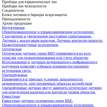
Приборы для взрывоопасных зон
Приборы зон безопасности
Соединители
Блоки питания и барьеры искрозащиты
Принадлежности
Архив продукции
Индуктивные
Общепромышленное и взрывозащищенное исполнение.
Стандартное и увеличенное расстояние срабатывания.
Датчики с аналоговым выходом. Датчики контроля скорости.
Низкотемпературные исполнения.
Оптические
Оптические датчики серии ВБО применяются во всех
отраслях для позиционирования или счета объектов.
Использование в датчиках кодированного инфракрасного
излучения позволяет избежать влияния посторонних
источников света.
Ультразвуковые
Применяются в тяжелых условиях запыленности,
задымленности, при прозрачных объектах воздействия
ультразвуковые датчики могут заменить оптические датчики
для определения наличия или контроля уровня объектов.
Емкостные
Емкостные датчики положения серии ВБЕ.
Общепромышленное и взрывозащищенное исполнение.