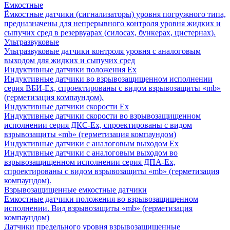
Емкостные
Ёмкостные датчики (сигнализаторы) уровня погружного типа,
предназначены для непрерывного контроля уровня жидких и
сыпучих сред в резервуарах (силосах, бункерах, цистернах).
Ультразвуковые
Ультразвуковые датчики контроля уровня с аналоговым
выходом для жидких и сыпучих сред
Индуктивные датчики положения Ех
Индуктивные датчики во взрывозащищенном исполнении
серия ВБИ-Ех, спроектированы с видом взрывозащиты «mb»
(герметизация компаундом).
Индуктивные датчики скорости Ех
Индуктивные датчики скорости во взрывозащищенном
исполнении серия ДКС-Ех, спроектированы с видом
взрывозащиты «mb» (герметизация компаундом)
Индуктивные датчики с аналоговым выходом Ех
Индуктивные датчики с аналоговым выходом во
взрывозащищенном исполнении серия ДПА-Ех,
спроектированы с видом взрывозащиты «mb» (герметизация
компаундом).
Взрывозащищенные емкостные датчики
Емкостные датчики положения во взрывозащищенном
исполнении. Вид взрывозащиты «mb» (герметизация
компаундом)
Датчики предельного уровня взрывозащищенные