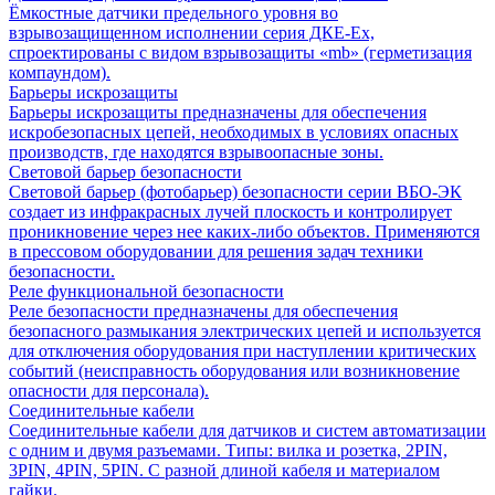
Ёмкостные датчики предельного уровня во
взрывозащищенном исполнении серия ДКЕ-Ех,
спроектированы с видом взрывозащиты «mb» (герметизация
компаундом).
Барьеры искрозащиты
Барьеры искрозащиты предназначены для обеспечения
искробезопасных цепей, необходимых в условиях опасных
производств, где находятся взрывоопасные зоны.
Световой барьер безопасности
Световой барьер (фотобарьер) безопасности серии ВБО-ЭК
создает из инфракрасных лучей плоскость и контролирует
проникновение через нее каких-либо объектов. Применяются
в прессовом оборудовании для решения задач техники
безопасности.
Реле функциональной безопасности
Реле безопасности предназначены для обеспечения
безопасного размыкания электрических цепей и используется
для отключения оборудования при наступлении критических
событий (неисправность оборудования или возникновение
опасности для персонала).
Соединительные кабели
Соединительные кабели для датчиков и систем автоматизации
с одним и двумя разъемами. Типы: вилка и розетка, 2PIN,
3PIN, 4PIN, 5PIN. С разной длиной кабеля и материалом
гайки.