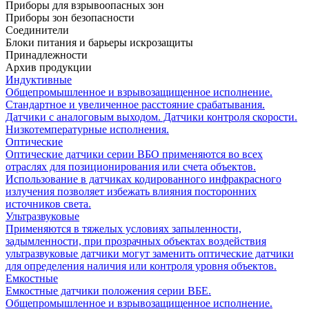
Приборы для взрывоопасных зон
Приборы зон безопасности
Соединители
Блоки питания и барьеры искрозащиты
Принадлежности
Архив продукции
Индуктивные
Общепромышленное и взрывозащищенное исполнение.
Стандартное и увеличенное расстояние срабатывания.
Датчики с аналоговым выходом. Датчики контроля скорости.
Низкотемпературные исполнения.
Оптические
Оптические датчики серии ВБО применяются во всех
отраслях для позиционирования или счета объектов.
Использование в датчиках кодированного инфракрасного
излучения позволяет избежать влияния посторонних
источников света.
Ультразвуковые
Применяются в тяжелых условиях запыленности,
задымленности, при прозрачных объектах воздействия
ультразвуковые датчики могут заменить оптические датчики
для определения наличия или контроля уровня объектов.
Емкостные
Емкостные датчики положения серии ВБЕ.
Общепромышленное и взрывозащищенное исполнение.