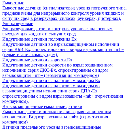
Емкостные
Ёмкостные датчики (сигнализаторы) уровня погружного типа,
предназначены для непрерывного контроля уровня жидких и
сыпучих сред в резервуарах (силосах, бункерах, цистернах).
Ультразвуковые
Ультразвуковые датчики контроля уровня с аналоговым
выходом для жидких и сыпучих сред
Индуктивные датчики положения Ех
Индуктивные датчики во взрывозащищенном исполнении
серия ВБИ-Ех, спроектированы с видом взрывозащиты «mb»
(герметизация компаундом).
Индуктивные датчики скорости Ех
Индуктивные датчики скорости во взрывозащищенном
исполнении серия ДКС-Ех, спроектированы с видом
взрывозащиты «mb» (герметизация компаундом)
Индуктивные датчики с аналоговым выходом Ех
Индуктивные датчики с аналоговым выходом во
взрывозащищенном исполнении серия ДПА-Ех,
спроектированы с видом взрывозащиты «mb» (герметизация
компаундом).
Взрывозащищенные емкостные датчики
Емкостные датчики положения во взрывозащищенном
исполнении. Вид взрывозащиты «mb» (герметизация
компаундом)
Датчики предельного уровня взрывозащищенные