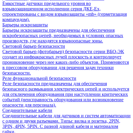
Ёмкостные датчики предельного уровня во
взрывозащищенном исполнении серия ДКЕ-Ех,
спроектированы с видом взрывозащиты «mb» (герметизация
компаундом).
Барьеры искрозащиты
Барьеры искрозащиты предназначены для обеспечения
искробезопасных цепей, необходимых в условиях опасных
производств, где находятся взрывоопасные зоны.
Световой барьер безопасности
Световой барьер (фотобарьер) безопасности серии ВБО-ЭК
создает из инфракрасных лучей плоскость и контролирует
проникновение через нее каких-либо объектов. Применяются
в прессовом оборудовании для решения задач техники
безопасности.
Реле функциональной безопасности
Реле безопасности предназначены для обеспечения
безопасного размыкания электрических цепей и используется
для отключения оборудования при наступлении критических
событий (неисправность оборудования или возникновение
опасности для персонала).
Соединительные кабели
Соединительные кабели для датчиков и систем автоматизации
с одним и двумя разъемами. Типы: вилка и розетка, 2PIN,
3PIN, 4PIN, 5PIN. С разной длиной кабеля и материалом
гайки.