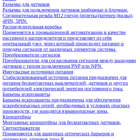
Разъемы для датчиков
Разъемы для подключения датчиков разборные и блочные.
Соединительная резьба М12 гнездо (розетка)/штекер (вилка),
4PIN, 5PIN.
Распределительная коробка
Применяется в промышленной автоматизации в качестве
пассивного распределителя и представляет из себя
центральный узел, через который происходит питание и
передача сигналов от различных элементов системы.
Преобразователи сигналов
Преобразователи для согласования сигналов между выходами
датчиков с типом подключения PNP или NPN.
Импульсные источники питания
Стабилизированный источник питания предназначен для
питания бесконтактных выключателей, датчиков и других
потребителей электрической энергии постоянного тока.
Барьеры искрозащиты
Барьеры искрозащиты предназначены для обеспечения
искробезопасных цепей, необходимых в условиях опасных
производств, где находятся взрывоопасные зоны.
Кронштейны
Монтажные кронштейны для бесконтактных датчиков.
Светоотражатели
Применяются для защитных оптических барьеров и
оптических датчиков типа R.