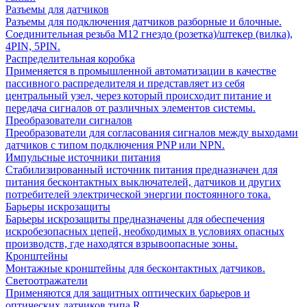
Разъемы для датчиков
Разъемы для подключения датчиков разборные и блочные.
Соединительная резьба М12 гнездо (розетка)/штекер (вилка),
4PIN, 5PIN.
Распределительная коробка
Применяется в промышленной автоматизации в качестве
пассивного распределителя и представляет из себя
центральный узел, через который происходит питание и
передача сигналов от различных элементов системы.
Преобразователи сигналов
Преобразователи для согласования сигналов между выходами
датчиков с типом подключения PNP или NPN.
Импульсные источники питания
Стабилизированный источник питания предназначен для
питания бесконтактных выключателей, датчиков и других
потребителей электрической энергии постоянного тока.
Барьеры искрозащиты
Барьеры искрозащиты предназначены для обеспечения
искробезопасных цепей, необходимых в условиях опасных
производств, где находятся взрывоопасные зоны.
Кронштейны
Монтажные кронштейны для бесконтактных датчиков.
Светоотражатели
Применяются для защитных оптических барьеров и
оптических датчиков типа R.