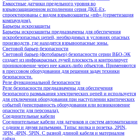
Ёмкостные датчики предельного уровня во
взрывозащищенном исполнении серия ДКЕ-Ех,
спроектированы с видом взрывозащиты «mb» (герметизация
компаундом).
Барьеры искрозащиты
Барьеры искрозащиты предназначены для обеспечения
искробезопасных цепей, необходимых в условиях опасных
производств, где находятся взрывоопасные зоны.
Световой барьер безопасности
Световой барьер (фотобарьер) безопасности серии ВБО-ЭК
создает из инфракрасных лучей плоскость и контролирует
проникновение через нее каких-либо объектов. Применяются
в прессовом оборудовании для решения задач техники
безопасности.
Реле функциональной безопасности
Реле безопасности предназначены для обеспечения
безопасного размыкания электрических цепей и используется
для отключения оборудования при наступлении критических
событий (неисправность оборудования или возникновение
опасности для персонала).
Соединительные кабели
Соединительные кабели для датчиков и систем автоматизации
с одним и двумя разъемами. Типы: вилка и розетка, 2PIN,
3PIN, 4PIN, 5PIN. С разной длиной кабеля и материалом
гайки.