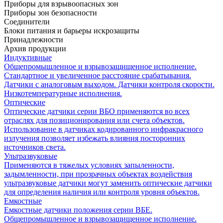
Приборы для взрывоопасных зон
Приборы зон безопасности
Соединители
Блоки питания и барьеры искрозащиты
Принадлежности
Архив продукции
Индуктивные
Общепромышленное и взрывозащищенное исполнение.
Стандартное и увеличенное расстояние срабатывания.
Датчики с аналоговым выходом. Датчики контроля скорости.
Низкотемпературные исполнения.
Оптические
Оптические датчики серии ВБО применяются во всех
отраслях для позиционирования или счета объектов.
Использование в датчиках кодированного инфракрасного
излучения позволяет избежать влияния посторонних
источников света.
Ультразвуковые
Применяются в тяжелых условиях запыленности,
задымленности, при прозрачных объектах воздействия
ультразвуковые датчики могут заменить оптические датчики
для определения наличия или контроля уровня объектов.
Емкостные
Емкостные датчики положения серии ВБЕ.
Общепромышленное и взрывозащищенное исполнение.