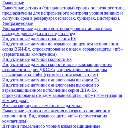
Емкостные
Ёмкостные датчики (сигнализаторы) уровня погружного типа,
предназначены для непрерывного контроля уровня жидких и
сыпучих сред в резервуарах (силосах, бункерах, цистернах).
Ультразвуковые
Ультразвуковые датчики контроля уровня с аналоговым
выходом для жидких и сыпучих сред
Индуктивные датчики положения Ех
Индуктивные датчики во взрывозащищенном исполнении
серия ВБИ-Ех, спроектированы с видом взрывозащиты «mb»
(герметизация компаундом).
Индуктивные датчики скорости Ех
Индуктивные датчики скорости во взрывозащищенном
исполнении серия ДКС-Ех, спроектированы с видом
взрывозащиты «mb» (герметизация компаундом)
Индуктивные датчики с аналоговым выходом Ех
Индуктивные датчики с аналоговым выходом во
взрывозащищенном исполнении серия ДПА-Ех,
спроектированы с видом взрывозащиты «mb» (герметизация
компаундом).
Взрывозащищенные емкостные датчики
Емкостные датчики положения во взрывозащищенном
исполнении. Вид взрывозащиты «mb» (герметизация
компаундом)
Датчики предельного уровня взрывозащищенные