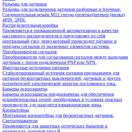
Разъемы для датчиков
Разъемы для подключения датчиков разборные и блочные.
Соединительная резьба М12 гнездо (розетка)/штекер (вилка),
4PIN, 5PIN.
Распределительная коробка
Применяется в промышленной автоматизации в качестве
пассивного распределителя и представляет из себя
центральный узел, через который происходит питание и
передача сигналов от различных элементов системы.
Преобразователи сигналов
Преобразователи для согласования сигналов между выходами
датчиков с типом подключения PNP или NPN.
Импульсные источники питания
Стабилизированный источник питания предназначен для
питания бесконтактных выключателей, датчиков и других
потребителей электрической энергии постоянного тока.
Барьеры искрозащиты
Барьеры искрозащиты предназначены для обеспечения
искробезопасных цепей, необходимых в условиях опасных
производств, где находятся взрывоопасные зоны.
Кронштейны
Монтажные кронштейны для бесконтактных датчиков.
Светоотражатели
Применяются для защитных оптических барьеров и
оптических датчиков типа R.