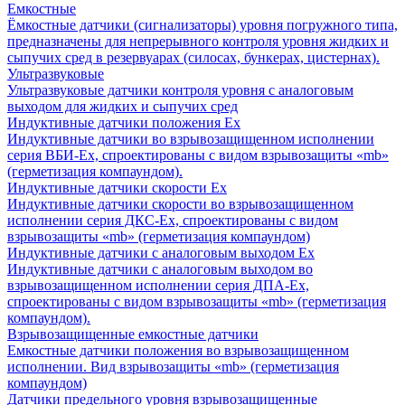
Емкостные
Ёмкостные датчики (сигнализаторы) уровня погружного типа,
предназначены для непрерывного контроля уровня жидких и
сыпучих сред в резервуарах (силосах, бункерах, цистернах).
Ультразвуковые
Ультразвуковые датчики контроля уровня с аналоговым
выходом для жидких и сыпучих сред
Индуктивные датчики положения Ех
Индуктивные датчики во взрывозащищенном исполнении
серия ВБИ-Ех, спроектированы с видом взрывозащиты «mb»
(герметизация компаундом).
Индуктивные датчики скорости Ех
Индуктивные датчики скорости во взрывозащищенном
исполнении серия ДКС-Ех, спроектированы с видом
взрывозащиты «mb» (герметизация компаундом)
Индуктивные датчики с аналоговым выходом Ех
Индуктивные датчики с аналоговым выходом во
взрывозащищенном исполнении серия ДПА-Ех,
спроектированы с видом взрывозащиты «mb» (герметизация
компаундом).
Взрывозащищенные емкостные датчики
Емкостные датчики положения во взрывозащищенном
исполнении. Вид взрывозащиты «mb» (герметизация
компаундом)
Датчики предельного уровня взрывозащищенные