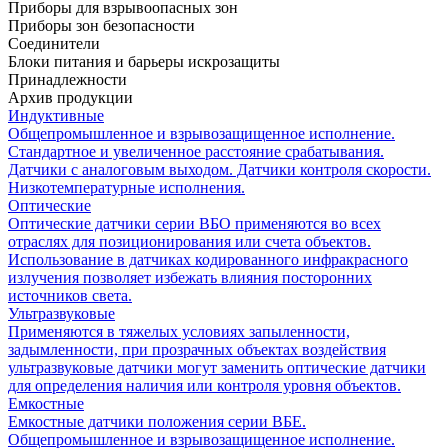
Приборы для взрывоопасных зон
Приборы зон безопасности
Соединители
Блоки питания и барьеры искрозащиты
Принадлежности
Архив продукции
Индуктивные
Общепромышленное и взрывозащищенное исполнение.
Стандартное и увеличенное расстояние срабатывания.
Датчики с аналоговым выходом. Датчики контроля скорости.
Низкотемпературные исполнения.
Оптические
Оптические датчики серии ВБО применяются во всех
отраслях для позиционирования или счета объектов.
Использование в датчиках кодированного инфракрасного
излучения позволяет избежать влияния посторонних
источников света.
Ультразвуковые
Применяются в тяжелых условиях запыленности,
задымленности, при прозрачных объектах воздействия
ультразвуковые датчики могут заменить оптические датчики
для определения наличия или контроля уровня объектов.
Емкостные
Емкостные датчики положения серии ВБЕ.
Общепромышленное и взрывозащищенное исполнение.