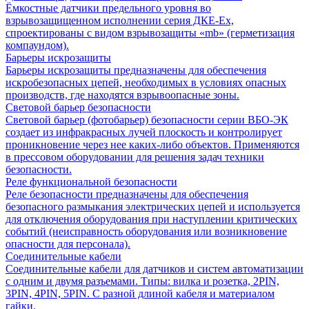
Ёмкостные датчики предельного уровня во
взрывозащищенном исполнении серия ДКЕ-Ех,
спроектированы с видом взрывозащиты «mb» (герметизация
компаундом).
Барьеры искрозащиты
Барьеры искрозащиты предназначены для обеспечения
искробезопасных цепей, необходимых в условиях опасных
производств, где находятся взрывоопасные зоны.
Световой барьер безопасности
Световой барьер (фотобарьер) безопасности серии ВБО-ЭК
создает из инфракрасных лучей плоскость и контролирует
проникновение через нее каких-либо объектов. Применяются
в прессовом оборудовании для решения задач техники
безопасности.
Реле функциональной безопасности
Реле безопасности предназначены для обеспечения
безопасного размыкания электрических цепей и используется
для отключения оборудования при наступлении критических
событий (неисправность оборудования или возникновение
опасности для персонала).
Соединительные кабели
Соединительные кабели для датчиков и систем автоматизации
с одним и двумя разъемами. Типы: вилка и розетка, 2PIN,
3PIN, 4PIN, 5PIN. С разной длиной кабеля и материалом
гайки.