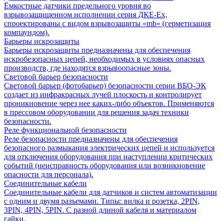
Ёмкостные датчики предельного уровня во
взрывозащищенном исполнении серия ДКЕ-Ех,
спроектированы с видом взрывозащиты «mb» (герметизация
компаундом).
Барьеры искрозащиты
Барьеры искрозащиты предназначены для обеспечения
искробезопасных цепей, необходимых в условиях опасных
производств, где находятся взрывоопасные зоны.
Световой барьер безопасности
Световой барьер (фотобарьер) безопасности серии ВБО-ЭК
создает из инфракрасных лучей плоскость и контролирует
проникновение через нее каких-либо объектов. Применяются
в прессовом оборудовании для решения задач техники
безопасности.
Реле функциональной безопасности
Реле безопасности предназначены для обеспечения
безопасного размыкания электрических цепей и используется
для отключения оборудования при наступлении критических
событий (неисправность оборудования или возникновение
опасности для персонала).
Соединительные кабели
Соединительные кабели для датчиков и систем автоматизации
с одним и двумя разъемами. Типы: вилка и розетка, 2PIN,
3PIN, 4PIN, 5PIN. С разной длиной кабеля и материалом
гайки.