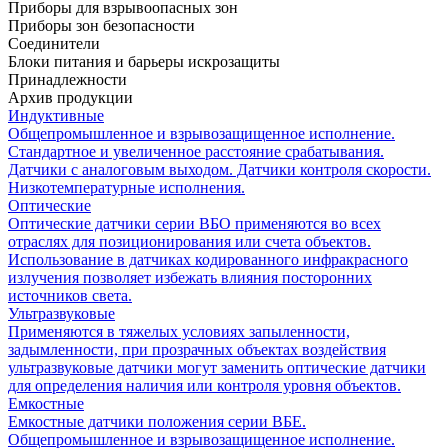
Приборы для взрывоопасных зон
Приборы зон безопасности
Соединители
Блоки питания и барьеры искрозащиты
Принадлежности
Архив продукции
Индуктивные
Общепромышленное и взрывозащищенное исполнение.
Стандартное и увеличенное расстояние срабатывания.
Датчики с аналоговым выходом. Датчики контроля скорости.
Низкотемпературные исполнения.
Оптические
Оптические датчики серии ВБО применяются во всех
отраслях для позиционирования или счета объектов.
Использование в датчиках кодированного инфракрасного
излучения позволяет избежать влияния посторонних
источников света.
Ультразвуковые
Применяются в тяжелых условиях запыленности,
задымленности, при прозрачных объектах воздействия
ультразвуковые датчики могут заменить оптические датчики
для определения наличия или контроля уровня объектов.
Емкостные
Емкостные датчики положения серии ВБЕ.
Общепромышленное и взрывозащищенное исполнение.