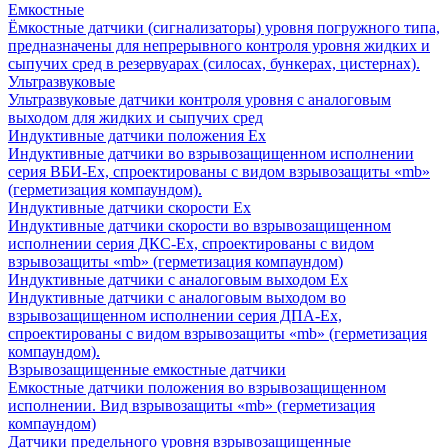
Емкостные
Ёмкостные датчики (сигнализаторы) уровня погружного типа,
предназначены для непрерывного контроля уровня жидких и
сыпучих сред в резервуарах (силосах, бункерах, цистернах).
Ультразвуковые
Ультразвуковые датчики контроля уровня с аналоговым
выходом для жидких и сыпучих сред
Индуктивные датчики положения Ех
Индуктивные датчики во взрывозащищенном исполнении
серия ВБИ-Ех, спроектированы с видом взрывозащиты «mb»
(герметизация компаундом).
Индуктивные датчики скорости Ех
Индуктивные датчики скорости во взрывозащищенном
исполнении серия ДКС-Ех, спроектированы с видом
взрывозащиты «mb» (герметизация компаундом)
Индуктивные датчики с аналоговым выходом Ех
Индуктивные датчики с аналоговым выходом во
взрывозащищенном исполнении серия ДПА-Ех,
спроектированы с видом взрывозащиты «mb» (герметизация
компаундом).
Взрывозащищенные емкостные датчики
Емкостные датчики положения во взрывозащищенном
исполнении. Вид взрывозащиты «mb» (герметизация
компаундом)
Датчики предельного уровня взрывозащищенные