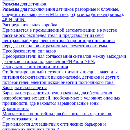
Разъемы для датчиков
Разъемы для подключения датчиков разборные и блочные.
Соединительная резьба М12 гнездо (розетка)/штекер (вилка),
4PIN, 5PIN.
Распределительная коробка
Применяется в промышленной автоматизации в качестве
пассивного распределителя и представляет из себя
центральный узел, через который происходит питание и
передача сигналов от различных элементов системы.
Преобразователи сигналов
Преобразователи для согласования сигналов между выходами
датчиков с типом подключения PNP или NPN.
Импульсные источники питания
Стабилизированный источник питания предназначен для
питания бесконтактных выключателей, датчиков и других
потребителей электрической энергии постоянного тока.
Барьеры искрозащиты
Барьеры искрозащиты предназначены для обеспечения
искробезопасных цепей, необходимых в условиях опасных
производств, где находятся взрывоопасные зоны.
Кронштейны
Монтажные кронштейны для бесконтактных датчиков.
Светоотражатели
Применяются для защитных оптических барьеров и
оптических датчиков типа R.