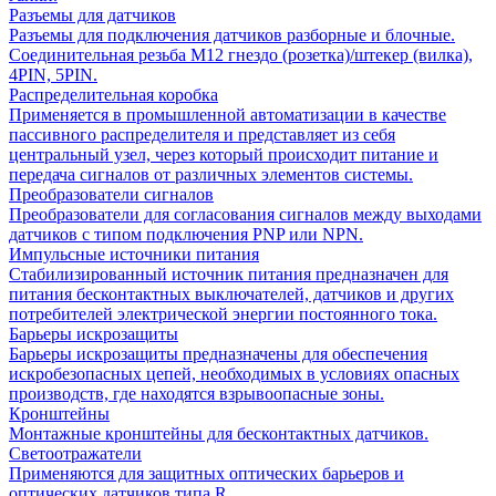
Разъемы для датчиков
Разъемы для подключения датчиков разборные и блочные.
Соединительная резьба М12 гнездо (розетка)/штекер (вилка),
4PIN, 5PIN.
Распределительная коробка
Применяется в промышленной автоматизации в качестве
пассивного распределителя и представляет из себя
центральный узел, через который происходит питание и
передача сигналов от различных элементов системы.
Преобразователи сигналов
Преобразователи для согласования сигналов между выходами
датчиков с типом подключения PNP или NPN.
Импульсные источники питания
Стабилизированный источник питания предназначен для
питания бесконтактных выключателей, датчиков и других
потребителей электрической энергии постоянного тока.
Барьеры искрозащиты
Барьеры искрозащиты предназначены для обеспечения
искробезопасных цепей, необходимых в условиях опасных
производств, где находятся взрывоопасные зоны.
Кронштейны
Монтажные кронштейны для бесконтактных датчиков.
Светоотражатели
Применяются для защитных оптических барьеров и
оптических датчиков типа R.