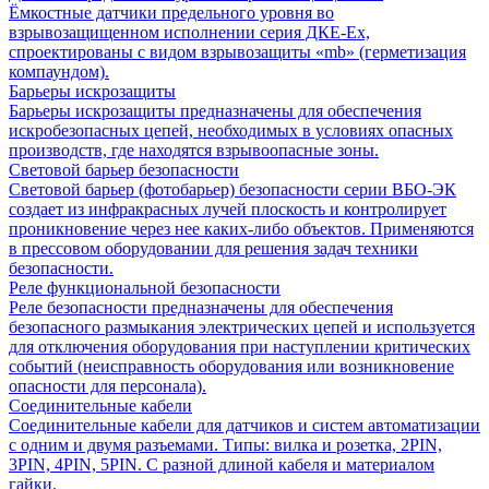
Ёмкостные датчики предельного уровня во
взрывозащищенном исполнении серия ДКЕ-Ех,
спроектированы с видом взрывозащиты «mb» (герметизация
компаундом).
Барьеры искрозащиты
Барьеры искрозащиты предназначены для обеспечения
искробезопасных цепей, необходимых в условиях опасных
производств, где находятся взрывоопасные зоны.
Световой барьер безопасности
Световой барьер (фотобарьер) безопасности серии ВБО-ЭК
создает из инфракрасных лучей плоскость и контролирует
проникновение через нее каких-либо объектов. Применяются
в прессовом оборудовании для решения задач техники
безопасности.
Реле функциональной безопасности
Реле безопасности предназначены для обеспечения
безопасного размыкания электрических цепей и используется
для отключения оборудования при наступлении критических
событий (неисправность оборудования или возникновение
опасности для персонала).
Соединительные кабели
Соединительные кабели для датчиков и систем автоматизации
с одним и двумя разъемами. Типы: вилка и розетка, 2PIN,
3PIN, 4PIN, 5PIN. С разной длиной кабеля и материалом
гайки.