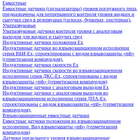
Емкостные
Ёмкостные датчики (сигнализаторы) уровня погружного типа,
предназначены для непрерывного контроля уровня жидких и
сыпучих сред в резервуарах (силосах, бункерах, цистернах).
Ультразвуковые
Ультразвуковые датчики контроля уровня с аналоговым
выходом для жидких и сыпучих сред
Индуктивные датчики положения Ех
Индуктивные датчики во взрывозащищенном исполнении
серия ВБИ-Ех, спроектированы с видом взрывозащиты «mb»
(герметизация компаундом).
Индуктивные датчики скорости Ех
Индуктивные датчики скорости во взрывозащищенном
исполнении серия ДКС-Ех, спроектированы с видом
взрывозащиты «mb» (герметизация компаундом)
Индуктивные датчики с аналоговым выходом Ех
Индуктивные датчики с аналоговым выходом во
взрывозащищенном исполнении серия ДПА-Ех,
спроектированы с видом взрывозащиты «mb» (герметизация
компаундом).
Взрывозащищенные емкостные датчики
Емкостные датчики положения во взрывозащищенном
исполнении. Вид взрывозащиты «mb» (герметизация
компаундом)
Датчики предельного уровня взрывозащищенные