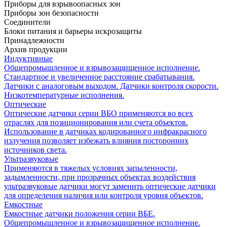
Приборы для взрывоопасных зон
Приборы зон безопасности
Соединители
Блоки питания и барьеры искрозащиты
Принадлежности
Архив продукции
Индуктивные
Общепромышленное и взрывозащищенное исполнение.
Стандартное и увеличенное расстояние срабатывания.
Датчики с аналоговым выходом. Датчики контроля скорости.
Низкотемпературные исполнения.
Оптические
Оптические датчики серии ВБО применяются во всех
отраслях для позиционирования или счета объектов.
Использование в датчиках кодированного инфракрасного
излучения позволяет избежать влияния посторонних
источников света.
Ультразвуковые
Применяются в тяжелых условиях запыленности,
задымленности, при прозрачных объектах воздействия
ультразвуковые датчики могут заменить оптические датчики
для определения наличия или контроля уровня объектов.
Емкостные
Емкостные датчики положения серии ВБЕ.
Общепромышленное и взрывозащищенное исполнение.