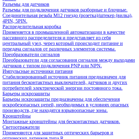
Разъемы для датчиков
Разъемы для подключения датчиков разборные и блочные.
Соединительная резьба М12 гнездо (розетка)/штекер (вилка),
4PIN, 5PIN.
Распределительная коробка
Применяется в промышленной автоматизации в качестве
пассивного распределителя и представляет из себя
центральный узел, через который происходит питание и
передача сигналов от различных элементов системы.
Преобразователи сигналов
Преобразователи для согласования сигналов между выходами
датчиков с типом подключения PNP или NPN.
Импульсные источники питания
Стабилизированный источник питания предназначен для
питания бесконтактных выключателей, датчиков и других
потребителей электрической энергии постоянного тока.
Барьеры искрозащиты
Барьеры искрозащиты предназначены для обеспечения
искробезопасных цепей, необходимых в условиях опасных
производств, где находятся взрывоопасные зоны.
Кронштейны
Монтажные кронштейны для бесконтактных датчиков.
Светоотражатели
Применяются для защитных оптических барьеров и
оптических датчиков типа R.