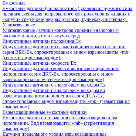
Емкостные
Ёмкостные датчики (сигнализаторы) уровня погружного типа,
предназначены для непрерывного контроля уровня жидких и
сыпучих сред в резервуарах (силосах, бункерах, цистернах).
Ультразвуковые
Ультразвуковые датчики контроля уровня с аналоговым
выходом для жидких и сыпучих сред
Индуктивные датчики положения Ех
Индуктивные датчики во взрывозащищенном исполнении
серия ВБИ-Ех, спроектированы с видом взрывозащиты «mb»
(герметизация компаундом).
Индуктивные датчики скорости Ех
Индуктивные датчики скорости во взрывозащищенном
исполнении серия ДКС-Ех, спроектированы с видом
взрывозащиты «mb» (герметизация компаундом)
Индуктивные датчики с аналоговым выходом Ех
Индуктивные датчики с аналоговым выходом во
взрывозащищенном исполнении серия ДПА-Ех,
спроектированы с видом взрывозащиты «mb» (герметизация
компаундом).
Взрывозащищенные емкостные датчики
Емкостные датчики положения во взрывозащищенном
исполнении. Вид взрывозащиты «mb» (герметизация
компаундом)
Датчики предельного уровня взрывозащищенные