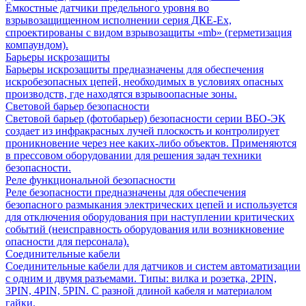
Ёмкостные датчики предельного уровня во
взрывозащищенном исполнении серия ДКЕ-Ех,
спроектированы с видом взрывозащиты «mb» (герметизация
компаундом).
Барьеры искрозащиты
Барьеры искрозащиты предназначены для обеспечения
искробезопасных цепей, необходимых в условиях опасных
производств, где находятся взрывоопасные зоны.
Световой барьер безопасности
Световой барьер (фотобарьер) безопасности серии ВБО-ЭК
создает из инфракрасных лучей плоскость и контролирует
проникновение через нее каких-либо объектов. Применяются
в прессовом оборудовании для решения задач техники
безопасности.
Реле функциональной безопасности
Реле безопасности предназначены для обеспечения
безопасного размыкания электрических цепей и используется
для отключения оборудования при наступлении критических
событий (неисправность оборудования или возникновение
опасности для персонала).
Соединительные кабели
Соединительные кабели для датчиков и систем автоматизации
с одним и двумя разъемами. Типы: вилка и розетка, 2PIN,
3PIN, 4PIN, 5PIN. С разной длиной кабеля и материалом
гайки.