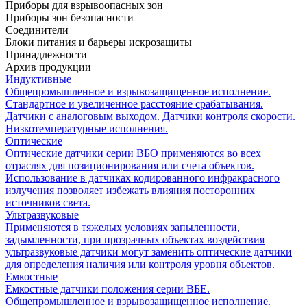
Приборы для взрывоопасных зон
Приборы зон безопасности
Соединители
Блоки питания и барьеры искрозащиты
Принадлежности
Архив продукции
Индуктивные
Общепромышленное и взрывозащищенное исполнение.
Стандартное и увеличенное расстояние срабатывания.
Датчики с аналоговым выходом. Датчики контроля скорости.
Низкотемпературные исполнения.
Оптические
Оптические датчики серии ВБО применяются во всех
отраслях для позиционирования или счета объектов.
Использование в датчиках кодированного инфракрасного
излучения позволяет избежать влияния посторонних
источников света.
Ультразвуковые
Применяются в тяжелых условиях запыленности,
задымленности, при прозрачных объектах воздействия
ультразвуковые датчики могут заменить оптические датчики
для определения наличия или контроля уровня объектов.
Емкостные
Емкостные датчики положения серии ВБЕ.
Общепромышленное и взрывозащищенное исполнение.