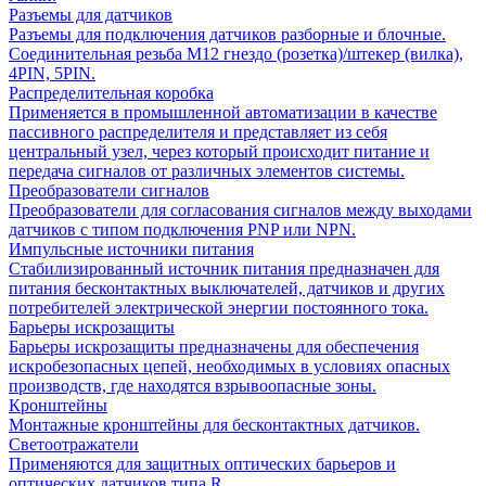
Разъемы для датчиков
Разъемы для подключения датчиков разборные и блочные.
Соединительная резьба М12 гнездо (розетка)/штекер (вилка),
4PIN, 5PIN.
Распределительная коробка
Применяется в промышленной автоматизации в качестве
пассивного распределителя и представляет из себя
центральный узел, через который происходит питание и
передача сигналов от различных элементов системы.
Преобразователи сигналов
Преобразователи для согласования сигналов между выходами
датчиков с типом подключения PNP или NPN.
Импульсные источники питания
Стабилизированный источник питания предназначен для
питания бесконтактных выключателей, датчиков и других
потребителей электрической энергии постоянного тока.
Барьеры искрозащиты
Барьеры искрозащиты предназначены для обеспечения
искробезопасных цепей, необходимых в условиях опасных
производств, где находятся взрывоопасные зоны.
Кронштейны
Монтажные кронштейны для бесконтактных датчиков.
Светоотражатели
Применяются для защитных оптических барьеров и
оптических датчиков типа R.