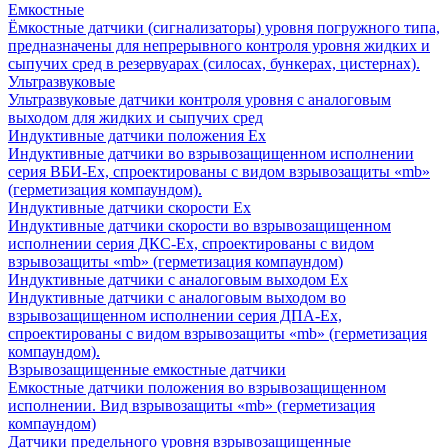
Емкостные
Ёмкостные датчики (сигнализаторы) уровня погружного типа,
предназначены для непрерывного контроля уровня жидких и
сыпучих сред в резервуарах (силосах, бункерах, цистернах).
Ультразвуковые
Ультразвуковые датчики контроля уровня с аналоговым
выходом для жидких и сыпучих сред
Индуктивные датчики положения Ех
Индуктивные датчики во взрывозащищенном исполнении
серия ВБИ-Ех, спроектированы с видом взрывозащиты «mb»
(герметизация компаундом).
Индуктивные датчики скорости Ех
Индуктивные датчики скорости во взрывозащищенном
исполнении серия ДКС-Ех, спроектированы с видом
взрывозащиты «mb» (герметизация компаундом)
Индуктивные датчики с аналоговым выходом Ех
Индуктивные датчики с аналоговым выходом во
взрывозащищенном исполнении серия ДПА-Ех,
спроектированы с видом взрывозащиты «mb» (герметизация
компаундом).
Взрывозащищенные емкостные датчики
Емкостные датчики положения во взрывозащищенном
исполнении. Вид взрывозащиты «mb» (герметизация
компаундом)
Датчики предельного уровня взрывозащищенные