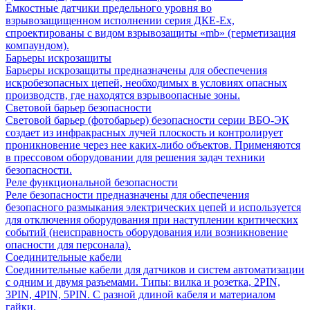
Ёмкостные датчики предельного уровня во
взрывозащищенном исполнении серия ДКЕ-Ех,
спроектированы с видом взрывозащиты «mb» (герметизация
компаундом).
Барьеры искрозащиты
Барьеры искрозащиты предназначены для обеспечения
искробезопасных цепей, необходимых в условиях опасных
производств, где находятся взрывоопасные зоны.
Световой барьер безопасности
Световой барьер (фотобарьер) безопасности серии ВБО-ЭК
создает из инфракрасных лучей плоскость и контролирует
проникновение через нее каких-либо объектов. Применяются
в прессовом оборудовании для решения задач техники
безопасности.
Реле функциональной безопасности
Реле безопасности предназначены для обеспечения
безопасного размыкания электрических цепей и используется
для отключения оборудования при наступлении критических
событий (неисправность оборудования или возникновение
опасности для персонала).
Соединительные кабели
Соединительные кабели для датчиков и систем автоматизации
с одним и двумя разъемами. Типы: вилка и розетка, 2PIN,
3PIN, 4PIN, 5PIN. С разной длиной кабеля и материалом
гайки.