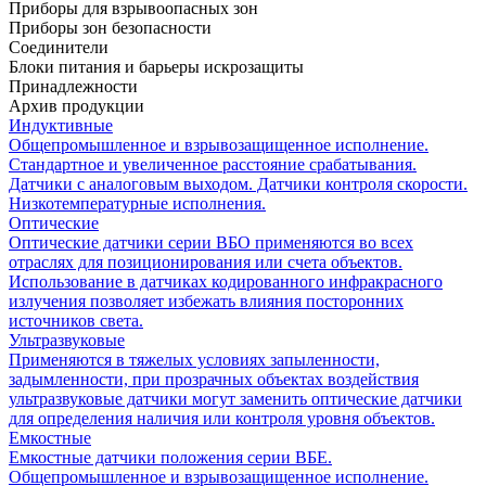
Приборы для взрывоопасных зон
Приборы зон безопасности
Соединители
Блоки питания и барьеры искрозащиты
Принадлежности
Архив продукции
Индуктивные
Общепромышленное и взрывозащищенное исполнение.
Стандартное и увеличенное расстояние срабатывания.
Датчики с аналоговым выходом. Датчики контроля скорости.
Низкотемпературные исполнения.
Оптические
Оптические датчики серии ВБО применяются во всех
отраслях для позиционирования или счета объектов.
Использование в датчиках кодированного инфракрасного
излучения позволяет избежать влияния посторонних
источников света.
Ультразвуковые
Применяются в тяжелых условиях запыленности,
задымленности, при прозрачных объектах воздействия
ультразвуковые датчики могут заменить оптические датчики
для определения наличия или контроля уровня объектов.
Емкостные
Емкостные датчики положения серии ВБЕ.
Общепромышленное и взрывозащищенное исполнение.