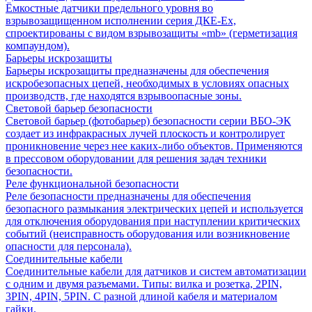
Ёмкостные датчики предельного уровня во
взрывозащищенном исполнении серия ДКЕ-Ех,
спроектированы с видом взрывозащиты «mb» (герметизация
компаундом).
Барьеры искрозащиты
Барьеры искрозащиты предназначены для обеспечения
искробезопасных цепей, необходимых в условиях опасных
производств, где находятся взрывоопасные зоны.
Световой барьер безопасности
Световой барьер (фотобарьер) безопасности серии ВБО-ЭК
создает из инфракрасных лучей плоскость и контролирует
проникновение через нее каких-либо объектов. Применяются
в прессовом оборудовании для решения задач техники
безопасности.
Реле функциональной безопасности
Реле безопасности предназначены для обеспечения
безопасного размыкания электрических цепей и используется
для отключения оборудования при наступлении критических
событий (неисправность оборудования или возникновение
опасности для персонала).
Соединительные кабели
Соединительные кабели для датчиков и систем автоматизации
с одним и двумя разъемами. Типы: вилка и розетка, 2PIN,
3PIN, 4PIN, 5PIN. С разной длиной кабеля и материалом
гайки.