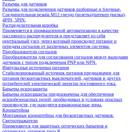
Разъемы для датчиков
Разъемы для подключения датчиков разборные и блочные.
Соединительная резьба М12 гнездо (розетка)/штекер (вилка),
4PIN, 5PIN.
Распределительная коробка
Применяется в промышленной автоматизации в качестве
пассивного распределителя и представляет из себя
центральный узел, через который происходит питание и
передача сигналов от различных элементов системы.
Преобразователи сигналов
Преобразователи для согласования сигналов между выходами
датчиков с типом подключения PNP или NPN.
Импульсные источники питания
Стабилизированный источник питания предназначен для
питания бесконтактных выключателей, датчиков и других
потребителей электрической энергии постоянного тока.
Барьеры искрозащиты
Барьеры искрозащиты предназначены для обеспечения
искробезопасных цепей, необходимых в условиях опасных
производств, где находятся взрывоопасные зоны.
Кронштейны
Монтажные кронштейны для бесконтактных датчиков.
Светоотражатели
Применяются для защитных оптических барьеров и
оптических датчиков типа R.