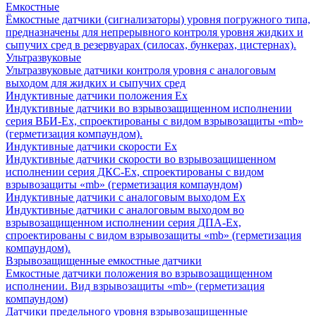
Емкостные
Ёмкостные датчики (сигнализаторы) уровня погружного типа,
предназначены для непрерывного контроля уровня жидких и
сыпучих сред в резервуарах (силосах, бункерах, цистернах).
Ультразвуковые
Ультразвуковые датчики контроля уровня с аналоговым
выходом для жидких и сыпучих сред
Индуктивные датчики положения Ех
Индуктивные датчики во взрывозащищенном исполнении
серия ВБИ-Ех, спроектированы с видом взрывозащиты «mb»
(герметизация компаундом).
Индуктивные датчики скорости Ех
Индуктивные датчики скорости во взрывозащищенном
исполнении серия ДКС-Ех, спроектированы с видом
взрывозащиты «mb» (герметизация компаундом)
Индуктивные датчики с аналоговым выходом Ех
Индуктивные датчики с аналоговым выходом во
взрывозащищенном исполнении серия ДПА-Ех,
спроектированы с видом взрывозащиты «mb» (герметизация
компаундом).
Взрывозащищенные емкостные датчики
Емкостные датчики положения во взрывозащищенном
исполнении. Вид взрывозащиты «mb» (герметизация
компаундом)
Датчики предельного уровня взрывозащищенные