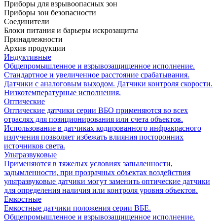
Приборы для взрывоопасных зон
Приборы зон безопасности
Соединители
Блоки питания и барьеры искрозащиты
Принадлежности
Архив продукции
Индуктивные
Общепромышленное и взрывозащищенное исполнение.
Стандартное и увеличенное расстояние срабатывания.
Датчики с аналоговым выходом. Датчики контроля скорости.
Низкотемпературные исполнения.
Оптические
Оптические датчики серии ВБО применяются во всех
отраслях для позиционирования или счета объектов.
Использование в датчиках кодированного инфракрасного
излучения позволяет избежать влияния посторонних
источников света.
Ультразвуковые
Применяются в тяжелых условиях запыленности,
задымленности, при прозрачных объектах воздействия
ультразвуковые датчики могут заменить оптические датчики
для определения наличия или контроля уровня объектов.
Емкостные
Емкостные датчики положения серии ВБЕ.
Общепромышленное и взрывозащищенное исполнение.