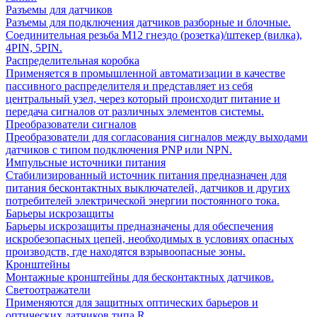
Разъемы для датчиков
Разъемы для подключения датчиков разборные и блочные.
Соединительная резьба М12 гнездо (розетка)/штекер (вилка),
4PIN, 5PIN.
Распределительная коробка
Применяется в промышленной автоматизации в качестве
пассивного распределителя и представляет из себя
центральный узел, через который происходит питание и
передача сигналов от различных элементов системы.
Преобразователи сигналов
Преобразователи для согласования сигналов между выходами
датчиков с типом подключения PNP или NPN.
Импульсные источники питания
Стабилизированный источник питания предназначен для
питания бесконтактных выключателей, датчиков и других
потребителей электрической энергии постоянного тока.
Барьеры искрозащиты
Барьеры искрозащиты предназначены для обеспечения
искробезопасных цепей, необходимых в условиях опасных
производств, где находятся взрывоопасные зоны.
Кронштейны
Монтажные кронштейны для бесконтактных датчиков.
Светоотражатели
Применяются для защитных оптических барьеров и
оптических датчиков типа R.