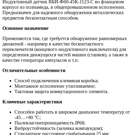
Индуктивный датчик ВБИ-Ф60-45К-1123-С во фланцевом
корпусе из полиамида, в общепромышленном исполнении.
Предназначен для надежного обнаружения металлических
предметов бесконтактным способом.
Основное назначение
Применяются там, где требуется обнаружение равномерных
движений - например в качестве бесконтактного
переключателя (концевого индуктивного выключателя) для
определения движущихся частей машин (станков), а также в
качестве генератора импульсов и т.п.
Отличительные особенности
Способ подключения клеммная коробка;
Монтажное исполнение утапливаемое;
Тактовая защита коммутационного элемента.
Ключевые характеристики
Способен работать в широком диапазоне температур от
-45…+80 °С;
Пылевлагонепроницаемость IP68;
Виброустойчивость (заливка компаундом);
Стандартное расстояние срабатывания 25 мм;