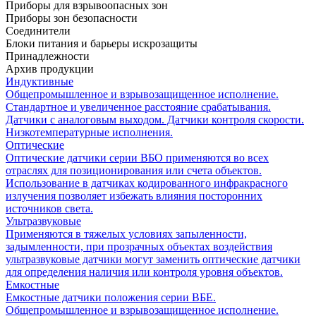
Приборы для взрывоопасных зон
Приборы зон безопасности
Соединители
Блоки питания и барьеры искрозащиты
Принадлежности
Архив продукции
Индуктивные
Общепромышленное и взрывозащищенное исполнение.
Стандартное и увеличенное расстояние срабатывания.
Датчики с аналоговым выходом. Датчики контроля скорости.
Низкотемпературные исполнения.
Оптические
Оптические датчики серии ВБО применяются во всех
отраслях для позиционирования или счета объектов.
Использование в датчиках кодированного инфракрасного
излучения позволяет избежать влияния посторонних
источников света.
Ультразвуковые
Применяются в тяжелых условиях запыленности,
задымленности, при прозрачных объектах воздействия
ультразвуковые датчики могут заменить оптические датчики
для определения наличия или контроля уровня объектов.
Емкостные
Емкостные датчики положения серии ВБЕ.
Общепромышленное и взрывозащищенное исполнение.