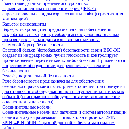
Ёмкостные датчики предельного уровня во
взрывозащищенном исполнении серия ДКЕ-Ех,
спроектированы с видом взрывозащиты «mb» (герметизация
компаундом).
Барьеры искрозащиты
Барьеры искрозащиты предназначены для обеспечения
искробезопасных цепей, необходимых в условиях опасных
производств, где находятся взрывоопасные зоны.
Световой барьер безопасности
Световой барьер (фотобарьер) безопасности серии ВБО-ЭК
создает из инфракрасных лучей плоскость и контролирует
проникновение через нее каких-либо объектов. Применяются
в прессовом оборудовании для решения задач техники
безопасности.
Реле функциональной безопасности
Реле безопасности предназначены для обеспечения
безопасного размыкания электрических цепей и используется
для отключения оборудования при наступлении критических
событий (неисправность оборудования или возникновение
опасности для персонала).
Соединительные кабели
Соединительные кабели для датчиков и систем автоматизации
с одним и двумя разъемами. Типы: вилка и розетка, 2PIN,
3PIN, 4PIN, 5PIN. С разной длиной кабеля и материалом
гайки.