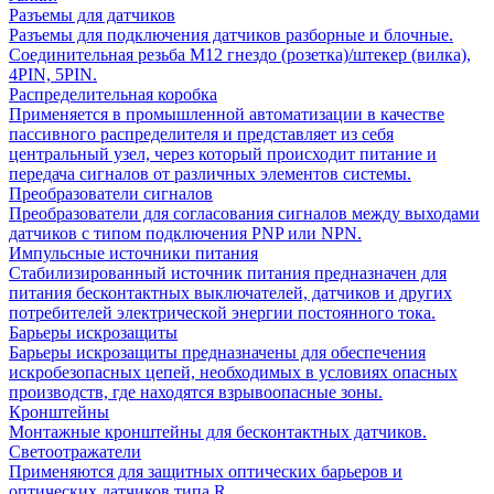
Разъемы для датчиков
Разъемы для подключения датчиков разборные и блочные.
Соединительная резьба М12 гнездо (розетка)/штекер (вилка),
4PIN, 5PIN.
Распределительная коробка
Применяется в промышленной автоматизации в качестве
пассивного распределителя и представляет из себя
центральный узел, через который происходит питание и
передача сигналов от различных элементов системы.
Преобразователи сигналов
Преобразователи для согласования сигналов между выходами
датчиков с типом подключения PNP или NPN.
Импульсные источники питания
Стабилизированный источник питания предназначен для
питания бесконтактных выключателей, датчиков и других
потребителей электрической энергии постоянного тока.
Барьеры искрозащиты
Барьеры искрозащиты предназначены для обеспечения
искробезопасных цепей, необходимых в условиях опасных
производств, где находятся взрывоопасные зоны.
Кронштейны
Монтажные кронштейны для бесконтактных датчиков.
Светоотражатели
Применяются для защитных оптических барьеров и
оптических датчиков типа R.