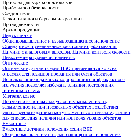
Приборы для взрывоопасных зон
Приборы зон безопасности
Соединители
Блоки питания и барьеры искрозащиты
Принадлежности
Архив продукции
Индуктивные
Общепромышленное и взрывозащищенное исполнение.
Стандартное и увеличенное расстояние срабатывания.
Датчики с аналоговым выходом. Датчики контроля скорости.
Низкотемпературные исполнения.
Оптические
Оптические датчики серии ВБО применяются во всех
отраслях для позиционирования или счета объектов.
Использование в датчиках кодированного инфракрасного
излучения позволяет избежать влияния посторонних
источников света.
Ультразвуковые
Применяются в тяжелых условиях запыленности,
задымленности, при прозрачных объектах воздействия
ультразвуковые датчики могут заменить оптические датчики
для определения наличия или контроля уровня объектов.
Емкостные
Емкостные датчики положения серии ВБЕ.
Общепромышленное и взрывозащищенное исполнение.