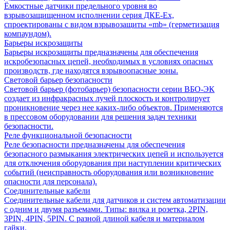
Ёмкостные датчики предельного уровня во
взрывозащищенном исполнении серия ДКЕ-Ех,
спроектированы с видом взрывозащиты «mb» (герметизация
компаундом).
Барьеры искрозащиты
Барьеры искрозащиты предназначены для обеспечения
искробезопасных цепей, необходимых в условиях опасных
производств, где находятся взрывоопасные зоны.
Световой барьер безопасности
Световой барьер (фотобарьер) безопасности серии ВБО-ЭК
создает из инфракрасных лучей плоскость и контролирует
проникновение через нее каких-либо объектов. Применяются
в прессовом оборудовании для решения задач техники
безопасности.
Реле функциональной безопасности
Реле безопасности предназначены для обеспечения
безопасного размыкания электрических цепей и используется
для отключения оборудования при наступлении критических
событий (неисправность оборудования или возникновение
опасности для персонала).
Соединительные кабели
Соединительные кабели для датчиков и систем автоматизации
с одним и двумя разъемами. Типы: вилка и розетка, 2PIN,
3PIN, 4PIN, 5PIN. С разной длиной кабеля и материалом
гайки.