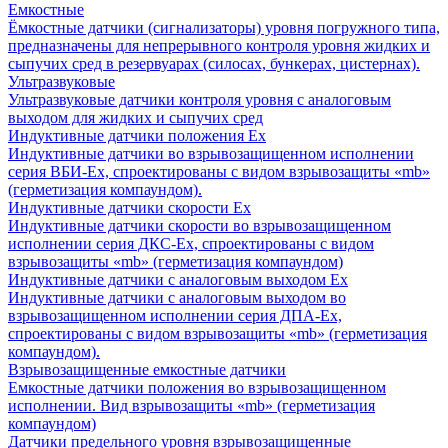
Емкостные
Ёмкостные датчики (сигнализаторы) уровня погружного типа,
предназначены для непрерывного контроля уровня жидких и
сыпучих сред в резервуарах (силосах, бункерах, цистернах).
Ультразвуковые
Ультразвуковые датчики контроля уровня с аналоговым
выходом для жидких и сыпучих сред
Индуктивные датчики положения Ех
Индуктивные датчики во взрывозащищенном исполнении
серия ВБИ-Ех, спроектированы с видом взрывозащиты «mb»
(герметизация компаундом).
Индуктивные датчики скорости Ех
Индуктивные датчики скорости во взрывозащищенном
исполнении серия ДКС-Ех, спроектированы с видом
взрывозащиты «mb» (герметизация компаундом)
Индуктивные датчики с аналоговым выходом Ех
Индуктивные датчики с аналоговым выходом во
взрывозащищенном исполнении серия ДПА-Ех,
спроектированы с видом взрывозащиты «mb» (герметизация
компаундом).
Взрывозащищенные емкостные датчики
Емкостные датчики положения во взрывозащищенном
исполнении. Вид взрывозащиты «mb» (герметизация
компаундом)
Датчики предельного уровня взрывозащищенные