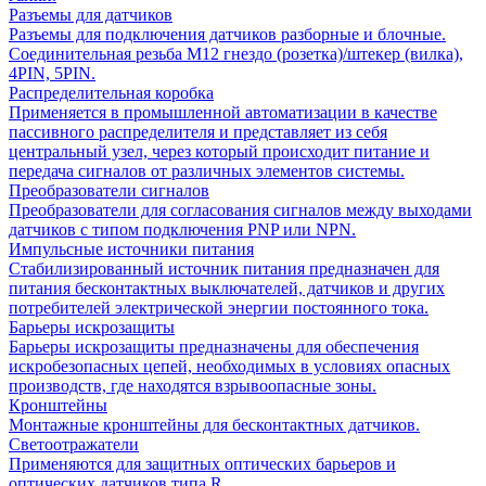
Разъемы для датчиков
Разъемы для подключения датчиков разборные и блочные.
Соединительная резьба М12 гнездо (розетка)/штекер (вилка),
4PIN, 5PIN.
Распределительная коробка
Применяется в промышленной автоматизации в качестве
пассивного распределителя и представляет из себя
центральный узел, через который происходит питание и
передача сигналов от различных элементов системы.
Преобразователи сигналов
Преобразователи для согласования сигналов между выходами
датчиков с типом подключения PNP или NPN.
Импульсные источники питания
Стабилизированный источник питания предназначен для
питания бесконтактных выключателей, датчиков и других
потребителей электрической энергии постоянного тока.
Барьеры искрозащиты
Барьеры искрозащиты предназначены для обеспечения
искробезопасных цепей, необходимых в условиях опасных
производств, где находятся взрывоопасные зоны.
Кронштейны
Монтажные кронштейны для бесконтактных датчиков.
Светоотражатели
Применяются для защитных оптических барьеров и
оптических датчиков типа R.