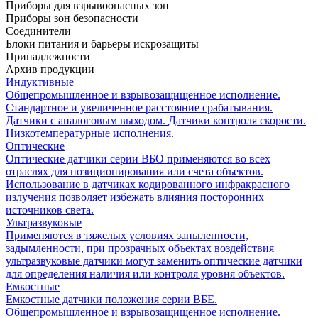
Приборы для взрывоопасных зон
Приборы зон безопасности
Соединители
Блоки питания и барьеры искрозащиты
Принадлежности
Архив продукции
Индуктивные
Общепромышленное и взрывозащищенное исполнение.
Стандартное и увеличенное расстояние срабатывания.
Датчики с аналоговым выходом. Датчики контроля скорости.
Низкотемпературные исполнения.
Оптические
Оптические датчики серии ВБО применяются во всех
отраслях для позиционирования или счета объектов.
Использование в датчиках кодированного инфракрасного
излучения позволяет избежать влияния посторонних
источников света.
Ультразвуковые
Применяются в тяжелых условиях запыленности,
задымленности, при прозрачных объектах воздействия
ультразвуковые датчики могут заменить оптические датчики
для определения наличия или контроля уровня объектов.
Емкостные
Емкостные датчики положения серии ВБЕ.
Общепромышленное и взрывозащищенное исполнение.