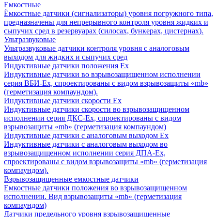
Емкостные
Ёмкостные датчики (сигнализаторы) уровня погружного типа,
предназначены для непрерывного контроля уровня жидких и
сыпучих сред в резервуарах (силосах, бункерах, цистернах).
Ультразвуковые
Ультразвуковые датчики контроля уровня с аналоговым
выходом для жидких и сыпучих сред
Индуктивные датчики положения Ех
Индуктивные датчики во взрывозащищенном исполнении
серия ВБИ-Ех, спроектированы с видом взрывозащиты «mb»
(герметизация компаундом).
Индуктивные датчики скорости Ех
Индуктивные датчики скорости во взрывозащищенном
исполнении серия ДКС-Ех, спроектированы с видом
взрывозащиты «mb» (герметизация компаундом)
Индуктивные датчики с аналоговым выходом Ех
Индуктивные датчики с аналоговым выходом во
взрывозащищенном исполнении серия ДПА-Ех,
спроектированы с видом взрывозащиты «mb» (герметизация
компаундом).
Взрывозащищенные емкостные датчики
Емкостные датчики положения во взрывозащищенном
исполнении. Вид взрывозащиты «mb» (герметизация
компаундом)
Датчики предельного уровня взрывозащищенные