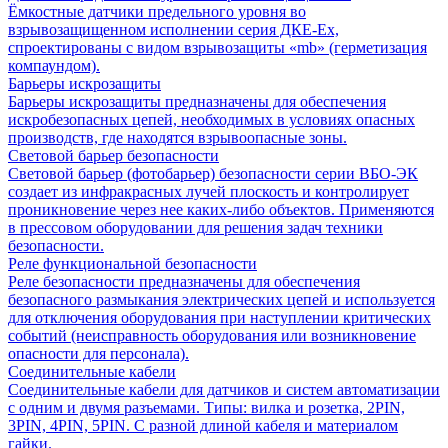
Ёмкостные датчики предельного уровня во
взрывозащищенном исполнении серия ДКЕ-Ех,
спроектированы с видом взрывозащиты «mb» (герметизация
компаундом).
Барьеры искрозащиты
Барьеры искрозащиты предназначены для обеспечения
искробезопасных цепей, необходимых в условиях опасных
производств, где находятся взрывоопасные зоны.
Световой барьер безопасности
Световой барьер (фотобарьер) безопасности серии ВБО-ЭК
создает из инфракрасных лучей плоскость и контролирует
проникновение через нее каких-либо объектов. Применяются
в прессовом оборудовании для решения задач техники
безопасности.
Реле функциональной безопасности
Реле безопасности предназначены для обеспечения
безопасного размыкания электрических цепей и используется
для отключения оборудования при наступлении критических
событий (неисправность оборудования или возникновение
опасности для персонала).
Соединительные кабели
Соединительные кабели для датчиков и систем автоматизации
с одним и двумя разъемами. Типы: вилка и розетка, 2PIN,
3PIN, 4PIN, 5PIN. С разной длиной кабеля и материалом
гайки.