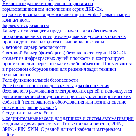
Ёмкостные датчики предельного уровня во
взрывозащищенном исполнении серия ДКЕ-Ех,
спроектированы с видом взрывозащиты «mb» (герметизация
компаундом).
Барьеры искрозащиты
Барьеры искрозащиты предназначены для обеспечения
искробезопасных цепей, необходимых в условиях опасных
производств, где находятся взрывоопасные зоны.
Световой барьер безопасности
Световой барьер (фотобарьер) безопасности серии ВБО-ЭК
создает из инфракрасных лучей плоскость и контролирует
проникновение через нее каких-либо объектов. Применяются
в прессовом оборудовании для решения задач техники
безопасности.
Реле функциональной безопасности
Реле безопасности предназначены для обеспечения
безопасного размыкания электрических цепей и используется
для отключения оборудования при наступлении критических
событий (неисправность оборудования или возникновение
опасности для персонала).
Соединительные кабели
Соединительные кабели для датчиков и систем автоматизации
с одним и двумя разъемами. Типы: вилка и розетка, 2PIN,
3PIN, 4PIN, 5PIN. С разной длиной кабеля и материалом
гайки.