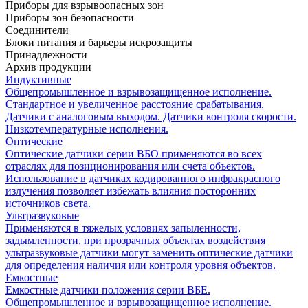
Приборы для взрывоопасных зон
Приборы зон безопасности
Соединители
Блоки питания и барьеры искрозащиты
Принадлежности
Архив продукции
Индуктивные
Общепромышленное и взрывозащищенное исполнение.
Стандартное и увеличенное расстояние срабатывания.
Датчики с аналоговым выходом. Датчики контроля скорости.
Низкотемпературные исполнения.
Оптические
Оптические датчики серии ВБО применяются во всех
отраслях для позиционирования или счета объектов.
Использование в датчиках кодированного инфракрасного
излучения позволяет избежать влияния посторонних
источников света.
Ультразвуковые
Применяются в тяжелых условиях запыленности,
задымленности, при прозрачных объектах воздействия
ультразвуковые датчики могут заменить оптические датчики
для определения наличия или контроля уровня объектов.
Емкостные
Емкостные датчики положения серии ВБЕ.
Общепромышленное и взрывозащищенное исполнение.