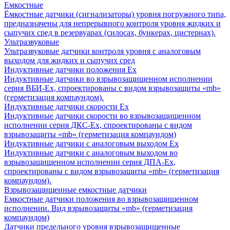
Емкостные
Ёмкостные датчики (сигнализаторы) уровня погружного типа,
предназначены для непрерывного контроля уровня жидких и
сыпучих сред в резервуарах (силосах, бункерах, цистернах).
Ультразвуковые
Ультразвуковые датчики контроля уровня с аналоговым
выходом для жидких и сыпучих сред
Индуктивные датчики положения Ех
Индуктивные датчики во взрывозащищенном исполнении
серия ВБИ-Ех, спроектированы с видом взрывозащиты «mb»
(герметизация компаундом).
Индуктивные датчики скорости Ех
Индуктивные датчики скорости во взрывозащищенном
исполнении серия ДКС-Ех, спроектированы с видом
взрывозащиты «mb» (герметизация компаундом)
Индуктивные датчики с аналоговым выходом Ех
Индуктивные датчики с аналоговым выходом во
взрывозащищенном исполнении серия ДПА-Ех,
спроектированы с видом взрывозащиты «mb» (герметизация
компаундом).
Взрывозащищенные емкостные датчики
Емкостные датчики положения во взрывозащищенном
исполнении. Вид взрывозащиты «mb» (герметизация
компаундом)
Датчики предельного уровня взрывозащищенные