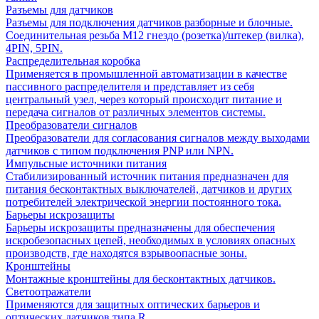
Разъемы для датчиков
Разъемы для подключения датчиков разборные и блочные.
Соединительная резьба М12 гнездо (розетка)/штекер (вилка),
4PIN, 5PIN.
Распределительная коробка
Применяется в промышленной автоматизации в качестве
пассивного распределителя и представляет из себя
центральный узел, через который происходит питание и
передача сигналов от различных элементов системы.
Преобразователи сигналов
Преобразователи для согласования сигналов между выходами
датчиков с типом подключения PNP или NPN.
Импульсные источники питания
Стабилизированный источник питания предназначен для
питания бесконтактных выключателей, датчиков и других
потребителей электрической энергии постоянного тока.
Барьеры искрозащиты
Барьеры искрозащиты предназначены для обеспечения
искробезопасных цепей, необходимых в условиях опасных
производств, где находятся взрывоопасные зоны.
Кронштейны
Монтажные кронштейны для бесконтактных датчиков.
Светоотражатели
Применяются для защитных оптических барьеров и
оптических датчиков типа R.