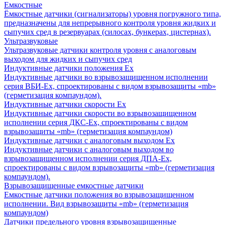
Емкостные
Ёмкостные датчики (сигнализаторы) уровня погружного типа,
предназначены для непрерывного контроля уровня жидких и
сыпучих сред в резервуарах (силосах, бункерах, цистернах).
Ультразвуковые
Ультразвуковые датчики контроля уровня с аналоговым
выходом для жидких и сыпучих сред
Индуктивные датчики положения Ех
Индуктивные датчики во взрывозащищенном исполнении
серия ВБИ-Ех, спроектированы с видом взрывозащиты «mb»
(герметизация компаундом).
Индуктивные датчики скорости Ех
Индуктивные датчики скорости во взрывозащищенном
исполнении серия ДКС-Ех, спроектированы с видом
взрывозащиты «mb» (герметизация компаундом)
Индуктивные датчики с аналоговым выходом Ех
Индуктивные датчики с аналоговым выходом во
взрывозащищенном исполнении серия ДПА-Ех,
спроектированы с видом взрывозащиты «mb» (герметизация
компаундом).
Взрывозащищенные емкостные датчики
Емкостные датчики положения во взрывозащищенном
исполнении. Вид взрывозащиты «mb» (герметизация
компаундом)
Датчики предельного уровня взрывозащищенные