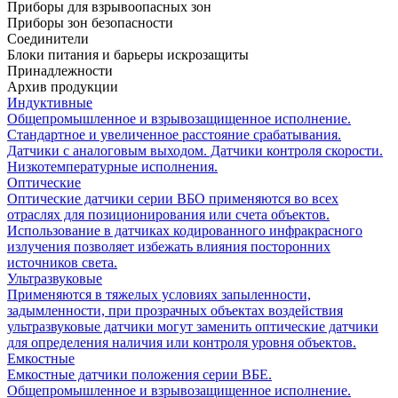
Приборы для взрывоопасных зон
Приборы зон безопасности
Соединители
Блоки питания и барьеры искрозащиты
Принадлежности
Архив продукции
Индуктивные
Общепромышленное и взрывозащищенное исполнение.
Стандартное и увеличенное расстояние срабатывания.
Датчики с аналоговым выходом. Датчики контроля скорости.
Низкотемпературные исполнения.
Оптические
Оптические датчики серии ВБО применяются во всех
отраслях для позиционирования или счета объектов.
Использование в датчиках кодированного инфракрасного
излучения позволяет избежать влияния посторонних
источников света.
Ультразвуковые
Применяются в тяжелых условиях запыленности,
задымленности, при прозрачных объектах воздействия
ультразвуковые датчики могут заменить оптические датчики
для определения наличия или контроля уровня объектов.
Емкостные
Емкостные датчики положения серии ВБЕ.
Общепромышленное и взрывозащищенное исполнение.