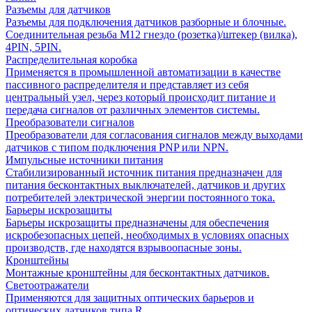
Разъемы для датчиков
Разъемы для подключения датчиков разборные и блочные.
Соединительная резьба М12 гнездо (розетка)/штекер (вилка),
4PIN, 5PIN.
Распределительная коробка
Применяется в промышленной автоматизации в качестве
пассивного распределителя и представляет из себя
центральный узел, через который происходит питание и
передача сигналов от различных элементов системы.
Преобразователи сигналов
Преобразователи для согласования сигналов между выходами
датчиков с типом подключения PNP или NPN.
Импульсные источники питания
Стабилизированный источник питания предназначен для
питания бесконтактных выключателей, датчиков и других
потребителей электрической энергии постоянного тока.
Барьеры искрозащиты
Барьеры искрозащиты предназначены для обеспечения
искробезопасных цепей, необходимых в условиях опасных
производств, где находятся взрывоопасные зоны.
Кронштейны
Монтажные кронштейны для бесконтактных датчиков.
Светоотражатели
Применяются для защитных оптических барьеров и
оптических датчиков типа R.