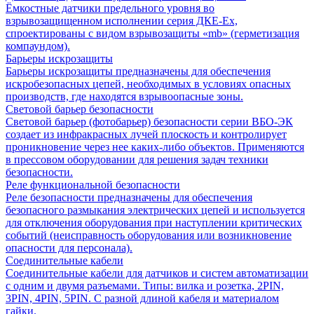
Ёмкостные датчики предельного уровня во
взрывозащищенном исполнении серия ДКЕ-Ех,
спроектированы с видом взрывозащиты «mb» (герметизация
компаундом).
Барьеры искрозащиты
Барьеры искрозащиты предназначены для обеспечения
искробезопасных цепей, необходимых в условиях опасных
производств, где находятся взрывоопасные зоны.
Световой барьер безопасности
Световой барьер (фотобарьер) безопасности серии ВБО-ЭК
создает из инфракрасных лучей плоскость и контролирует
проникновение через нее каких-либо объектов. Применяются
в прессовом оборудовании для решения задач техники
безопасности.
Реле функциональной безопасности
Реле безопасности предназначены для обеспечения
безопасного размыкания электрических цепей и используется
для отключения оборудования при наступлении критических
событий (неисправность оборудования или возникновение
опасности для персонала).
Соединительные кабели
Соединительные кабели для датчиков и систем автоматизации
с одним и двумя разъемами. Типы: вилка и розетка, 2PIN,
3PIN, 4PIN, 5PIN. С разной длиной кабеля и материалом
гайки.