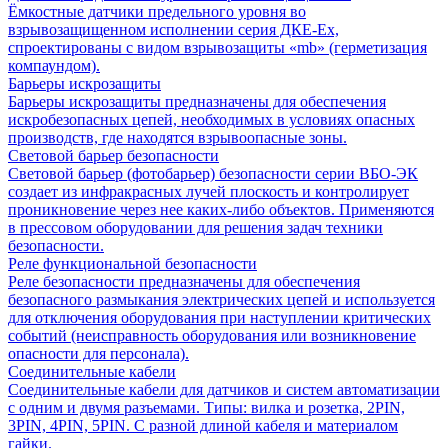
Ёмкостные датчики предельного уровня во
взрывозащищенном исполнении серия ДКЕ-Ех,
спроектированы с видом взрывозащиты «mb» (герметизация
компаундом).
Барьеры искрозащиты
Барьеры искрозащиты предназначены для обеспечения
искробезопасных цепей, необходимых в условиях опасных
производств, где находятся взрывоопасные зоны.
Световой барьер безопасности
Световой барьер (фотобарьер) безопасности серии ВБО-ЭК
создает из инфракрасных лучей плоскость и контролирует
проникновение через нее каких-либо объектов. Применяются
в прессовом оборудовании для решения задач техники
безопасности.
Реле функциональной безопасности
Реле безопасности предназначены для обеспечения
безопасного размыкания электрических цепей и используется
для отключения оборудования при наступлении критических
событий (неисправность оборудования или возникновение
опасности для персонала).
Соединительные кабели
Соединительные кабели для датчиков и систем автоматизации
с одним и двумя разъемами. Типы: вилка и розетка, 2PIN,
3PIN, 4PIN, 5PIN. С разной длиной кабеля и материалом
гайки.