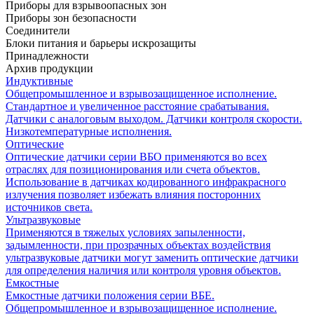
Приборы для взрывоопасных зон
Приборы зон безопасности
Соединители
Блоки питания и барьеры искрозащиты
Принадлежности
Архив продукции
Индуктивные
Общепромышленное и взрывозащищенное исполнение.
Стандартное и увеличенное расстояние срабатывания.
Датчики с аналоговым выходом. Датчики контроля скорости.
Низкотемпературные исполнения.
Оптические
Оптические датчики серии ВБО применяются во всех
отраслях для позиционирования или счета объектов.
Использование в датчиках кодированного инфракрасного
излучения позволяет избежать влияния посторонних
источников света.
Ультразвуковые
Применяются в тяжелых условиях запыленности,
задымленности, при прозрачных объектах воздействия
ультразвуковые датчики могут заменить оптические датчики
для определения наличия или контроля уровня объектов.
Емкостные
Емкостные датчики положения серии ВБЕ.
Общепромышленное и взрывозащищенное исполнение.