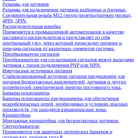
Разъемы для датчиков
Разъемы для подключения датчиков разборные и блочные.
Соединительная резьба М12 гнездо (розетка)/штекер (вилка),
4PIN, 5PIN.
Распределительная коробка
Применяется в промышленной автоматизации в качестве
пассивного распределителя и представляет из себя
центральный узел, через который происходит питание и
передача сигналов от различных элементов системы.
Преобразователи сигналов
Преобразователи для согласования сигналов между выходами
датчиков с типом подключения PNP или NPN.
Импульсные источники питания
Стабилизированный источник питания предназначен для
питания бесконтактных выключателей, датчиков и других
потребителей электрической энергии постоянного тока.
Барьеры искрозащиты
Барьеры искрозащиты предназначены для обеспечения
искробезопасных цепей, необходимых в условиях опасных
производств, где находятся взрывоопасные зоны.
Кронштейны
Монтажные кронштейны для бесконтактных датчиков.
Светоотражатели
Применяются для защитных оптических барьеров и
оптических датчиков типа R.