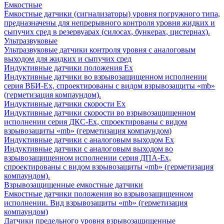
Емкостные
Ёмкостные датчики (сигнализаторы) уровня погружного типа,
предназначены для непрерывного контроля уровня жидких и
сыпучих сред в резервуарах (силосах, бункерах, цистернах).
Ультразвуковые
Ультразвуковые датчики контроля уровня с аналоговым
выходом для жидких и сыпучих сред
Индуктивные датчики положения Ех
Индуктивные датчики во взрывозащищенном исполнении
серия ВБИ-Ех, спроектированы с видом взрывозащиты «mb»
(герметизация компаундом).
Индуктивные датчики скорости Ех
Индуктивные датчики скорости во взрывозащищенном
исполнении серия ДКС-Ех, спроектированы с видом
взрывозащиты «mb» (герметизация компаундом)
Индуктивные датчики с аналоговым выходом Ех
Индуктивные датчики с аналоговым выходом во
взрывозащищенном исполнении серия ДПА-Ех,
спроектированы с видом взрывозащиты «mb» (герметизация
компаундом).
Взрывозащищенные емкостные датчики
Емкостные датчики положения во взрывозащищенном
исполнении. Вид взрывозащиты «mb» (герметизация
компаундом)
Датчики предельного уровня взрывозащищенные