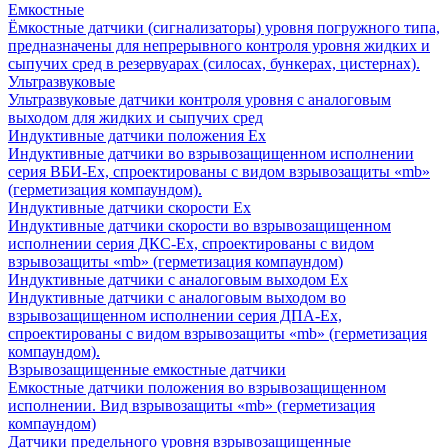
Емкостные
Ёмкостные датчики (сигнализаторы) уровня погружного типа,
предназначены для непрерывного контроля уровня жидких и
сыпучих сред в резервуарах (силосах, бункерах, цистернах).
Ультразвуковые
Ультразвуковые датчики контроля уровня с аналоговым
выходом для жидких и сыпучих сред
Индуктивные датчики положения Ех
Индуктивные датчики во взрывозащищенном исполнении
серия ВБИ-Ех, спроектированы с видом взрывозащиты «mb»
(герметизация компаундом).
Индуктивные датчики скорости Ех
Индуктивные датчики скорости во взрывозащищенном
исполнении серия ДКС-Ех, спроектированы с видом
взрывозащиты «mb» (герметизация компаундом)
Индуктивные датчики с аналоговым выходом Ех
Индуктивные датчики с аналоговым выходом во
взрывозащищенном исполнении серия ДПА-Ех,
спроектированы с видом взрывозащиты «mb» (герметизация
компаундом).
Взрывозащищенные емкостные датчики
Емкостные датчики положения во взрывозащищенном
исполнении. Вид взрывозащиты «mb» (герметизация
компаундом)
Датчики предельного уровня взрывозащищенные