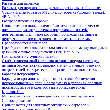
Разъемы для датчиков
Разъемы для подключения датчиков разборные и блочные.
Соединительная резьба М12 гнездо (розетка)/штекер (вилка),
4PIN, 5PIN.
Распределительная коробка
Применяется в промышленной автоматизации в качестве
пассивного распределителя и представляет из себя
центральный узел, через который происходит питание и
передача сигналов от различных элементов системы.
Преобразователи сигналов
Преобразователи для согласования сигналов между выходами
датчиков с типом подключения PNP или NPN.
Импульсные источники питания
Стабилизированный источник питания предназначен для
питания бесконтактных выключателей, датчиков и других
потребителей электрической энергии постоянного тока.
Барьеры искрозащиты
Барьеры искрозащиты предназначены для обеспечения
искробезопасных цепей, необходимых в условиях опасных
производств, где находятся взрывоопасные зоны.
Кронштейны
Монтажные кронштейны для бесконтактных датчиков.
Светоотражатели
Применяются для защитных оптических барьеров и
оптических датчиков типа R.