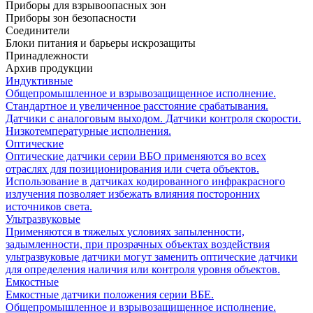
Приборы для взрывоопасных зон
Приборы зон безопасности
Соединители
Блоки питания и барьеры искрозащиты
Принадлежности
Архив продукции
Индуктивные
Общепромышленное и взрывозащищенное исполнение.
Стандартное и увеличенное расстояние срабатывания.
Датчики с аналоговым выходом. Датчики контроля скорости.
Низкотемпературные исполнения.
Оптические
Оптические датчики серии ВБО применяются во всех
отраслях для позиционирования или счета объектов.
Использование в датчиках кодированного инфракрасного
излучения позволяет избежать влияния посторонних
источников света.
Ультразвуковые
Применяются в тяжелых условиях запыленности,
задымленности, при прозрачных объектах воздействия
ультразвуковые датчики могут заменить оптические датчики
для определения наличия или контроля уровня объектов.
Емкостные
Емкостные датчики положения серии ВБЕ.
Общепромышленное и взрывозащищенное исполнение.