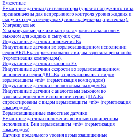
Емкостные
Ёмкостные датчики (сигнализаторы) уровня погружного типа,
предназначены для непрерывного контроля уровня жидких и
сыпучих сред в резервуарах (силосах, бункерах, цистернах).
Ультразвуковые
Ультразвуковые датчики контроля уровня с аналоговым
выходом для жидких и сыпучих сред
Индуктивные датчики положения Ех
Индуктивные датчики во взрывозащищенном исполнении
серия ВБИ-Ех, спроектированы с видом взрывозащиты «mb»
(герметизация компаундом).
Индуктивные датчики скорости Ех
Индуктивные датчики скорости во взрывозащищенном
исполнении серия ДКС-Ех, спроектированы с видом
взрывозащиты «mb» (герметизация компаундом)
Индуктивные датчики с аналоговым выходом Ех
Индуктивные датчики с аналоговым выходом во
взрывозащищенном исполнении серия ДПА-Ех,
спроектированы с видом взрывозащиты «mb» (герметизация
компаундом).
Взрывозащищенные емкостные датчики
Емкостные датчики положения во взрывозащищенном
исполнении. Вид взрывозащиты «mb» (герметизация
компаундом)
Датчики предельного уровня взрывозащищенные