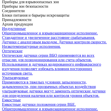
Приборы для взрывоопасных зон
Приборы зон безопасности
Соединители
Блоки питания и барьеры искрозащиты
Принадлежности
Архив продукции
Индуктивные
Общепромышленное и взрывозащищенное исполнение.
Стандартное и увеличенное расстояние срабатывания.
Датчики с аналоговым выходом. Датчики контроля скорости.
Низкотемпературные исполнения.
Оптические
Оптические датчики серии ВБО применяются во всех
отраслях для позиционирования или счета объектов.
Использование в датчиках кодированного инфракрасного
излучения позволяет избежать влияния посторонних
источников света.
Ультразвуковые
Применяются в тяжелых условиях запыленности,
задымленности, при прозрачных объектах воздействия
ультразвуковые датчики могут заменить оптические датчики
для определения наличия или контроля уровня объектов.
Емкостные
Емкостные датчики положения серии ВБЕ.
Общепромышленное и взрывозащищенное исполнение.