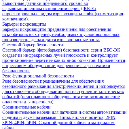
Ёмкостные датчики предельного уровня во
взрывозащищенном исполнении серия ДКЕ-Ех,
спроектированы с видом взрывозащиты «mb» (герметизация
компаундом).
Барьеры искрозащиты
Барьеры искрозащиты предназначены для обеспечения
искробезопасных цепей, необходимых в условиях опасных
производств, где находятся взрывоопасные зоны.
Световой барьер безопасности
Световой барьер (фотобарьер) безопасности серии ВБО-ЭК
создает из инфракрасных лучей плоскость и контролирует
проникновение через нее каких-либо объектов. Применяются
в прессовом оборудовании для решения задач техники
безопасности.
Реле функциональной безопасности
Реле безопасности предназначены для обеспечения
безопасного размыкания электрических цепей и используется
для отключения оборудования при наступлении критических
событий (неисправность оборудования или возникновение
опасности для персонала).
Соединительные кабели
Соединительные кабели для датчиков и систем автоматизации
с одним и двумя разъемами. Типы: вилка и розетка, 2PIN,
3PIN, 4PIN, 5PIN. С разной длиной кабеля и материалом
гайки.