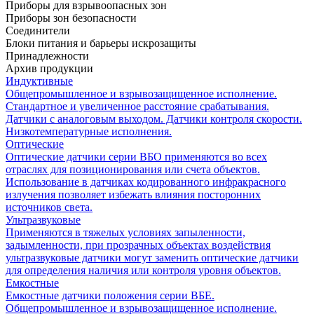
Приборы для взрывоопасных зон
Приборы зон безопасности
Соединители
Блоки питания и барьеры искрозащиты
Принадлежности
Архив продукции
Индуктивные
Общепромышленное и взрывозащищенное исполнение.
Стандартное и увеличенное расстояние срабатывания.
Датчики с аналоговым выходом. Датчики контроля скорости.
Низкотемпературные исполнения.
Оптические
Оптические датчики серии ВБО применяются во всех
отраслях для позиционирования или счета объектов.
Использование в датчиках кодированного инфракрасного
излучения позволяет избежать влияния посторонних
источников света.
Ультразвуковые
Применяются в тяжелых условиях запыленности,
задымленности, при прозрачных объектах воздействия
ультразвуковые датчики могут заменить оптические датчики
для определения наличия или контроля уровня объектов.
Емкостные
Емкостные датчики положения серии ВБЕ.
Общепромышленное и взрывозащищенное исполнение.