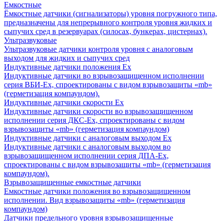
Емкостные
Ёмкостные датчики (сигнализаторы) уровня погружного типа,
предназначены для непрерывного контроля уровня жидких и
сыпучих сред в резервуарах (силосах, бункерах, цистернах).
Ультразвуковые
Ультразвуковые датчики контроля уровня с аналоговым
выходом для жидких и сыпучих сред
Индуктивные датчики положения Ех
Индуктивные датчики во взрывозащищенном исполнении
серия ВБИ-Ех, спроектированы с видом взрывозащиты «mb»
(герметизация компаундом).
Индуктивные датчики скорости Ех
Индуктивные датчики скорости во взрывозащищенном
исполнении серия ДКС-Ех, спроектированы с видом
взрывозащиты «mb» (герметизация компаундом)
Индуктивные датчики с аналоговым выходом Ех
Индуктивные датчики с аналоговым выходом во
взрывозащищенном исполнении серия ДПА-Ех,
спроектированы с видом взрывозащиты «mb» (герметизация
компаундом).
Взрывозащищенные емкостные датчики
Емкостные датчики положения во взрывозащищенном
исполнении. Вид взрывозащиты «mb» (герметизация
компаундом)
Датчики предельного уровня взрывозащищенные