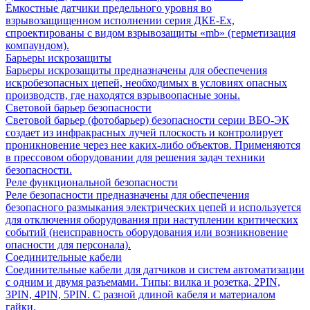
Ёмкостные датчики предельного уровня во
взрывозащищенном исполнении серия ДКЕ-Ех,
спроектированы с видом взрывозащиты «mb» (герметизация
компаундом).
Барьеры искрозащиты
Барьеры искрозащиты предназначены для обеспечения
искробезопасных цепей, необходимых в условиях опасных
производств, где находятся взрывоопасные зоны.
Световой барьер безопасности
Световой барьер (фотобарьер) безопасности серии ВБО-ЭК
создает из инфракрасных лучей плоскость и контролирует
проникновение через нее каких-либо объектов. Применяются
в прессовом оборудовании для решения задач техники
безопасности.
Реле функциональной безопасности
Реле безопасности предназначены для обеспечения
безопасного размыкания электрических цепей и используется
для отключения оборудования при наступлении критических
событий (неисправность оборудования или возникновение
опасности для персонала).
Соединительные кабели
Соединительные кабели для датчиков и систем автоматизации
с одним и двумя разъемами. Типы: вилка и розетка, 2PIN,
3PIN, 4PIN, 5PIN. С разной длиной кабеля и материалом
гайки.