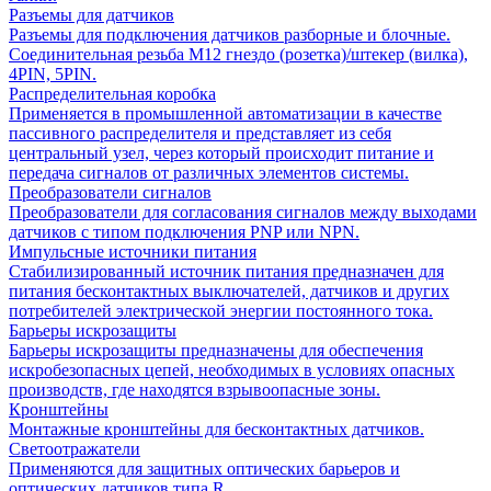
Разъемы для датчиков
Разъемы для подключения датчиков разборные и блочные.
Соединительная резьба М12 гнездо (розетка)/штекер (вилка),
4PIN, 5PIN.
Распределительная коробка
Применяется в промышленной автоматизации в качестве
пассивного распределителя и представляет из себя
центральный узел, через который происходит питание и
передача сигналов от различных элементов системы.
Преобразователи сигналов
Преобразователи для согласования сигналов между выходами
датчиков с типом подключения PNP или NPN.
Импульсные источники питания
Стабилизированный источник питания предназначен для
питания бесконтактных выключателей, датчиков и других
потребителей электрической энергии постоянного тока.
Барьеры искрозащиты
Барьеры искрозащиты предназначены для обеспечения
искробезопасных цепей, необходимых в условиях опасных
производств, где находятся взрывоопасные зоны.
Кронштейны
Монтажные кронштейны для бесконтактных датчиков.
Светоотражатели
Применяются для защитных оптических барьеров и
оптических датчиков типа R.