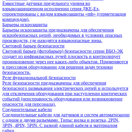
Ёмкостные датчики предельного уровня во
взрывозащищенном исполнении серия ДКЕ-Ех,
спроектированы с видом взрывозащиты «mb» (герметизация
компаундом).
Барьеры искрозащиты
Барьеры искрозащиты предназначены для обеспечения
искробезопасных цепей, необходимых в условиях опасных
производств, где находятся взрывоопасные зоны.
Световой барьер безопасности
Световой барьер (фотобарьер) безопасности серии ВБО-ЭК
создает из инфракрасных лучей плоскость и контролирует
проникновение через нее каких-либо объектов. Применяются
в прессовом оборудовании для решения задач техники
безопасности.
Реле функциональной безопасности
Реле безопасности предназначены для обеспечения
безопасного размыкания электрических цепей и используется
для отключения оборудования при наступлении критических
событий (неисправность оборудования или возникновение
опасности для персонала).
Соединительные кабели
Соединительные кабели для датчиков и систем автоматизации
с одним и двумя разъемами. Типы: вилка и розетка, 2PIN,
3PIN, 4PIN, 5PIN. С разной длиной кабеля и материалом
гайки.