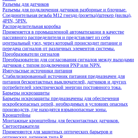
Разъемы для датчиков
Разъемы для подключения датчиков разборные и блочные.
Соединительная резьба М12 гнездо (розетка)/штекер (вилка),
4PIN, 5PIN.
Распределительная коробка
Применяется в промышленной автоматизации в качестве
пассивного распределителя и представляет из себя
центральный узел, через который происходит питание и
передача сигналов от различных элементов системы.
Преобразователи сигналов
Преобразователи для согласования сигналов между выходами
датчиков с типом подключения PNP или NPN.
Импульсные источники питания
Стабилизированный источник питания предназначен для
питания бесконтактных выключателей, датчиков и других
потребителей электрической энергии постоянного тока.
Барьеры искрозащиты
Барьеры искрозащиты предназначены для обеспечения
искробезопасных цепей, необходимых в условиях опасных
производств, где находятся взрывоопасные зоны.
Кронштейны
Монтажные кронштейны для бесконтактных датчиков.
Светоотражатели
Применяются для защитных оптических барьеров и
оптических датчиков типа R.