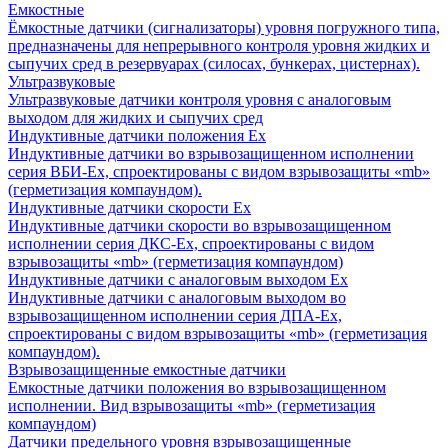
Емкостные
Ёмкостные датчики (сигнализаторы) уровня погружного типа,
предназначены для непрерывного контроля уровня жидких и
сыпучих сред в резервуарах (силосах, бункерах, цистернах).
Ультразвуковые
Ультразвуковые датчики контроля уровня с аналоговым
выходом для жидких и сыпучих сред
Индуктивные датчики положения Ех
Индуктивные датчики во взрывозащищенном исполнении
серия ВБИ-Ех, спроектированы с видом взрывозащиты «mb»
(герметизация компаундом).
Индуктивные датчики скорости Ех
Индуктивные датчики скорости во взрывозащищенном
исполнении серия ДКС-Ех, спроектированы с видом
взрывозащиты «mb» (герметизация компаундом)
Индуктивные датчики с аналоговым выходом Ех
Индуктивные датчики с аналоговым выходом во
взрывозащищенном исполнении серия ДПА-Ех,
спроектированы с видом взрывозащиты «mb» (герметизация
компаундом).
Взрывозащищенные емкостные датчики
Емкостные датчики положения во взрывозащищенном
исполнении. Вид взрывозащиты «mb» (герметизация
компаундом)
Датчики предельного уровня взрывозащищенные