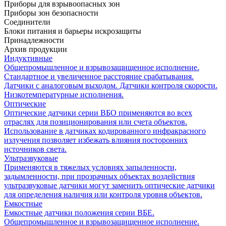
Приборы для взрывоопасных зон
Приборы зон безопасности
Соединители
Блоки питания и барьеры искрозащиты
Принадлежности
Архив продукции
Индуктивные
Общепромышленное и взрывозащищенное исполнение.
Стандартное и увеличенное расстояние срабатывания.
Датчики с аналоговым выходом. Датчики контроля скорости.
Низкотемпературные исполнения.
Оптические
Оптические датчики серии ВБО применяются во всех
отраслях для позиционирования или счета объектов.
Использование в датчиках кодированного инфракрасного
излучения позволяет избежать влияния посторонних
источников света.
Ультразвуковые
Применяются в тяжелых условиях запыленности,
задымленности, при прозрачных объектах воздействия
ультразвуковые датчики могут заменить оптические датчики
для определения наличия или контроля уровня объектов.
Емкостные
Емкостные датчики положения серии ВБЕ.
Общепромышленное и взрывозащищенное исполнение.