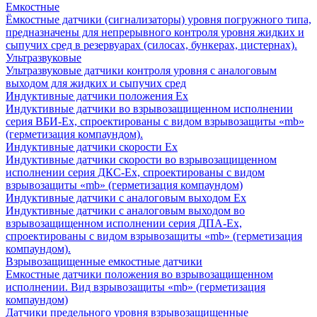
Емкостные
Ёмкостные датчики (сигнализаторы) уровня погружного типа,
предназначены для непрерывного контроля уровня жидких и
сыпучих сред в резервуарах (силосах, бункерах, цистернах).
Ультразвуковые
Ультразвуковые датчики контроля уровня с аналоговым
выходом для жидких и сыпучих сред
Индуктивные датчики положения Ех
Индуктивные датчики во взрывозащищенном исполнении
серия ВБИ-Ех, спроектированы с видом взрывозащиты «mb»
(герметизация компаундом).
Индуктивные датчики скорости Ех
Индуктивные датчики скорости во взрывозащищенном
исполнении серия ДКС-Ех, спроектированы с видом
взрывозащиты «mb» (герметизация компаундом)
Индуктивные датчики с аналоговым выходом Ех
Индуктивные датчики с аналоговым выходом во
взрывозащищенном исполнении серия ДПА-Ех,
спроектированы с видом взрывозащиты «mb» (герметизация
компаундом).
Взрывозащищенные емкостные датчики
Емкостные датчики положения во взрывозащищенном
исполнении. Вид взрывозащиты «mb» (герметизация
компаундом)
Датчики предельного уровня взрывозащищенные