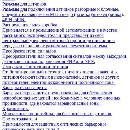
Разъемы для датчиков
Разъемы для подключения датчиков разборные и блочные.
Соединительная резьба М12 гнездо (розетка)/штекер (вилка),
4PIN, 5PIN.
Распределительная коробка
Применяется в промышленной автоматизации в качестве
пассивного распределителя и представляет из себя
центральный узел, через который происходит питание и
передача сигналов от различных элементов системы.
Преобразователи сигналов
Преобразователи для согласования сигналов между выходами
датчиков с типом подключения PNP или NPN.
Импульсные источники питания
Стабилизированный источник питания предназначен для
питания бесконтактных выключателей, датчиков и других
потребителей электрической энергии постоянного тока.
Барьеры искрозащиты
Барьеры искрозащиты предназначены для обеспечения
искробезопасных цепей, необходимых в условиях опасных
производств, где находятся взрывоопасные зоны.
Кронштейны
Монтажные кронштейны для бесконтактных датчиков.
Светоотражатели
Применяются для защитных оптических барьеров и
оптических датчиков типа R.