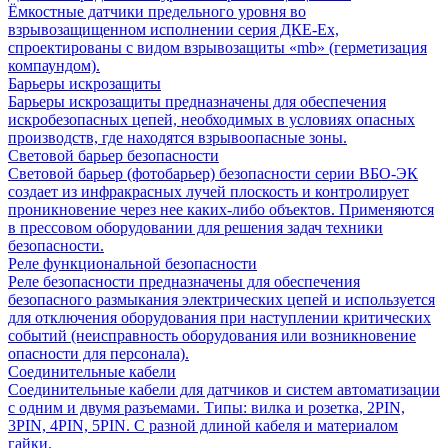
Ёмкостные датчики предельного уровня во
взрывозащищенном исполнении серия ДКЕ-Ех,
спроектированы с видом взрывозащиты «mb» (герметизация
компаундом).
Барьеры искрозащиты
Барьеры искрозащиты предназначены для обеспечения
искробезопасных цепей, необходимых в условиях опасных
производств, где находятся взрывоопасные зоны.
Световой барьер безопасности
Световой барьер (фотобарьер) безопасности серии ВБО-ЭК
создает из инфракрасных лучей плоскость и контролирует
проникновение через нее каких-либо объектов. Применяются
в прессовом оборудовании для решения задач техники
безопасности.
Реле функциональной безопасности
Реле безопасности предназначены для обеспечения
безопасного размыкания электрических цепей и используется
для отключения оборудования при наступлении критических
событий (неисправность оборудования или возникновение
опасности для персонала).
Соединительные кабели
Соединительные кабели для датчиков и систем автоматизации
с одним и двумя разъемами. Типы: вилка и розетка, 2PIN,
3PIN, 4PIN, 5PIN. С разной длиной кабеля и материалом
гайки.