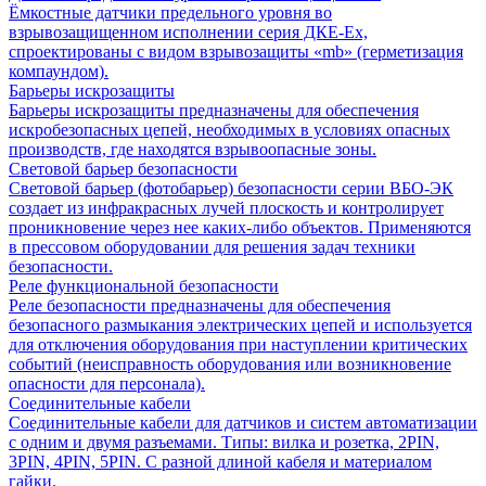
Ёмкостные датчики предельного уровня во
взрывозащищенном исполнении серия ДКЕ-Ех,
спроектированы с видом взрывозащиты «mb» (герметизация
компаундом).
Барьеры искрозащиты
Барьеры искрозащиты предназначены для обеспечения
искробезопасных цепей, необходимых в условиях опасных
производств, где находятся взрывоопасные зоны.
Световой барьер безопасности
Световой барьер (фотобарьер) безопасности серии ВБО-ЭК
создает из инфракрасных лучей плоскость и контролирует
проникновение через нее каких-либо объектов. Применяются
в прессовом оборудовании для решения задач техники
безопасности.
Реле функциональной безопасности
Реле безопасности предназначены для обеспечения
безопасного размыкания электрических цепей и используется
для отключения оборудования при наступлении критических
событий (неисправность оборудования или возникновение
опасности для персонала).
Соединительные кабели
Соединительные кабели для датчиков и систем автоматизации
с одним и двумя разъемами. Типы: вилка и розетка, 2PIN,
3PIN, 4PIN, 5PIN. С разной длиной кабеля и материалом
гайки.