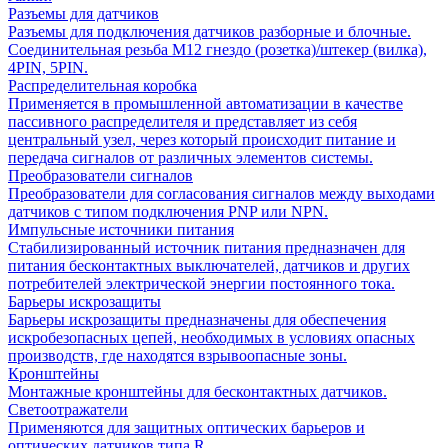
Разъемы для датчиков
Разъемы для подключения датчиков разборные и блочные.
Соединительная резьба М12 гнездо (розетка)/штекер (вилка),
4PIN, 5PIN.
Распределительная коробка
Применяется в промышленной автоматизации в качестве
пассивного распределителя и представляет из себя
центральный узел, через который происходит питание и
передача сигналов от различных элементов системы.
Преобразователи сигналов
Преобразователи для согласования сигналов между выходами
датчиков с типом подключения PNP или NPN.
Импульсные источники питания
Стабилизированный источник питания предназначен для
питания бесконтактных выключателей, датчиков и других
потребителей электрической энергии постоянного тока.
Барьеры искрозащиты
Барьеры искрозащиты предназначены для обеспечения
искробезопасных цепей, необходимых в условиях опасных
производств, где находятся взрывоопасные зоны.
Кронштейны
Монтажные кронштейны для бесконтактных датчиков.
Светоотражатели
Применяются для защитных оптических барьеров и
оптических датчиков типа R.