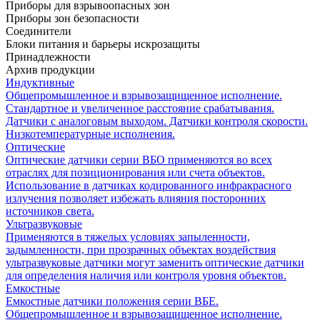
Приборы для взрывоопасных зон
Приборы зон безопасности
Соединители
Блоки питания и барьеры искрозащиты
Принадлежности
Архив продукции
Индуктивные
Общепромышленное и взрывозащищенное исполнение.
Стандартное и увеличенное расстояние срабатывания.
Датчики с аналоговым выходом. Датчики контроля скорости.
Низкотемпературные исполнения.
Оптические
Оптические датчики серии ВБО применяются во всех
отраслях для позиционирования или счета объектов.
Использование в датчиках кодированного инфракрасного
излучения позволяет избежать влияния посторонних
источников света.
Ультразвуковые
Применяются в тяжелых условиях запыленности,
задымленности, при прозрачных объектах воздействия
ультразвуковые датчики могут заменить оптические датчики
для определения наличия или контроля уровня объектов.
Емкостные
Емкостные датчики положения серии ВБЕ.
Общепромышленное и взрывозащищенное исполнение.