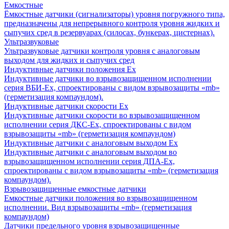
Емкостные
Ёмкостные датчики (сигнализаторы) уровня погружного типа,
предназначены для непрерывного контроля уровня жидких и
сыпучих сред в резервуарах (силосах, бункерах, цистернах).
Ультразвуковые
Ультразвуковые датчики контроля уровня с аналоговым
выходом для жидких и сыпучих сред
Индуктивные датчики положения Ех
Индуктивные датчики во взрывозащищенном исполнении
серия ВБИ-Ех, спроектированы с видом взрывозащиты «mb»
(герметизация компаундом).
Индуктивные датчики скорости Ех
Индуктивные датчики скорости во взрывозащищенном
исполнении серия ДКС-Ех, спроектированы с видом
взрывозащиты «mb» (герметизация компаундом)
Индуктивные датчики с аналоговым выходом Ех
Индуктивные датчики с аналоговым выходом во
взрывозащищенном исполнении серия ДПА-Ех,
спроектированы с видом взрывозащиты «mb» (герметизация
компаундом).
Взрывозащищенные емкостные датчики
Емкостные датчики положения во взрывозащищенном
исполнении. Вид взрывозащиты «mb» (герметизация
компаундом)
Датчики предельного уровня взрывозащищенные