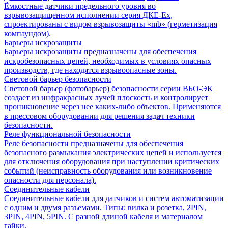
Ёмкостные датчики предельного уровня во
взрывозащищенном исполнении серия ДКЕ-Ех,
спроектированы с видом взрывозащиты «mb» (герметизация
компаундом).
Барьеры искрозащиты
Барьеры искрозащиты предназначены для обеспечения
искробезопасных цепей, необходимых в условиях опасных
производств, где находятся взрывоопасные зоны.
Световой барьер безопасности
Световой барьер (фотобарьер) безопасности серии ВБО-ЭК
создает из инфракрасных лучей плоскость и контролирует
проникновение через нее каких-либо объектов. Применяются
в прессовом оборудовании для решения задач техники
безопасности.
Реле функциональной безопасности
Реле безопасности предназначены для обеспечения
безопасного размыкания электрических цепей и используется
для отключения оборудования при наступлении критических
событий (неисправность оборудования или возникновение
опасности для персонала).
Соединительные кабели
Соединительные кабели для датчиков и систем автоматизации
с одним и двумя разъемами. Типы: вилка и розетка, 2PIN,
3PIN, 4PIN, 5PIN. С разной длиной кабеля и материалом
гайки.