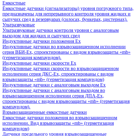
Емкостные
Ёмкостные датчики (сигнализаторы) уровня погружного типа,
предназначены для непрерывного контроля уровня жидких и
сыпучих сред в резервуарах (силосах, бункерах, цистернах).
Ультразвуковые
Ультразвуковые датчики контроля уровня с аналоговым
выходом для жидких и сыпучих сред
Индуктивные датчики положения Ех
Индуктивные датчики во взрывозащищенном исполнении
серия ВБИ-Ех, спроектированы с видом взрывозащиты «mb»
(герметизация компаундом).
Индуктивные датчики скорости Ех
Индуктивные датчики скорости во взрывозащищенном
исполнении серия ДКС-Ех, спроектированы с видом
взрывозащиты «mb» (герметизация компаундом)
Индуктивные датчики с аналоговым выходом Ех
Индуктивные датчики с аналоговым выходом во
взрывозащищенном исполнении серия ДПА-Ех,
спроектированы с видом взрывозащиты «mb» (герметизация
компаундом).
Взрывозащищенные емкостные датчики
Емкостные датчики положения во взрывозащищенном
исполнении. Вид взрывозащиты «mb» (герметизация
компаундом)
Датчики предельного уровня взрывозащищенные