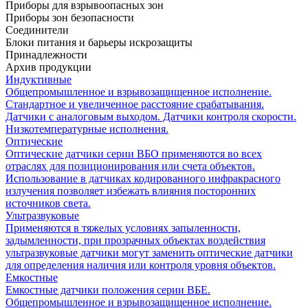
Приборы для взрывоопасных зон
Приборы зон безопасности
Соединители
Блоки питания и барьеры искрозащиты
Принадлежности
Архив продукции
Индуктивные
Общепромышленное и взрывозащищенное исполнение.
Стандартное и увеличенное расстояние срабатывания.
Датчики с аналоговым выходом. Датчики контроля скорости.
Низкотемпературные исполнения.
Оптические
Оптические датчики серии ВБО применяются во всех
отраслях для позиционирования или счета объектов.
Использование в датчиках кодированного инфракрасного
излучения позволяет избежать влияния посторонних
источников света.
Ультразвуковые
Применяются в тяжелых условиях запыленности,
задымленности, при прозрачных объектах воздействия
ультразвуковые датчики могут заменить оптические датчики
для определения наличия или контроля уровня объектов.
Емкостные
Емкостные датчики положения серии ВБЕ.
Общепромышленное и взрывозащищенное исполнение.