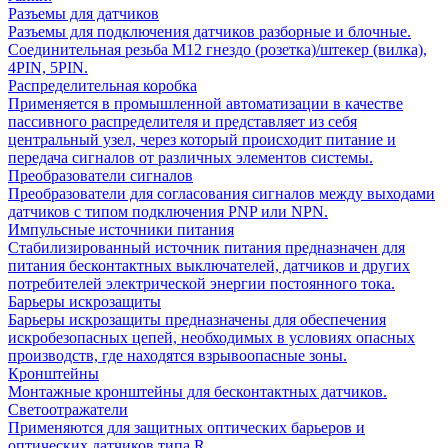
Разъемы для датчиков
Разъемы для подключения датчиков разборные и блочные.
Соединительная резьба М12 гнездо (розетка)/штекер (вилка),
4PIN, 5PIN.
Распределительная коробка
Применяется в промышленной автоматизации в качестве
пассивного распределителя и представляет из себя
центральный узел, через который происходит питание и
передача сигналов от различных элементов системы.
Преобразователи сигналов
Преобразователи для согласования сигналов между выходами
датчиков с типом подключения PNP или NPN.
Импульсные источники питания
Стабилизированный источник питания предназначен для
питания бесконтактных выключателей, датчиков и других
потребителей электрической энергии постоянного тока.
Барьеры искрозащиты
Барьеры искрозащиты предназначены для обеспечения
искробезопасных цепей, необходимых в условиях опасных
производств, где находятся взрывоопасные зоны.
Кронштейны
Монтажные кронштейны для бесконтактных датчиков.
Светоотражатели
Применяются для защитных оптических барьеров и
оптических датчиков типа R.