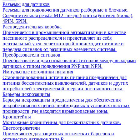
Разъемы для датчиков
Разъемы для подключения датчиков разборные и блочные.
Соединительная резьба М12 гнездо (розетка)/штекер (вилка),
4PIN, 5PIN.
Распределительная коробка
Применяется в промышленной автоматизации в качестве
пассивного распределителя и представляет из себя
центральный узел, через который происходит питание и
передача сигналов от различных элементов системы.
Преобразователи сигналов
Преобразователи для согласования сигналов между выходами
датчиков с типом подключения PNP или NPN.
Импульсные источники питания
Стабилизированный источник питания предназначен для
питания бесконтактных выключателей, датчиков и других
потребителей электрической энергии постоянного тока.
Барьеры искрозащиты
Барьеры искрозащиты предназначены для обеспечения
искробезопасных цепей, необходимых в условиях опасных
производств, где находятся взрывоопасные зоны.
Кронштейны
Монтажные кронштейны для бесконтактных датчиков.
Светоотражатели
Применяются для защитных оптических барьеров и
оптических датчиков типа R.