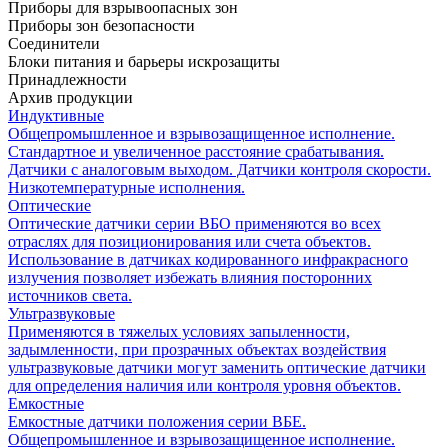
Приборы для взрывоопасных зон
Приборы зон безопасности
Соединители
Блоки питания и барьеры искрозащиты
Принадлежности
Архив продукции
Индуктивные
Общепромышленное и взрывозащищенное исполнение.
Стандартное и увеличенное расстояние срабатывания.
Датчики с аналоговым выходом. Датчики контроля скорости.
Низкотемпературные исполнения.
Оптические
Оптические датчики серии ВБО применяются во всех
отраслях для позиционирования или счета объектов.
Использование в датчиках кодированного инфракрасного
излучения позволяет избежать влияния посторонних
источников света.
Ультразвуковые
Применяются в тяжелых условиях запыленности,
задымленности, при прозрачных объектах воздействия
ультразвуковые датчики могут заменить оптические датчики
для определения наличия или контроля уровня объектов.
Емкостные
Емкостные датчики положения серии ВБЕ.
Общепромышленное и взрывозащищенное исполнение.