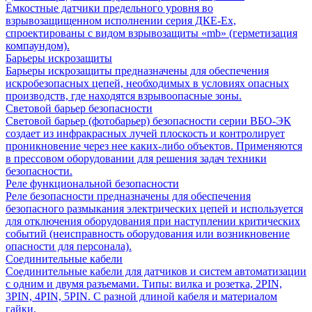
Ёмкостные датчики предельного уровня во
взрывозащищенном исполнении серия ДКЕ-Ех,
спроектированы с видом взрывозащиты «mb» (герметизация
компаундом).
Барьеры искрозащиты
Барьеры искрозащиты предназначены для обеспечения
искробезопасных цепей, необходимых в условиях опасных
производств, где находятся взрывоопасные зоны.
Световой барьер безопасности
Световой барьер (фотобарьер) безопасности серии ВБО-ЭК
создает из инфракрасных лучей плоскость и контролирует
проникновение через нее каких-либо объектов. Применяются
в прессовом оборудовании для решения задач техники
безопасности.
Реле функциональной безопасности
Реле безопасности предназначены для обеспечения
безопасного размыкания электрических цепей и используется
для отключения оборудования при наступлении критических
событий (неисправность оборудования или возникновение
опасности для персонала).
Соединительные кабели
Соединительные кабели для датчиков и систем автоматизации
с одним и двумя разъемами. Типы: вилка и розетка, 2PIN,
3PIN, 4PIN, 5PIN. С разной длиной кабеля и материалом
гайки.