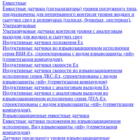
Емкостные
Ёмкостные датчики (сигнализаторы) уровня погружного типа,
предназначены для непрерывного контроля уровня жидких и
сыпучих сред в резервуарах (силосах, бункерах, цистернах).
Ультразвуковые
Ультразвуковые датчики контроля уровня с аналоговым
выходом для жидких и сыпучих сред
Индуктивные датчики положения Ех
Индуктивные датчики во взрывозащищенном исполнении
серия ВБИ-Ех, спроектированы с видом взрывозащиты «mb»
(герметизация компаундом).
Индуктивные датчики скорости Ех
Индуктивные датчики скорости во взрывозащищенном
исполнении серия ДКС-Ех, спроектированы с видом
взрывозащиты «mb» (герметизация компаундом)
Индуктивные датчики с аналоговым выходом Ех
Индуктивные датчики с аналоговым выходом во
взрывозащищенном исполнении серия ДПА-Ех,
спроектированы с видом взрывозащиты «mb» (герметизация
компаундом).
Взрывозащищенные емкостные датчики
Емкостные датчики положения во взрывозащищенном
исполнении. Вид взрывозащиты «mb» (герметизация
компаундом)
Датчики предельного уровня взрывозащищенные