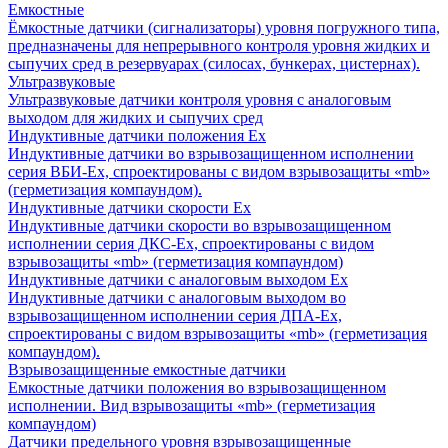
Емкостные
Ёмкостные датчики (сигнализаторы) уровня погружного типа,
предназначены для непрерывного контроля уровня жидких и
сыпучих сред в резервуарах (силосах, бункерах, цистернах).
Ультразвуковые
Ультразвуковые датчики контроля уровня с аналоговым
выходом для жидких и сыпучих сред
Индуктивные датчики положения Ех
Индуктивные датчики во взрывозащищенном исполнении
серия ВБИ-Ех, спроектированы с видом взрывозащиты «mb»
(герметизация компаундом).
Индуктивные датчики скорости Ех
Индуктивные датчики скорости во взрывозащищенном
исполнении серия ДКС-Ех, спроектированы с видом
взрывозащиты «mb» (герметизация компаундом)
Индуктивные датчики с аналоговым выходом Ех
Индуктивные датчики с аналоговым выходом во
взрывозащищенном исполнении серия ДПА-Ех,
спроектированы с видом взрывозащиты «mb» (герметизация
компаундом).
Взрывозащищенные емкостные датчики
Емкостные датчики положения во взрывозащищенном
исполнении. Вид взрывозащиты «mb» (герметизация
компаундом)
Датчики предельного уровня взрывозащищенные