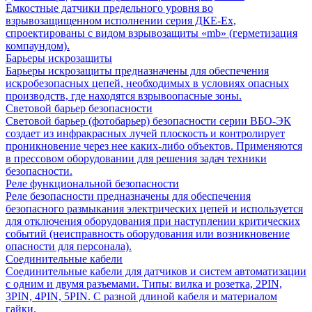
Ёмкостные датчики предельного уровня во
взрывозащищенном исполнении серия ДКЕ-Ех,
спроектированы с видом взрывозащиты «mb» (герметизация
компаундом).
Барьеры искрозащиты
Барьеры искрозащиты предназначены для обеспечения
искробезопасных цепей, необходимых в условиях опасных
производств, где находятся взрывоопасные зоны.
Световой барьер безопасности
Световой барьер (фотобарьер) безопасности серии ВБО-ЭК
создает из инфракрасных лучей плоскость и контролирует
проникновение через нее каких-либо объектов. Применяются
в прессовом оборудовании для решения задач техники
безопасности.
Реле функциональной безопасности
Реле безопасности предназначены для обеспечения
безопасного размыкания электрических цепей и используется
для отключения оборудования при наступлении критических
событий (неисправность оборудования или возникновение
опасности для персонала).
Соединительные кабели
Соединительные кабели для датчиков и систем автоматизации
с одним и двумя разъемами. Типы: вилка и розетка, 2PIN,
3PIN, 4PIN, 5PIN. С разной длиной кабеля и материалом
гайки.