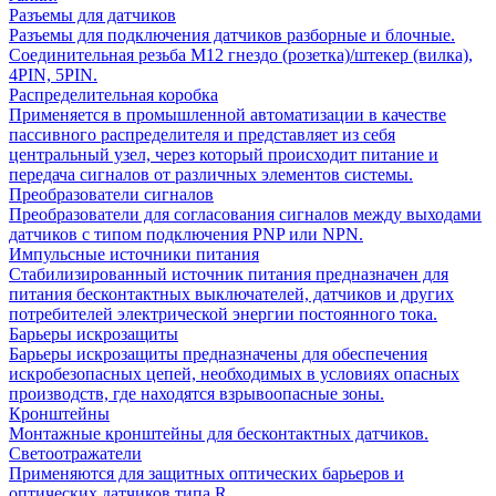
Разъемы для датчиков
Разъемы для подключения датчиков разборные и блочные.
Соединительная резьба М12 гнездо (розетка)/штекер (вилка),
4PIN, 5PIN.
Распределительная коробка
Применяется в промышленной автоматизации в качестве
пассивного распределителя и представляет из себя
центральный узел, через который происходит питание и
передача сигналов от различных элементов системы.
Преобразователи сигналов
Преобразователи для согласования сигналов между выходами
датчиков с типом подключения PNP или NPN.
Импульсные источники питания
Стабилизированный источник питания предназначен для
питания бесконтактных выключателей, датчиков и других
потребителей электрической энергии постоянного тока.
Барьеры искрозащиты
Барьеры искрозащиты предназначены для обеспечения
искробезопасных цепей, необходимых в условиях опасных
производств, где находятся взрывоопасные зоны.
Кронштейны
Монтажные кронштейны для бесконтактных датчиков.
Светоотражатели
Применяются для защитных оптических барьеров и
оптических датчиков типа R.