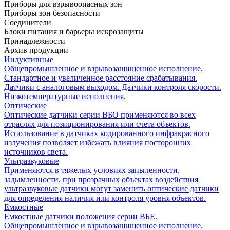
Приборы для взрывоопасных зон
Приборы зон безопасности
Соединители
Блоки питания и барьеры искрозащиты
Принадлежности
Архив продукции
Индуктивные
Общепромышленное и взрывозащищенное исполнение.
Стандартное и увеличенное расстояние срабатывания.
Датчики с аналоговым выходом. Датчики контроля скорости.
Низкотемпературные исполнения.
Оптические
Оптические датчики серии ВБО применяются во всех
отраслях для позиционирования или счета объектов.
Использование в датчиках кодированного инфракрасного
излучения позволяет избежать влияния посторонних
источников света.
Ультразвуковые
Применяются в тяжелых условиях запыленности,
задымленности, при прозрачных объектах воздействия
ультразвуковые датчики могут заменить оптические датчики
для определения наличия или контроля уровня объектов.
Емкостные
Емкостные датчики положения серии ВБЕ.
Общепромышленное и взрывозащищенное исполнение.