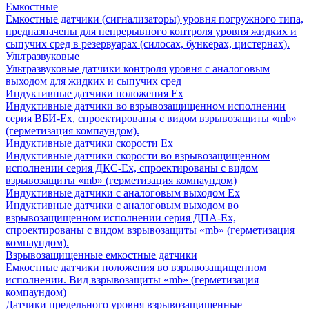
Емкостные
Ёмкостные датчики (сигнализаторы) уровня погружного типа,
предназначены для непрерывного контроля уровня жидких и
сыпучих сред в резервуарах (силосах, бункерах, цистернах).
Ультразвуковые
Ультразвуковые датчики контроля уровня с аналоговым
выходом для жидких и сыпучих сред
Индуктивные датчики положения Ех
Индуктивные датчики во взрывозащищенном исполнении
серия ВБИ-Ех, спроектированы с видом взрывозащиты «mb»
(герметизация компаундом).
Индуктивные датчики скорости Ех
Индуктивные датчики скорости во взрывозащищенном
исполнении серия ДКС-Ех, спроектированы с видом
взрывозащиты «mb» (герметизация компаундом)
Индуктивные датчики с аналоговым выходом Ех
Индуктивные датчики с аналоговым выходом во
взрывозащищенном исполнении серия ДПА-Ех,
спроектированы с видом взрывозащиты «mb» (герметизация
компаундом).
Взрывозащищенные емкостные датчики
Емкостные датчики положения во взрывозащищенном
исполнении. Вид взрывозащиты «mb» (герметизация
компаундом)
Датчики предельного уровня взрывозащищенные