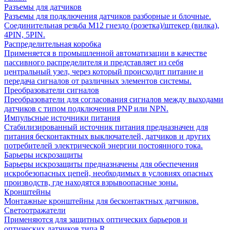
Разъемы для датчиков
Разъемы для подключения датчиков разборные и блочные.
Соединительная резьба М12 гнездо (розетка)/штекер (вилка),
4PIN, 5PIN.
Распределительная коробка
Применяется в промышленной автоматизации в качестве
пассивного распределителя и представляет из себя
центральный узел, через который происходит питание и
передача сигналов от различных элементов системы.
Преобразователи сигналов
Преобразователи для согласования сигналов между выходами
датчиков с типом подключения PNP или NPN.
Импульсные источники питания
Стабилизированный источник питания предназначен для
питания бесконтактных выключателей, датчиков и других
потребителей электрической энергии постоянного тока.
Барьеры искрозащиты
Барьеры искрозащиты предназначены для обеспечения
искробезопасных цепей, необходимых в условиях опасных
производств, где находятся взрывоопасные зоны.
Кронштейны
Монтажные кронштейны для бесконтактных датчиков.
Светоотражатели
Применяются для защитных оптических барьеров и
оптических датчиков типа R.