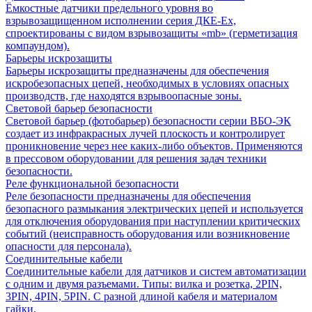
Ёмкостные датчики предельного уровня во
взрывозащищенном исполнении серия ДКЕ-Ех,
спроектированы с видом взрывозащиты «mb» (герметизация
компаундом).
Барьеры искрозащиты
Барьеры искрозащиты предназначены для обеспечения
искробезопасных цепей, необходимых в условиях опасных
производств, где находятся взрывоопасные зоны.
Световой барьер безопасности
Световой барьер (фотобарьер) безопасности серии ВБО-ЭК
создает из инфракрасных лучей плоскость и контролирует
проникновение через нее каких-либо объектов. Применяются
в прессовом оборудовании для решения задач техники
безопасности.
Реле функциональной безопасности
Реле безопасности предназначены для обеспечения
безопасного размыкания электрических цепей и используется
для отключения оборудования при наступлении критических
событий (неисправность оборудования или возникновение
опасности для персонала).
Соединительные кабели
Соединительные кабели для датчиков и систем автоматизации
с одним и двумя разъемами. Типы: вилка и розетка, 2PIN,
3PIN, 4PIN, 5PIN. С разной длиной кабеля и материалом
гайки.