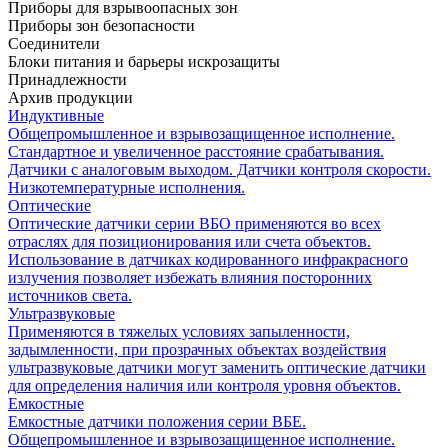
Приборы для взрывоопасных зон
Приборы зон безопасности
Соединители
Блоки питания и барьеры искрозащиты
Принадлежности
Архив продукции
Индуктивные
Общепромышленное и взрывозащищенное исполнение.
Стандартное и увеличенное расстояние срабатывания.
Датчики с аналоговым выходом. Датчики контроля скорости.
Низкотемпературные исполнения.
Оптические
Оптические датчики серии ВБО применяются во всех
отраслях для позиционирования или счета объектов.
Использование в датчиках кодированного инфракрасного
излучения позволяет избежать влияния посторонних
источников света.
Ультразвуковые
Применяются в тяжелых условиях запыленности,
задымленности, при прозрачных объектах воздействия
ультразвуковые датчики могут заменить оптические датчики
для определения наличия или контроля уровня объектов.
Емкостные
Емкостные датчики положения серии ВБЕ.
Общепромышленное и взрывозащищенное исполнение.