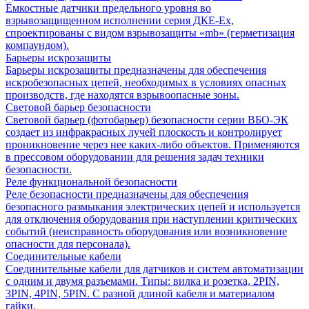
Ёмкостные датчики предельного уровня во
взрывозащищенном исполнении серия ДКЕ-Ех,
спроектированы с видом взрывозащиты «mb» (герметизация
компаундом).
Барьеры искрозащиты
Барьеры искрозащиты предназначены для обеспечения
искробезопасных цепей, необходимых в условиях опасных
производств, где находятся взрывоопасные зоны.
Световой барьер безопасности
Световой барьер (фотобарьер) безопасности серии ВБО-ЭК
создает из инфракрасных лучей плоскость и контролирует
проникновение через нее каких-либо объектов. Применяются
в прессовом оборудовании для решения задач техники
безопасности.
Реле функциональной безопасности
Реле безопасности предназначены для обеспечения
безопасного размыкания электрических цепей и используется
для отключения оборудования при наступлении критических
событий (неисправность оборудования или возникновение
опасности для персонала).
Соединительные кабели
Соединительные кабели для датчиков и систем автоматизации
с одним и двумя разъемами. Типы: вилка и розетка, 2PIN,
3PIN, 4PIN, 5PIN. С разной длиной кабеля и материалом
гайки.