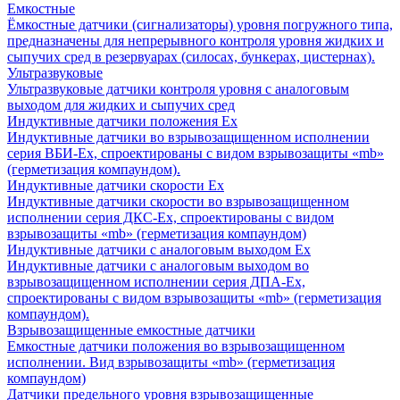
Емкостные
Ёмкостные датчики (сигнализаторы) уровня погружного типа,
предназначены для непрерывного контроля уровня жидких и
сыпучих сред в резервуарах (силосах, бункерах, цистернах).
Ультразвуковые
Ультразвуковые датчики контроля уровня с аналоговым
выходом для жидких и сыпучих сред
Индуктивные датчики положения Ех
Индуктивные датчики во взрывозащищенном исполнении
серия ВБИ-Ех, спроектированы с видом взрывозащиты «mb»
(герметизация компаундом).
Индуктивные датчики скорости Ех
Индуктивные датчики скорости во взрывозащищенном
исполнении серия ДКС-Ех, спроектированы с видом
взрывозащиты «mb» (герметизация компаундом)
Индуктивные датчики с аналоговым выходом Ех
Индуктивные датчики с аналоговым выходом во
взрывозащищенном исполнении серия ДПА-Ех,
спроектированы с видом взрывозащиты «mb» (герметизация
компаундом).
Взрывозащищенные емкостные датчики
Емкостные датчики положения во взрывозащищенном
исполнении. Вид взрывозащиты «mb» (герметизация
компаундом)
Датчики предельного уровня взрывозащищенные