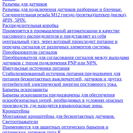
Разъемы для датчиков
Разъемы для подключения датчиков разборные и блочные.
Соединительная резьба М12 гнездо (розетка)/штекер (вилка),
4PIN, 5PIN.
Распределительная коробка
Применяется в промышленной автоматизации в качестве
пассивного распределителя и представляет из себя
центральный узел, через который происходит питание и
передача сигналов от различных элементов системы.
Преобразователи сигналов
Преобразователи для согласования сигналов между выходами
датчиков с типом подключения PNP или NPN.
Импульсные источники питания
Стабилизированный источник питания предназначен для
питания бесконтактных выключателей, датчиков и других
потребителей электрической энергии постоянного тока.
Барьеры искрозащиты
Барьеры искрозащиты предназначены для обеспечения
искробезопасных цепей, необходимых в условиях опасных
производств, где находятся взрывоопасные зоны.
Кронштейны
Монтажные кронштейны для бесконтактных датчиков.
Светоотражатели
Применяются для защитных оптических барьеров и
оптических датчиков типа R.