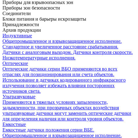
Приборы для взрывоопасных зон
Приборы зон безопасности
Соединители
Блоки питания и барьеры искрозащиты
Принадлежности
Архив продукции
Индуктивные
Общепромышленное и взрывозащищенное исполнение.
Стандартное и увеличенное расстояние срабатывания.
Датчики с аналоговым выходом. Датчики контроля скорости.
Низкотемпературные исполнения.
Оптические
Оптические датчики серии ВБО применяются во всех
отраслях для позиционирования или счета объектов.
Использование в датчиках кодированного инфракрасного
излучения позволяет избежать влияния посторонних
источников света.
Ультразвуковые
Применяются в тяжелых условиях запыленности,
задымленности, при прозрачных объектах воздействия
ультразвуковые датчики могут заменить оптические датчики
для определения наличия или контроля уровня объектов.
Емкостные
Емкостные датчики положения серии ВБЕ.
Общепромышленное и взрывозащищенное исполнение.