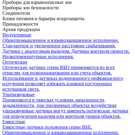
Приборы для взрывоопасных зон
Приборы зон безопасности
Соединители
Блоки питания и барьеры искрозащиты
Принадлежности
Архив продукции
Индуктивные
Общепромышленное и взрывозащищенное исполнение.
Стандартное и увеличенное расстояние срабатывания.
Датчики с аналоговым выходом. Датчики контроля скорости.
Низкотемпературные исполнения.
Оптические
Оптические датчики серии ВБО применяются во всех
отраслях для позиционирования или счета объектов.
Использование в датчиках кодированного инфракрасного
излучения позволяет избежать влияния посторонних
источников света.
Ультразвуковые
Применяются в тяжелых условиях запыленности,
задымленности, при прозрачных объектах воздействия
ультразвуковые датчики могут заменить оптические датчики
для определения наличия или контроля уровня объектов.
Емкостные
Емкостные датчики положения серии ВБЕ.
Общепромышленное и взрывозащищенное исполнение.