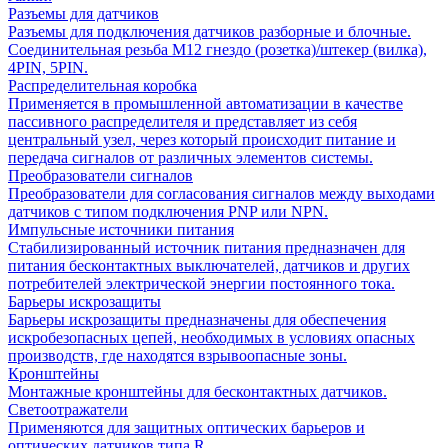
Разъемы для датчиков
Разъемы для подключения датчиков разборные и блочные.
Соединительная резьба М12 гнездо (розетка)/штекер (вилка),
4PIN, 5PIN.
Распределительная коробка
Применяется в промышленной автоматизации в качестве
пассивного распределителя и представляет из себя
центральный узел, через который происходит питание и
передача сигналов от различных элементов системы.
Преобразователи сигналов
Преобразователи для согласования сигналов между выходами
датчиков с типом подключения PNP или NPN.
Импульсные источники питания
Стабилизированный источник питания предназначен для
питания бесконтактных выключателей, датчиков и других
потребителей электрической энергии постоянного тока.
Барьеры искрозащиты
Барьеры искрозащиты предназначены для обеспечения
искробезопасных цепей, необходимых в условиях опасных
производств, где находятся взрывоопасные зоны.
Кронштейны
Монтажные кронштейны для бесконтактных датчиков.
Светоотражатели
Применяются для защитных оптических барьеров и
оптических датчиков типа R.