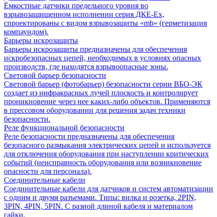
Ёмкостные датчики предельного уровня во
взрывозащищенном исполнении серия ДКЕ-Ех,
спроектированы с видом взрывозащиты «mb» (герметизация
компаундом).
Барьеры искрозащиты
Барьеры искрозащиты предназначены для обеспечения
искробезопасных цепей, необходимых в условиях опасных
производств, где находятся взрывоопасные зоны.
Световой барьер безопасности
Световой барьер (фотобарьер) безопасности серии ВБО-ЭК
создает из инфракрасных лучей плоскость и контролирует
проникновение через нее каких-либо объектов. Применяются
в прессовом оборудовании для решения задач техники
безопасности.
Реле функциональной безопасности
Реле безопасности предназначены для обеспечения
безопасного размыкания электрических цепей и используется
для отключения оборудования при наступлении критических
событий (неисправность оборудования или возникновение
опасности для персонала).
Соединительные кабели
Соединительные кабели для датчиков и систем автоматизации
с одним и двумя разъемами. Типы: вилка и розетка, 2PIN,
3PIN, 4PIN, 5PIN. С разной длиной кабеля и материалом
гайки.