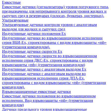
Емкостные
Ёмкостные датчики (сигнализаторы) уровня погружного типа,
предназначены для непрерывного контроля уровня жидких и
сыпучих сред в резервуарах (силосах, бункерах, цистернах).
Ультразвуковые
Ультразвуковые датчики контроля уровня с аналоговым
выходом для жидких и сыпучих сред
Индуктивные датчики положения Ех
Индуктивные датчики во взрывозащищенном исполнении
серия ВБИ-Ех, спроектированы с видом взрывозащиты «mb»
(герметизация компаундом).
Индуктивные датчики скорости Ех
Индуктивные датчики скорости во взрывозащищенном
исполнении серия ДКС-Ех, спроектированы с видом
взрывозащиты «mb» (герметизация компаундом)
Индуктивные датчики с аналоговым выходом Ех
Индуктивные датчики с аналоговым выходом во
взрывозащищенном исполнении серия ДПА-Ех,
спроектированы с видом взрывозащиты «mb» (герметизация
компаундом).
Взрывозащищенные емкостные датчики
Емкостные датчики положения во взрывозащищенном
исполнении. Вид взрывозащиты «mb» (герметизация
компаундом)
Датчики предельного уровня взрывозащищенные