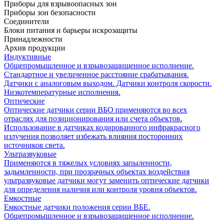
Приборы для взрывоопасных зон
Приборы зон безопасности
Соединители
Блоки питания и барьеры искрозащиты
Принадлежности
Архив продукции
Индуктивные
Общепромышленное и взрывозащищенное исполнение.
Стандартное и увеличенное расстояние срабатывания.
Датчики с аналоговым выходом. Датчики контроля скорости.
Низкотемпературные исполнения.
Оптические
Оптические датчики серии ВБО применяются во всех
отраслях для позиционирования или счета объектов.
Использование в датчиках кодированного инфракрасного
излучения позволяет избежать влияния посторонних
источников света.
Ультразвуковые
Применяются в тяжелых условиях запыленности,
задымленности, при прозрачных объектах воздействия
ультразвуковые датчики могут заменить оптические датчики
для определения наличия или контроля уровня объектов.
Емкостные
Емкостные датчики положения серии ВБЕ.
Общепромышленное и взрывозащищенное исполнение.