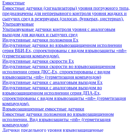
Емкостные
Ёмкостные датчики (сигнализаторы) уровня погружного типа,
предназначены для непрерывного контроля уровня жидких и
сыпучих сред в резервуарах (силосах, бункерах, цистернах).
Ультразвуковые
Ультразвуковые датчики контроля уровня с аналоговым
выходом для жидких и сыпучих сред
Индуктивные датчики положения Ех
Индуктивные датчики во взрывозащищенном исполнении
серия ВБИ-Ех, спроектированы с видом взрывозащиты «mb»
(герметизация компаундом).
Индуктивные датчики скорости Ех
Индуктивные датчики скорости во взрывозащищенном
исполнении серия ДКС-Ех, спроектированы с видом
взрывозащиты «mb» (герметизация компаундом)
Индуктивные датчики с аналоговым выходом Ех
Индуктивные датчики с аналоговым выходом во
взрывозащищенном исполнении серия ДПА-Ех,
спроектированы с видом взрывозащиты «mb» (герметизация
компаундом).
Взрывозащищенные емкостные датчики
Емкостные датчики положения во взрывозащищенном
исполнении. Вид взрывозащиты «mb» (герметизация
компаундом)
Датчики предельного уровня взрывозащищенные