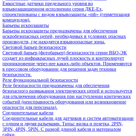
Ёмкостные датчики предельного уровня во
взрывозащищенном исполнении серия ДКЕ-Ех,
спроектированы с видом взрывозащиты «mb» (герметизация
компаундом).
Барьеры искрозащиты
Барьеры искрозащиты предназначены для обеспечения
искробезопасных цепей, необходимых в условиях опасных
производств, где находятся взрывоопасные зоны.
Световой барьер безопасности
Световой барьер (фотобарьер) безопасности серии ВБО-ЭК
создает из инфракрасных лучей плоскость и контролирует
проникновение через нее каких-либо объектов. Применяются
в прессовом оборудовании для решения задач техники
безопасности.
Реле функциональной безопасности
Реле безопасности предназначены для обеспечения
безопасного размыкания электрических цепей и используется
для отключения оборудования при наступлении критических
событий (неисправность оборудования или возникновение
опасности для персонала).
Соединительные кабели
Соединительные кабели для датчиков и систем автоматизации
с одним и двумя разъемами. Типы: вилка и розетка, 2PIN,
3PIN, 4PIN, 5PIN. С разной длиной кабеля и материалом
гайки.