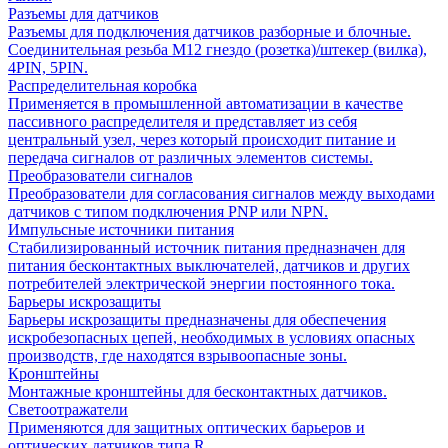
Разъемы для датчиков
Разъемы для подключения датчиков разборные и блочные.
Соединительная резьба М12 гнездо (розетка)/штекер (вилка),
4PIN, 5PIN.
Распределительная коробка
Применяется в промышленной автоматизации в качестве
пассивного распределителя и представляет из себя
центральный узел, через который происходит питание и
передача сигналов от различных элементов системы.
Преобразователи сигналов
Преобразователи для согласования сигналов между выходами
датчиков с типом подключения PNP или NPN.
Импульсные источники питания
Стабилизированный источник питания предназначен для
питания бесконтактных выключателей, датчиков и других
потребителей электрической энергии постоянного тока.
Барьеры искрозащиты
Барьеры искрозащиты предназначены для обеспечения
искробезопасных цепей, необходимых в условиях опасных
производств, где находятся взрывоопасные зоны.
Кронштейны
Монтажные кронштейны для бесконтактных датчиков.
Светоотражатели
Применяются для защитных оптических барьеров и
оптических датчиков типа R.