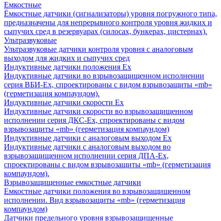
Емкостные
Ёмкостные датчики (сигнализаторы) уровня погружного типа,
предназначены для непрерывного контроля уровня жидких и
сыпучих сред в резервуарах (силосах, бункерах, цистернах).
Ультразвуковые
Ультразвуковые датчики контроля уровня с аналоговым
выходом для жидких и сыпучих сред
Индуктивные датчики положения Ех
Индуктивные датчики во взрывозащищенном исполнении
серия ВБИ-Ех, спроектированы с видом взрывозащиты «mb»
(герметизация компаундом).
Индуктивные датчики скорости Ех
Индуктивные датчики скорости во взрывозащищенном
исполнении серия ДКС-Ех, спроектированы с видом
взрывозащиты «mb» (герметизация компаундом)
Индуктивные датчики с аналоговым выходом Ех
Индуктивные датчики с аналоговым выходом во
взрывозащищенном исполнении серия ДПА-Ех,
спроектированы с видом взрывозащиты «mb» (герметизация
компаундом).
Взрывозащищенные емкостные датчики
Емкостные датчики положения во взрывозащищенном
исполнении. Вид взрывозащиты «mb» (герметизация
компаундом)
Датчики предельного уровня взрывозащищенные