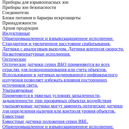
Приборы для взрывоопасных зон
Приборы зон безопасности
Соединители
Блоки питания и барьеры искрозащиты
Принадлежности
Архив продукции
Индуктивные
Общепромышленное и взрывозащищенное исполнение.
Стандартное и увеличенное расстояние срабатывания.
Датчики с аналоговым выходом. Датчики контроля скорости.
Низкотемпературные исполнения.
Оптические
Оптические датчики серии ВБО применяются во всех
отраслях для позиционирования или счета объектов.
Использование в датчиках кодированного инфракрасного
излучения позволяет избежать влияния посторонних
источников света.
Ультразвуковые
Применяются в тяжелых условиях запыленности,
задымленности, при прозрачных объектах воздействия
ультразвуковые датчики могут заменить оптические датчики
для определения наличия или контроля уровня объектов.
Емкостные
Емкостные датчики положения серии ВБЕ.
Общепромышленное и взрывозащищенное исполнение.