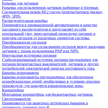
Разъемы для датчиков
Разъемы для подключения датчиков разборные и блочные.
Соединительная резьба М12 гнездо (розетка)/штекер (вилка),
4PIN, 5PIN.
Распределительная коробка
Применяется в промышленной автоматизации в качестве
пассивного распределителя и представляет из себя
центральный узел, через который происходит питание и
передача сигналов от различных элементов системы.
Преобразователи сигналов
Преобразователи для согласования сигналов между выходами
датчиков с типом подключения PNP или NPN.
Импульсные источники питания
Стабилизированный источник питания предназначен для
питания бесконтактных выключателей, датчиков и других
потребителей электрической энергии постоянного тока.
Барьеры искрозащиты
Барьеры искрозащиты предназначены для обеспечения
искробезопасных цепей, необходимых в условиях опасных
производств, где находятся взрывоопасные зоны.
Кронштейны
Монтажные кронштейны для бесконтактных датчиков.
Светоотражатели
Применяются для защитных оптических барьеров и
оптических датчиков типа R.