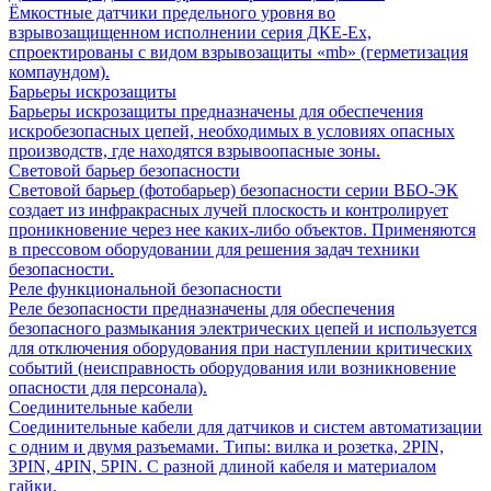
Ёмкостные датчики предельного уровня во
взрывозащищенном исполнении серия ДКЕ-Ех,
спроектированы с видом взрывозащиты «mb» (герметизация
компаундом).
Барьеры искрозащиты
Барьеры искрозащиты предназначены для обеспечения
искробезопасных цепей, необходимых в условиях опасных
производств, где находятся взрывоопасные зоны.
Световой барьер безопасности
Световой барьер (фотобарьер) безопасности серии ВБО-ЭК
создает из инфракрасных лучей плоскость и контролирует
проникновение через нее каких-либо объектов. Применяются
в прессовом оборудовании для решения задач техники
безопасности.
Реле функциональной безопасности
Реле безопасности предназначены для обеспечения
безопасного размыкания электрических цепей и используется
для отключения оборудования при наступлении критических
событий (неисправность оборудования или возникновение
опасности для персонала).
Соединительные кабели
Соединительные кабели для датчиков и систем автоматизации
с одним и двумя разъемами. Типы: вилка и розетка, 2PIN,
3PIN, 4PIN, 5PIN. С разной длиной кабеля и материалом
гайки.